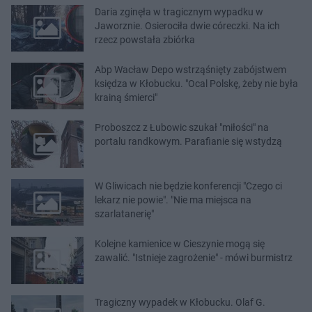
Daria zginęła w tragicznym wypadku w
Jaworznie. Osierociła dwie córeczki. Na ich
rzecz powstała zbiórka
Abp Wacław Depo wstrząśnięty zabójstwem
księdza w Kłobucku. "Ocal Polskę, żeby nie była
krainą śmierci"
Proboszcz z Łubowic szukał "miłości" na
portalu randkowym. Parafianie się wstydzą
W Gliwicach nie będzie konferencji "Czego ci
lekarz nie powie". "Nie ma miejsca na
szarlatanerię"
Kolejne kamienice w Cieszynie mogą się
zawalić. "Istnieje zagrożenie" - mówi burmistrz
Tragiczny wypadek w Kłobucku. Olaf G.