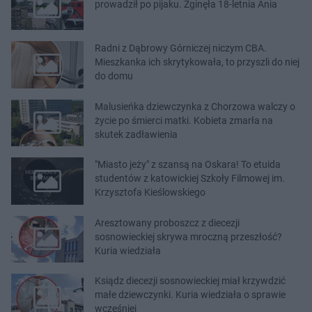
prowadził po pijaku. Zginęła 18-letnia Ania
Radni z Dąbrowy Górniczej niczym CBA.
Mieszkanka ich skrytykowała, to przyszli do niej
do domu
Malusieńka dziewczynka z Chorzowa walczy o
życie po śmierci matki. Kobieta zmarła na
skutek zadławienia
"Miasto jeży" z szansą na Oskara! To etuida
studentów z katowickiej Szkoły Filmowej im.
Krzysztofa Kieślowskiego
Aresztowany proboszcz z diecezji
sosnowieckiej skrywa mroczną przeszłość?
Kuria wiedziała
Ksiądz diecezji sosnowieckiej miał krzywdzić
małe dziewczynki. Kuria wiedziała o sprawie
wcześniej