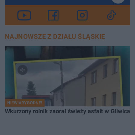
NAJNOWSZE Z DZIAŁU ŚLĄSKIE
NIEWIARYGODNE!
Wkurzony rolnik zaorał świeży asfalt w Gliwicac