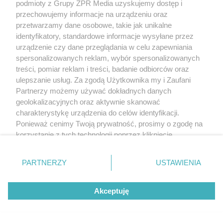
podmioty z Grupy ZPR Media uzyskujemy dostęp i
przechowujemy informacje na urządzeniu oraz
przetwarzamy dane osobowe, takie jak unikalne
identyfikatory, standardowe informacje wysyłane przez
urządzenie czy dane przeglądania w celu zapewniania
spersonalizowanych reklam, wybór spersonalizowanych
treści, pomiar reklam i treści, badanie odbiorców oraz
Żaden utwór zamieszczony w serwisie nie może być powielany i
rozpowszechniany lub dalej rozpowszechniany w jakikolwiek sposób (w
ulepszanie usług. Za zgodą Użytkownika my i Zaufani
tym także elektroniczny lub mechaniczny) na jakimkolwiek polu
Partnerzy możemy używać dokładnych danych
eksploatacji w jakiejkolwiek formie, włącznie z umieszczaniem w Internecie
geolokalizacyjnych oraz aktywnie skanować
bez pisemnej zgody właściciela praw. Jakiekolwiek użycie lub
wykorzystanie utworów w całości lub w części z naruszeniem prawa, tzn.
charakterystykę urządzenia do celów identyfikacji.
bez właściwej zgody, jest zabronione pod groźbą kary i może być ścigane
Ponieważ cenimy Twoją prywatność, prosimy o zgodę na
prawnie.
korzystanie z tych technologii poprzez kliknięcie
„Akceptuję”. Zgoda jest dobrowolna i zawsze możesz ją
zmienić/wycofać klikając przycisk ustawień prywatności
PARTNERZY
USTAWIENIA
znajdujący się w lewym dolnym rogu strony
. Niektóre
rodzaje przetwarzania danych nie wymagają zgody
Akceptuję
użytkownika, ale masz prawo sprzeciwić się takiemu
O nas
przetwarzaniu. Preferencje będą miały zastosowanie tylko
na tej witrynie.
Informacje prawne