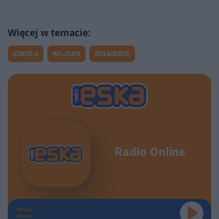
SZKOŁA
WOJSKO
ŻOŁNIERZE
Radio Online
TERAZ
GRAMY