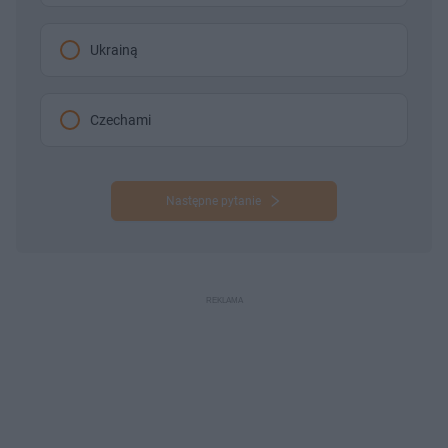
Ukrainą
Czechami
Następne pytanie