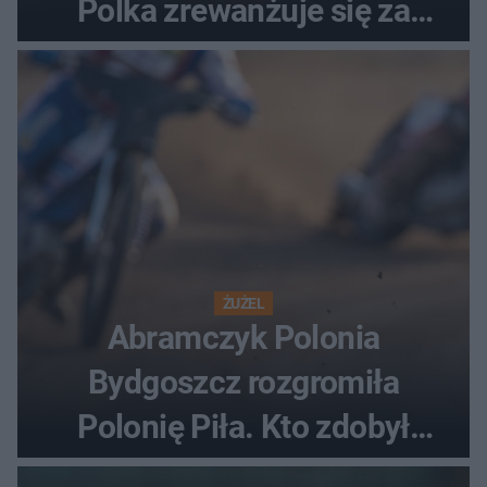
Polka zrewanżuje się za
ostatnią porażkę?
ŻUŻEL
Abramczyk Polonia
Bydgoszcz rozgromiła
Polonię Piła. Kto zdobył
najwięcej punktów?