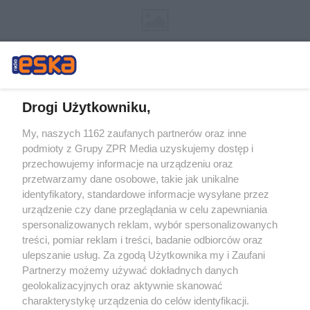
Drogi Użytkowniku,
My, naszych 1162 zaufanych partnerów oraz inne
Żaden utwór zamieszczony w serwisie nie może być powielany i
podmioty z Grupy ZPR Media uzyskujemy dostęp i
rozpowszechniany lub dalej rozpowszechniany w jakikolwiek sposób (w
tym także elektroniczny lub mechaniczny) na jakimkolwiek polu
przechowujemy informacje na urządzeniu oraz
eksploatacji w jakiejkolwiek formie, włącznie z umieszczaniem w Internecie
przetwarzamy dane osobowe, takie jak unikalne
bez pisemnej zgody właściciela praw. Jakiekolwiek użycie lub
identyfikatory, standardowe informacje wysyłane przez
wykorzystanie utworów w całości lub w części z naruszeniem prawa, tzn.
bez właściwej zgody, jest zabronione pod groźbą kary i może być ścigane
urządzenie czy dane przeglądania w celu zapewniania
prawnie.
spersonalizowanych reklam, wybór spersonalizowanych
treści, pomiar reklam i treści, badanie odbiorców oraz
ulepszanie usług. Za zgodą Użytkownika my i Zaufani
Partnerzy możemy używać dokładnych danych
geolokalizacyjnych oraz aktywnie skanować
charakterystykę urządzenia do celów identyfikacji.