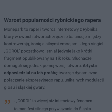
Wzrost popularności rybnickiego rapera
Monepark to raper i twórca internetowy z Rybnika,
który w swoich utworach zręcznie balansuje między
kontrowersją, ironią a silnymi emocjami. Jego singiel
„GOROL” początkowo istniał jedynie jako krótki
fragment opublikowany na TikToku. Słuchacze
domagali się jednak pełnej wersji utworu.
Artysta
odpowiedział na ich prośbę
tworząc dynamiczne
połączenie ekspresyjnego rapu, unikalnych modulacji
głosu i śląskiej gwary.
- „GOROL” to więcej niż internetowy fenomen –
to manifest silnego przywiązania do Śląska.