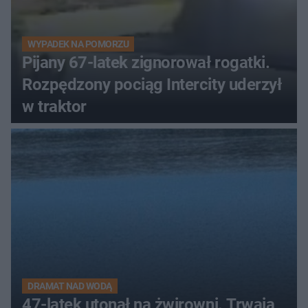
WYPADEK NA POMORZU
Pijany 67-latek zignorował rogatki.
Rozpędzony pociąg Intercity uderzył
w traktor
DRAMAT NAD WODĄ
47-latek utonął na żwirowni. Trwają