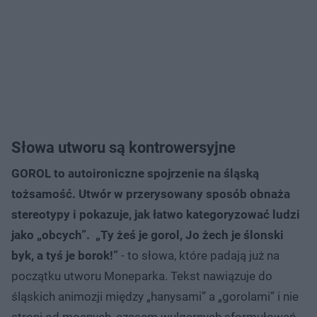
Słowa utworu są kontrowersyjne
GOROL to autoironiczne spojrzenie na śląską
tożsamość. Utwór w przerysowany sposób obnaża
stereotypy i pokazuje, jak łatwo kategoryzować ludzi
jako „obcych”. „Ty żeś je gorol, Jo żech je ślonski
byk, a tyś je borok!”
- to słowa, które padają już na
początku utworu Moneparka. Tekst nawiązuje do
śląskich animozji między „hanysami” a „gorolami” i nie
stroni od mocnych, czasem wulgarnych sformułowań.