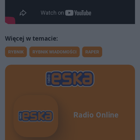
RYBNIK
RYBNIK WIADOMOŚCI
RAPER
Radio Online