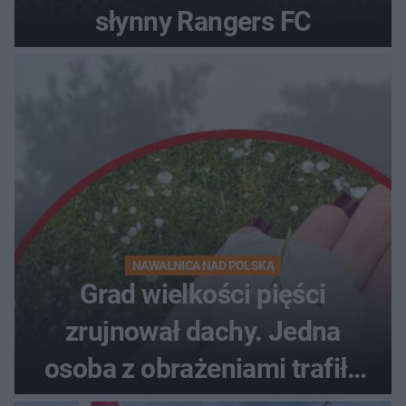
słynny Rangers FC
NAWAŁNICA NAD POLSKĄ
Grad wielkości pięści
zrujnował dachy. Jedna
osoba z obrażeniami trafiła
do szpitala