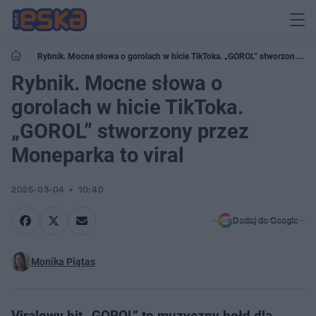
Rybnik. Mocne słowa o gorolach w hicie TikToka. „GOROL” stworzony
przez Moneparka to viral
Rybnik. Mocne słowa o
gorolach w hicie TikToka.
„GOROL” stworzony przez
Moneparka to viral
2025-03-04
10:40
Dodaj do Google
Monika Piątas
Viralowy hit „GOROL” to muzyczny hołd dla