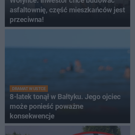
Wołyńce: Inwestor chce budować
asfaltownię, część mieszkańców jest
przeciwna!
DRAMAT W USTCE
8-latek tonął w Bałtyku. Jego ojciec
może ponieść poważne
konsekwencje