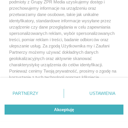
podmioty z Grupy ZPR Media uzyskujemy dostęp i
przechowujemy informacje na urządzeniu oraz
przetwarzamy dane osobowe, takie jak unikalne
identyfikatory, standardowe informacje wysyłane przez
urządzenie czy dane przeglądania w celu zapewniania
spersonalizowanych reklam, wybór spersonalizowanych
treści, pomiar reklam i treści, badanie odbiorców oraz
ulepszanie usług. Za zgodą Użytkownika my i Zaufani
Partnerzy możemy używać dokładnych danych
PIŁKA NOŻNA
geolokalizacyjnych oraz aktywnie skanować
Ekstraklasa. Korona Kielce gotowa
charakterystykę urządzenia do celów identyfikacji.
na starcie z liderem
Ponieważ cenimy Twoją prywatność, prosimy o zgodę na
korzystanie z tych technologii poprzez kliknięcie
ZOBACZ WIĘCEJ
„Akceptuję”. Zgoda jest dobrowolna i zawsze możesz ją
zmienić/wycofać klikając przycisk ustawień prywatności
PARTNERZY
USTAWIENIA
znajdujący się w lewym dolnym rogu strony
. Niektóre
rodzaje przetwarzania danych nie wymagają zgody
Akceptuję
użytkownika, ale masz prawo sprzeciwić się takiemu
przetwarzaniu. Preferencje będą miały zastosowanie tylko
na tej witrynie.