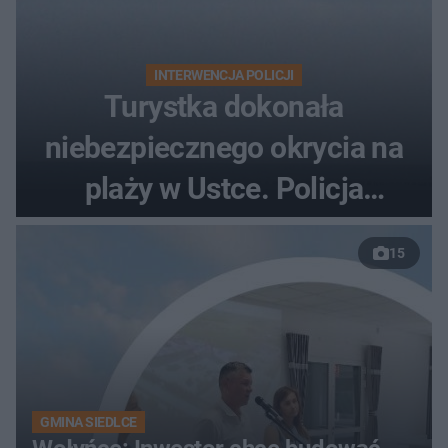
INTERWENCJA POLICJI
Turystka dokonała
niebezpiecznego okrycia na
plaży w Ustce. Policja
musiała zamknąć odcinek
15
wybrzeża
GMINA SIEDLCE