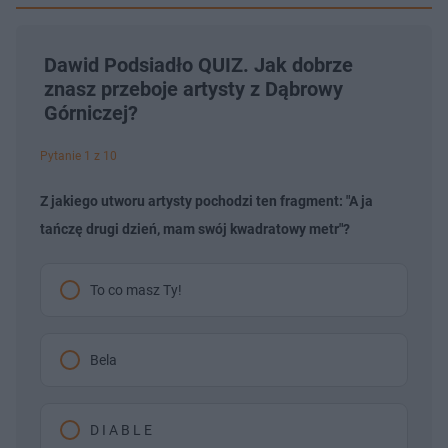
Dawid Podsiadło QUIZ. Jak dobrze
znasz przeboje artysty z Dąbrowy
Górniczej?
Pytanie 1 z 10
Z jakiego utworu artysty pochodzi ten fragment: "A ja
tańczę drugi dzień, mam swój kwadratowy metr"?
To co masz Ty!
Bela
D I A B L E