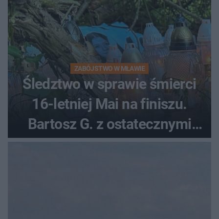
ZABÓJSTWO W MŁAWIE
Śledztwo w sprawie śmierci
16-letniej Mai na finiszu.
Bartosz G. z ostatecznymi
zarzutami