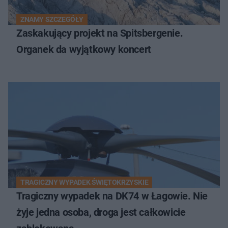
ZNAMY SZCZEGÓŁY
Zaskakujący projekt na Spitsbergenie.
Organek da wyjątkowy koncert
TRAGICZNY WYPADEK ŚWIĘTOKRZYSKIE
Tragiczny wypadek na DK74 w Łagowie. Nie
żyje jedna osoba, droga jest całkowicie