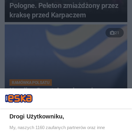
Pologne. Peleton zmiażdżony przez
kraksę przed Karpaczem
21
RAMÓWKA POLSATU
Karolina Szostak zaskoczyła na
ramówce Polsatu. Przyszła w samej
marynarce
Drogi Użytkowniku,
My, naszych 1160 zaufanych partnerów oraz inne