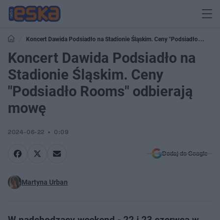
Koncert Dawida Podsiadło na Stadionie Śląskim. Ceny "Podsiadło
Rooms" odbierają mowę
Koncert Dawida Podsiadło na
Stadionie Śląskim. Ceny
"Podsiadło Rooms" odbierają
mowę
2024-06-22
0:09
Dodaj do Google
Martyna Urban
W nadchodzący weekend - 22 i 23 czerwca w