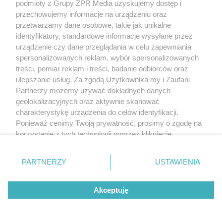
podmioty z Grupy ZPR Media uzyskujemy dostęp i
Odszedł wybitny naukowiec i
przechowujemy informacje na urządzeniu oraz
konstruktor. Miał swój udział w
przetwarzamy dane osobowe, takie jak unikalne
identyfikatory, standardowe informacje wysyłane przez
historii marki Zenith
urządzenie czy dane przeglądania w celu zapewniania
spersonalizowanych reklam, wybór spersonalizowanych
treści, pomiar reklam i treści, badanie odbiorców oraz
75
ulepszanie usług. Za zgodą Użytkownika my i Zaufani
Partnerzy możemy używać dokładnych danych
geolokalizacyjnych oraz aktywnie skanować
charakterystykę urządzenia do celów identyfikacji.
Ponieważ cenimy Twoją prywatność, prosimy o zgodę na
korzystanie z tych technologii poprzez kliknięcie
„Akceptuję”. Zgoda jest dobrowolna i zawsze możesz ją
UROCZYSTOŚCI W WARSZAWIE
zmienić/wycofać klikając przycisk ustawień prywatności
PARTNERZY
USTAWIENIA
Warszawiacy oddali hołd ofiarom rzezi Woli.
znajdujący się w lewym dolnym rogu strony
. Niektóre
rodzaje przetwarzania danych nie wymagają zgody
Łzy wzruszenia podczas uroczystości
Akceptuję
użytkownika, ale masz prawo sprzeciwić się takiemu
przetwarzaniu. Preferencje będą miały zastosowanie tylko
na tej witrynie.