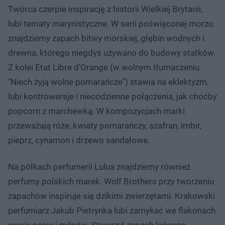
Twórca czerpie inspirację z historii Wielkiej Brytanii,
lubi tematy marynistyczne. W serii poświęconej morzu
znajdziemy zapach bitwy morskiej, głębin wodnych i
drewna, którego niegdyś używano do budowy statków.
Z kolei Etat Libre d'Orange (w wolnym tłumaczeniu
"Niech żyją wolne pomarańcze") stawia na eklektyzm,
lubi kontrowersje i niecodzienne połączenia, jak choćby
popcorn z marchewką. W kompozycjach marki
przeważają róże, kwiaty pomarańczy, szafran, imbir,
pieprz, cynamon i drzewo sandałowe.
Na półkach perfumerii Lulua znajdziemy również
perfumy polskich marek. Wolf Brothers przy tworzeniu
zapachów inspiruje się dzikimi zwierzętami. Krakowski
perfumiarz Jakub Pietrynka lubi zamykać we flakonach