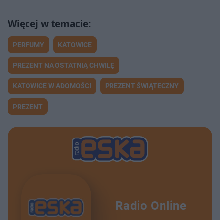
PERFUMY
KATOWICE
PREZENT NA OSTATNIĄ CHWILĘ
KATOWICE WIADOMOŚCI
PREZENT ŚWIĄTECZNY
PREZENT
Radio Online