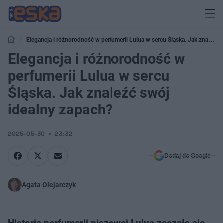
Elegancja i różnorodność w perfumerii Lulua w sercu Śląska. Jak znaleźć
swój idealny zapach?
Elegancja i różnorodność w
perfumerii Lulua w sercu
Śląska. Jak znaleźć swój
idealny zapach?
2025-05-30
23:32
Dodaj do Google
Agata Olejarczyk
Historia perfumerii niszowej Lulua zaczęła się