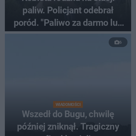
paliw. Policjant odebrał
poród. "Paliwo za darmo lub
50 %!"
6
WIADOMOŚCI
Wszedł do Bugu, chwilę
później zniknął. Tragiczny