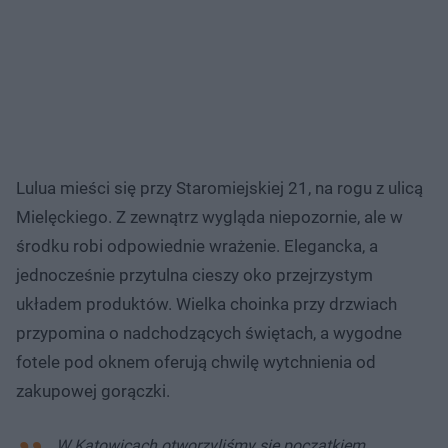
Lulua mieści się przy Staromiejskiej 21, na rogu z ulicą
Mielęckiego. Z zewnątrz wygląda niepozornie, ale w
środku robi odpowiednie wrażenie. Elegancka, a
jednocześnie przytulna cieszy oko przejrzystym
układem produktów. Wielka choinka przy drzwiach
przypomina o nadchodzących świętach, a wygodne
fotele pod oknem oferują chwilę wytchnienia od
zakupowej gorączki.
W Katowicach otworzyliśmy się początkiem