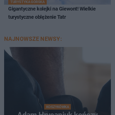
TURYSTYKA GÓRSKA
Gigantyczne kolejki na Giewont! Wielkie
turystyczne oblężenie Tatr
NAJNOWSZE NEWSY:
KOSZYKÓWKA
Adam Hrycaniuk kończy