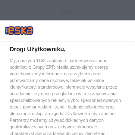
Drogi Użytkowniku,
My, naszych 1162 zaufanych partnerów oraz inne
Żaden utwór zamieszczony w serwisie nie może być powielany i
podmioty z Grupy ZPR Media uzyskujemy dostęp i
rozpowszechniany lub dalej rozpowszechniany w jakikolwiek sposób (w
tym także elektroniczny lub mechaniczny) na jakimkolwiek polu
przechowujemy informacje na urządzeniu oraz
eksploatacji w jakiejkolwiek formie, włącznie z umieszczaniem w Internecie
przetwarzamy dane osobowe, takie jak unikalne
bez pisemnej zgody właściciela praw. Jakiekolwiek użycie lub
wykorzystanie utworów w całości lub w części z naruszeniem prawa, tzn.
identyfikatory, standardowe informacje wysyłane przez
bez właściwej zgody, jest zabronione pod groźbą kary i może być ścigane
urządzenie czy dane przeglądania w celu zapewniania
prawnie.
spersonalizowanych reklam, wybór spersonalizowanych
treści, pomiar reklam i treści, badanie odbiorców oraz
ulepszanie usług. Za zgodą Użytkownika my i Zaufani
Partnerzy możemy używać dokładnych danych
geolokalizacyjnych oraz aktywnie skanować
charakterystykę urządzenia do celów identyfikacji.