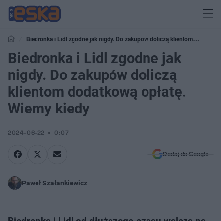
Biedronka i Lidl zgodne jak nigdy. Do zakupów doliczą klientom
dodatkową opłatę. Wiemy kiedy
Biedronka i Lidl zgodne jak
nigdy. Do zakupów doliczą
klientom dodatkową opłatę.
Wiemy kiedy
2024-06-22
0:07
Dodaj do Google
Paweł Szałankiewicz
Biedronka i Lidl od dłuższego czasu walczą na