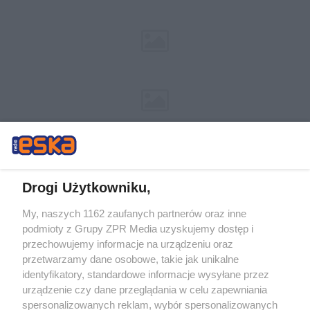
Drogi Użytkowniku,
My, naszych 1162 zaufanych partnerów oraz inne
Żaden utwór zamieszczony w serwisie nie może być powielany i
podmioty z Grupy ZPR Media uzyskujemy dostęp i
rozpowszechniany lub dalej rozpowszechniany w jakikolwiek sposób (w
tym także elektroniczny lub mechaniczny) na jakimkolwiek polu
przechowujemy informacje na urządzeniu oraz
eksploatacji w jakiejkolwiek formie, włącznie z umieszczaniem w Internecie
przetwarzamy dane osobowe, takie jak unikalne
bez pisemnej zgody właściciela praw. Jakiekolwiek użycie lub
identyfikatory, standardowe informacje wysyłane przez
wykorzystanie utworów w całości lub w części z naruszeniem prawa, tzn.
bez właściwej zgody, jest zabronione pod groźbą kary i może być ścigane
urządzenie czy dane przeglądania w celu zapewniania
prawnie.
spersonalizowanych reklam, wybór spersonalizowanych