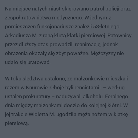
Na miejsce natychmiast skierowano patrol policji oraz
zespół ratownictwa medycznego. W jednym z
pomieszczeń funkcjonariusze znaleźli 53-letniego
Arkadiusza M. z raną kłutą klatki piersiowej. Ratownicy
przez dłuższy czas prowadzili reanimację, jednak
obrażenia okazały się zbyt poważne. Mężczyzny nie
udało się uratować.
W toku śledztwa ustalono, że małżonkowie mieszkali
razem w Knurowie. Oboje byli rencistami i – według
ustaleń prokuratury – nadużywali alkoholu. Feralnego
dnia między małżonkami doszło do kolejnej kłótni. W
jej trakcie Wioletta M. ugodziła męża nożem w klatkę
piersiową.