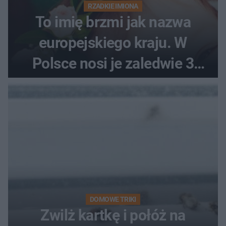
RZADKIE IMIONA
To imię brzmi jak nazwa
europejskiego kraju. W
Polsce nosi je zaledwie 3
kobiety
DOMOWE TRIKI
Zwilż kartkę i połóż na