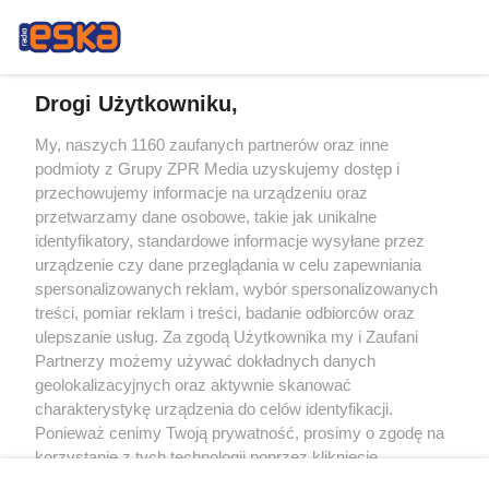
Drogi Użytkowniku,
My, naszych 1160 zaufanych partnerów oraz inne
Żaden utwór zamieszczony w serwisie nie może być powielany i
podmioty z Grupy ZPR Media uzyskujemy dostęp i
rozpowszechniany lub dalej rozpowszechniany w jakikolwiek sposób (w
tym także elektroniczny lub mechaniczny) na jakimkolwiek polu
przechowujemy informacje na urządzeniu oraz
eksploatacji w jakiejkolwiek formie, włącznie z umieszczaniem w Internecie
przetwarzamy dane osobowe, takie jak unikalne
bez pisemnej zgody właściciela praw. Jakiekolwiek użycie lub
wykorzystanie utworów w całości lub w części z naruszeniem prawa, tzn.
identyfikatory, standardowe informacje wysyłane przez
bez właściwej zgody, jest zabronione pod groźbą kary i może być ścigane
urządzenie czy dane przeglądania w celu zapewniania
prawnie.
spersonalizowanych reklam, wybór spersonalizowanych
treści, pomiar reklam i treści, badanie odbiorców oraz
ulepszanie usług. Za zgodą Użytkownika my i Zaufani
Partnerzy możemy używać dokładnych danych
geolokalizacyjnych oraz aktywnie skanować
charakterystykę urządzenia do celów identyfikacji.
O nas
Ponieważ cenimy Twoją prywatność, prosimy o zgodę na
korzystanie z tych technologii poprzez kliknięcie
Informacje prawne
„Akceptuję”. Zgoda jest dobrowolna i zawsze możesz ją