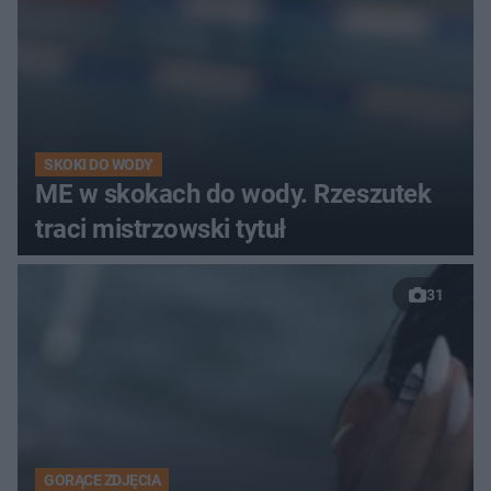
SKOKI DO WODY
ME w skokach do wody. Rzeszutek
traci mistrzowski tytuł
31
GORĄCE ZDJĘCIA