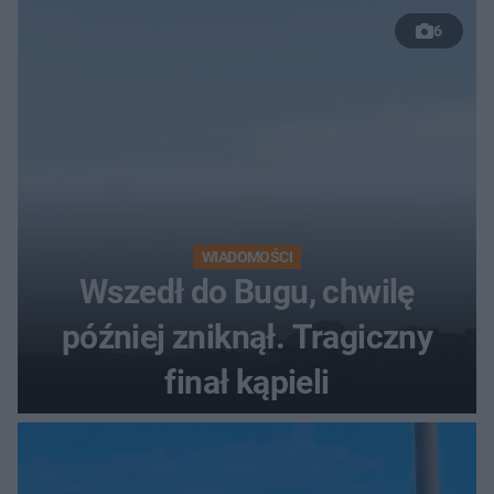
50 %!"
6
WIADOMOŚCI
Wszedł do Bugu, chwilę
później zniknął. Tragiczny
finał kąpieli