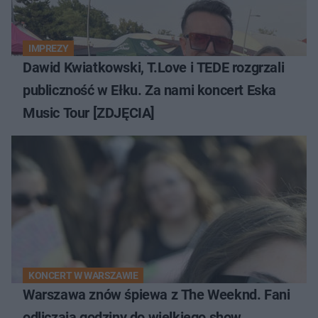
IMPREZY
Dawid Kwiatkowski, T.Love i TEDE rozgrzali
publiczność w Ełku. Za nami koncert Eska
Music Tour [ZDJĘCIA]
KONCERT W WARSZAWIE
Warszawa znów śpiewa z The Weeknd. Fani
odliczają godziny do wielkiego show