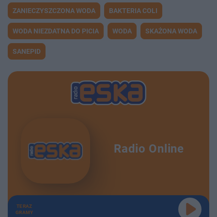
ZANIECZYSZCZONA WODA
BAKTERIA COLI
WODA NIEZDATNA DO PICIA
WODA
SKAŻONA WODA
SANEPID
Radio Online
TERAZ
GRAMY