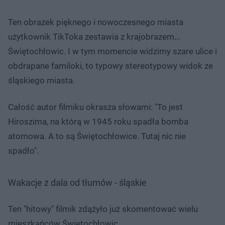
Ten obrazek pięknego i nowoczesnego miasta
użytkownik TikToka zestawia z krajobrazem...
Świętochłowic. I w tym momencie widzimy szare ulice i
obdrapane familoki, to typowy stereotypowy widok ze
śląskiego miasta.
Całość autor filmiku okrasza słowami: "To jest
Hiroszima, na którą w 1945 roku spadła bomba
atomowa. A to są Świętochłowice. Tutaj nic nie
spadło".
Wakacje z dala od tłumów - śląskie
Ten "hitowy" filmik zdążyło już skomentować wielu
mieszkańców Świętochłowic.