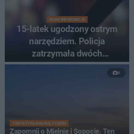
NOWE INFORMACJE
15-latek ugodzony ostrym
narzędziem. Policja
zatrzymała dwóch
nastolatków
6
TURYSTYKA NAD BAŁTYKIEM
Zapomnij o Mielnie i Sopocie. Ten