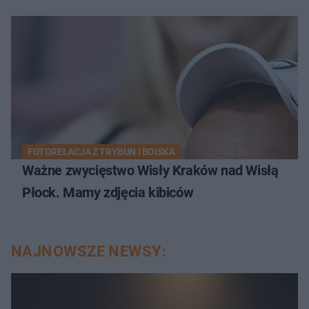
FOTORELACJA Z TRYBUN I BOISKA
Ważne zwycięstwo Wisły Kraków nad Wisłą
Płock. Mamy zdjęcia kibiców
NAJNOWSZE NEWSY: