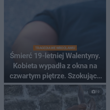
TRAGEDIA WE WROCŁAWIU
Śmierć 19-letniej Walentyny.
Kobieta wypadła z okna na
czwartym piętrze. Szokujące
nagranie trafiło do sieci
10