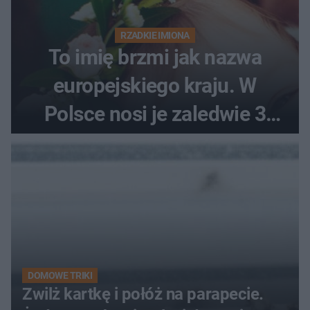
RZADKIE IMIONA
To imię brzmi jak nazwa
europejskiego kraju. W
Polsce nosi je zaledwie 3
kobiety
DOMOWE TRIKI
Zwilż kartkę i połóż na parapecie.