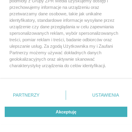
podmioty z Grupy ZPR Media uzyskujemy dostęp i
przechowujemy informacje na urządzeniu oraz
przetwarzamy dane osobowe, takie jak unikalne
identyfikatory, standardowe informacje wysyłane przez
urządzenie czy dane przeglądania w celu zapewniania
spersonalizowanych reklam, wybór spersonalizowanych
treści, pomiar reklam i treści, badanie odbiorców oraz
ulepszanie usług. Za zgodą Użytkownika my i Zaufani
Partnerzy możemy używać dokładnych danych
geolokalizacyjnych oraz aktywnie skanować
charakterystykę urządzenia do celów identyfikacji.
Ponieważ cenimy Twoją prywatność, prosimy o zgodę na
korzystanie z tych technologii poprzez kliknięcie
„Akceptuję”. Zgoda jest dobrowolna i zawsze możesz ją
zmienić/wycofać klikając przycisk ustawień prywatności
PARTNERZY
USTAWIENIA
znajdujący się w lewym dolnym rogu strony
. Niektóre
rodzaje przetwarzania danych nie wymagają zgody
Akceptuję
użytkownika, ale masz prawo sprzeciwić się takiemu
przetwarzaniu. Preferencje będą miały zastosowanie tylko
Żaden utwór zamieszczony w serwisie nie może być powielany i
na tej witrynie.
rozpowszechniany lub dalej rozpowszechniany w jakikolwiek sposób (w