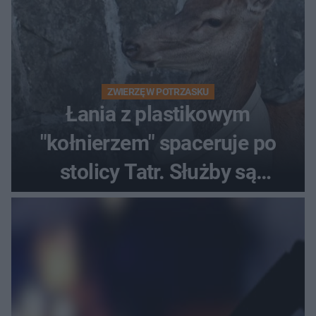
ZWIERZĘ W POTRZASKU
Łania z plastikowym
"kołnierzem" spaceruje po
stolicy Tatr. Służby są
bezradne