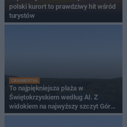
polski kurort to prawdziwy hit wśród
turystów
CIEKAWOSTKA
To najpiękniejsza plaża w
Świętokrzyskiem według AI. Z
widokiem na najwyższy szczyt Gór
Świętokrzyskich