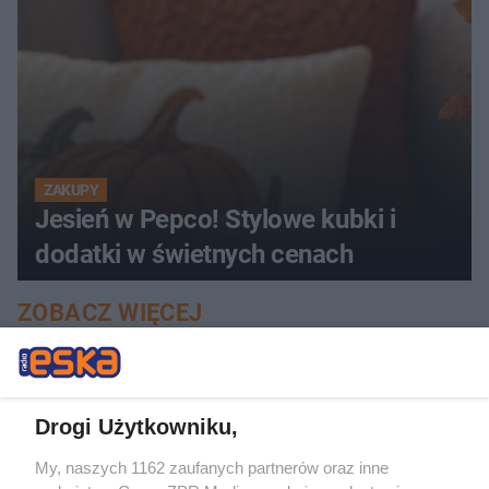
ZAKUPY
Jesień w Pepco! Stylowe kubki i
dodatki w świetnych cenach
ZOBACZ WIĘCEJ
Drogi Użytkowniku,
My, naszych 1162 zaufanych partnerów oraz inne