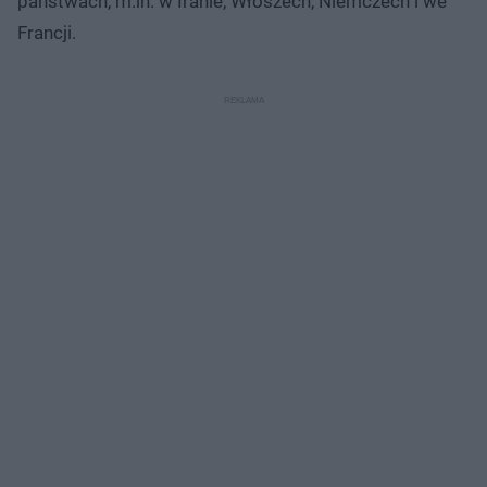
państwach, m.in. w Iranie, Włoszech, Niemczech i we
Francji.