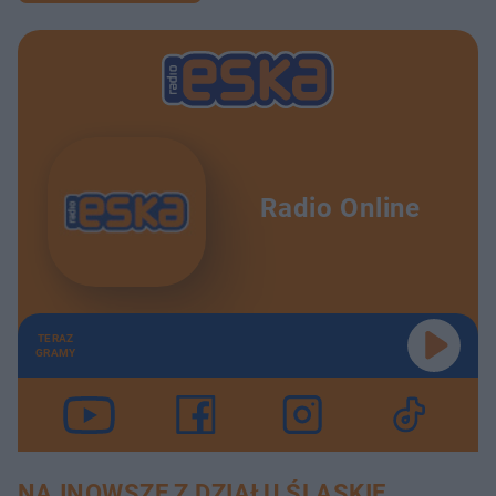
Radio Online
TERAZ
GRAMY
NAJNOWSZE Z DZIAŁU ŚLĄSKIE