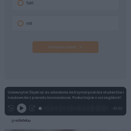
fakt
mit
Następne pytanie
Uniwersytet Śląski aż do odwołania wstrzymał podróże studentów i
naukowców z powodu koronawirusa. Posłuchajcie o szczegółach!
L
P
P
P
-
10:02
G
o
r
r
o
z
r
a
z
z
o
a
d
e
e
s
j
t
e
w
w
a
d
i
i
ł