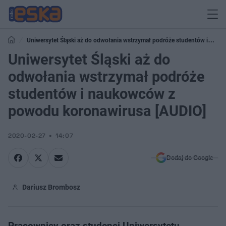
Uniwersytet Śląski aż do odwołania wstrzymał podróże studentów i
naukowców z powodu koronawirusa [AUDIO]
Uniwersytet Śląski aż do
odwołania wstrzymał podróże
studentów i naukowców z
powodu koronawirusa [AUDIO]
2020-02-27
14:07
Dodaj do Google
Dariusz Brombosz
Pracownicy oraz studenci Uniwersytetu