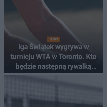
TENIS
Iga Świątek wygrywa w
turnieju WTA w Toronto. Kto
będzie następną rywalką
Polki?