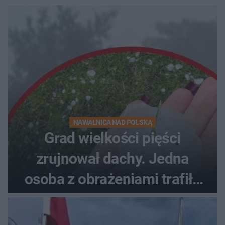
NAWAŁNICA NAD POLSKĄ
Grad wielkości pięści
zrujnował dachy. Jedna
osoba z obrażeniami trafiła
do szpitala