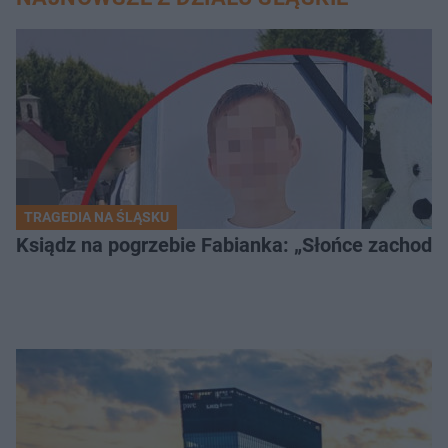
TRAGEDIA NA ŚLĄSKU
Ksiądz na pogrzebie Fabianka: „Słońce zachodz