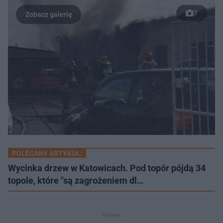
:
ń
ń
y
c
2
1
1
z
7
.
0
0
a
s
4
s
s
Â
9
d
d
%
o
o
t
p
u
r
ł
z
u
o
d
u
POLECANY ARTYKUŁ:
Wycinka drzew w Katowicach. Pod topór pójdą 34
topole, które "są zagrożeniem dl…