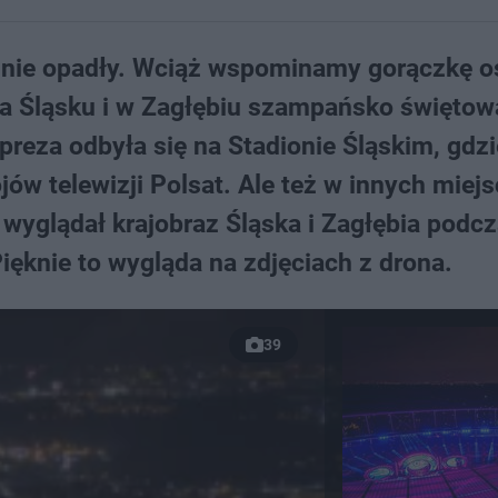
nie opadły. Wciąż wspominamy gorączkę os
na Śląsku i w Zagłębiu szampańsko świętow
reza odbyła się na Stadionie Śląskim, gdzi
w telewizji Polsat. Ale też w innych miejs
 wyglądał krajobraz Śląska i Zagłębia podc
ęknie to wygląda na zdjęciach z drona.
39