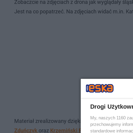
Zobaczcie na zdjęciach z drona jak wyglądały ślą
Jest na co popatrzeć. Na zdjęciach widać m.in. K
Drogi Użytkow
My, naszych 1160 zau
Materiał zrealizowany dzięki uprzejmości
Poziom w
przechowujemy informa
Zduńczyk
oraz
Krzemiński Photography
standardowe informac