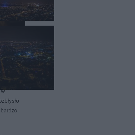
ie nowego
a w
ozbłysło
o bardzo