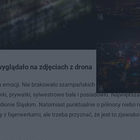
yglądało na zdjęciach z drona
na emocji. Nie brakowało szampańskich imprez. Nadejśc
i, prywatki, sylwestrowe bale i posiadówki. Największ
dionie Śląskim. Natomiast punktualnie o północy niebo r
z fajerwerkami, ale trzeba przyznać, że jest to zjawisk