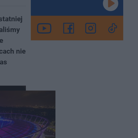
tatniej
aliśmy
e
cach nie
zas