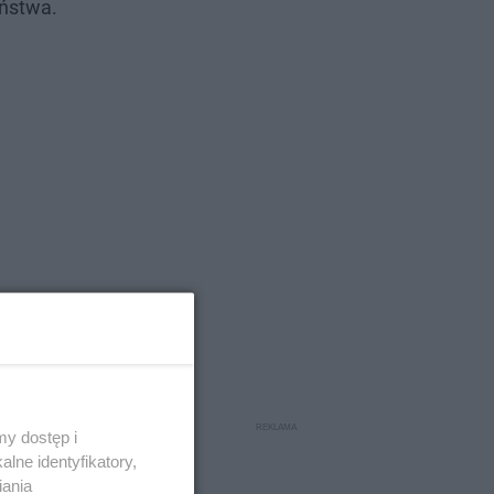
eństwa.
y dostęp i
fał
lne identyfikatory,
iania