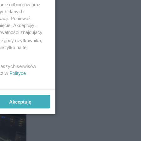
anie odbiorców oraz
nych danych
kacji. Ponieważ
39
ięcie „Akceptuję”.
ywatności znajdujący
ą zgody użytkownika,
 tylko na tej
 naszych serwisów
esz w
Polityce
Akceptuję