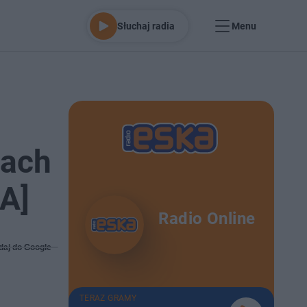
Słuchaj radia
Menu
iach
IA]
Radio Online
daj do Google
TERAZ GRAMY