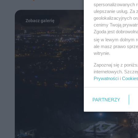
spersonalizowanych re
ulepszanie usług. Za
geolokalizacyjnych or
cenimy Twoją prywatno
Zgoda jest dobrowoln
się w lewym dolnym r
ale masz prawo sprzec
witrynie.
Zapoznaj się z poniż
internetowych. Szcze
Prywatności
i
Cookie
PARTNERZY