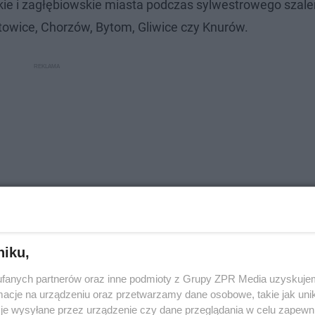
skie i zagłębiowskie miasta podczas sylwestrowego szal
atowice, Chorzów, Bytom, Gliwice czy Knurów.
niku,
fanych partnerów oraz inne podmioty z Grupy ZPR Media uzyskujem
yżej czyli z dronem po Bytomiu i Śląsku
,
Fotografia Ra
cje na urządzeniu oraz przetwarzamy dane osobowe, takie jak unika
je wysyłane przez urządzenie czy dane przeglądania w celu zapewn