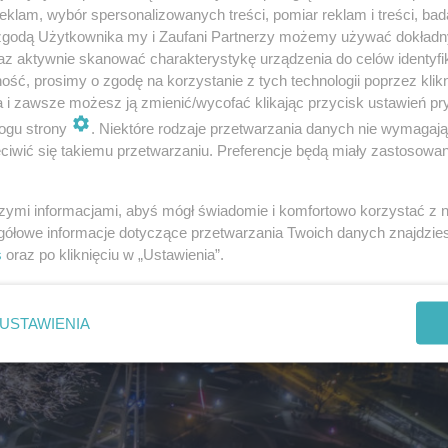
klam, wybór spersonalizowanych treści, pomiar reklam i treści, bad
 zgodą Użytkownika my i Zaufani Partnerzy możemy używać dokład
az aktywnie skanować charakterystykę urządzenia do celów identyfi
ść, prosimy o zgodę na korzystanie z tych technologii poprzez klikn
a i zawsze możesz ją zmienić/wycofać klikając przycisk ustawień pr
ogu strony
. Niektóre rodzaje przetwarzania danych nie wymagaj
iwić się takiemu przetwarzaniu. Preferencje będą miały zastosowanie
szymi informacjami, abyś mógł świadomie i komfortowo korzystać z
gółowe informacje dotyczące przetwarzania Twoich danych znajdzi
s
oraz po kliknięciu w „Ustawienia”.
USTAWIENIA