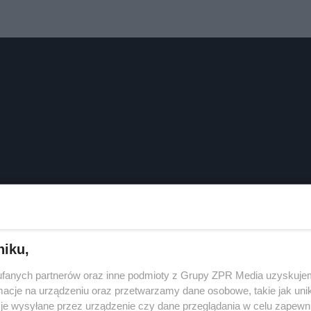
niku,
fanych partnerów oraz inne podmioty z Grupy ZPR Media uzyskujem
cje na urządzeniu oraz przetwarzamy dane osobowe, takie jak unika
je wysyłane przez urządzenie czy dane przeglądania w celu zapewn