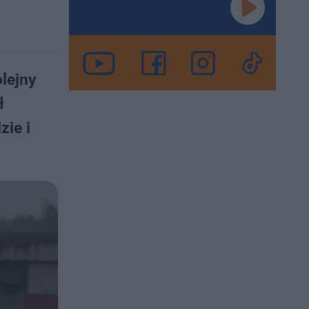
lejny
ł
zie i