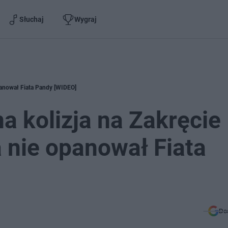
Słuchaj
Wygraj
opanował Fiata Pandy [WIDEO]
a kolizja na Zakręcie
 nie opanował Fiata
Do