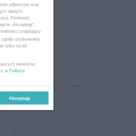
anie odbiorców oraz
nych danych
kacji. Ponieważ
ięcie „Akceptuję”.
ywatności znajdujący
ą zgody użytkownika,
 tylko na tej
 naszych serwisów
esz w
Polityce
Akceptuję