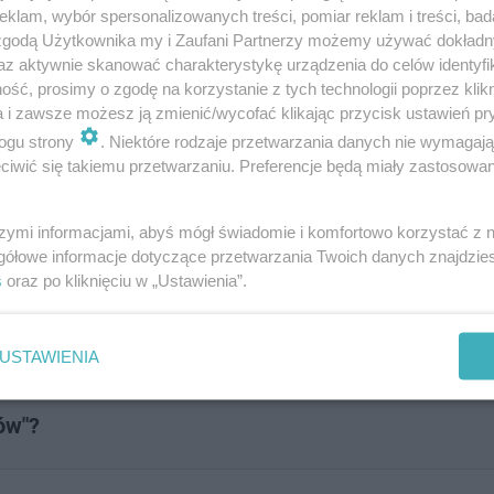
klam, wybór spersonalizowanych treści, pomiar reklam i treści, bad
 zgodą Użytkownika my i Zaufani Partnerzy możemy używać dokład
az aktywnie skanować charakterystykę urządzenia do celów identyfi
ść, prosimy o zgodę na korzystanie z tych technologii poprzez klikn
a i zawsze możesz ją zmienić/wycofać klikając przycisk ustawień pr
ogu strony
. Niektóre rodzaje przetwarzania danych nie wymagaj
iwić się takiemu przetwarzaniu. Preferencje będą miały zastosowanie
szymi informacjami, abyś mógł świadomie i komfortowo korzystać z
gółowe informacje dotyczące przetwarzania Twoich danych znajdzi
województwie śląskim?
s
oraz po kliknięciu w „Ustawienia”.
USTAWIENIA
ów"?