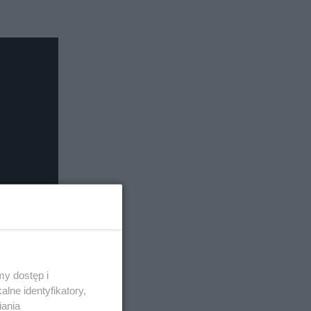
y dostęp i
lne identyfikatory,
iania