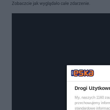
Zobaczcie jak wyglądało całe zdarzenie.
Drogi Użytkow
My, naszych 1160 zau
przechowujemy informa
standardowe informac