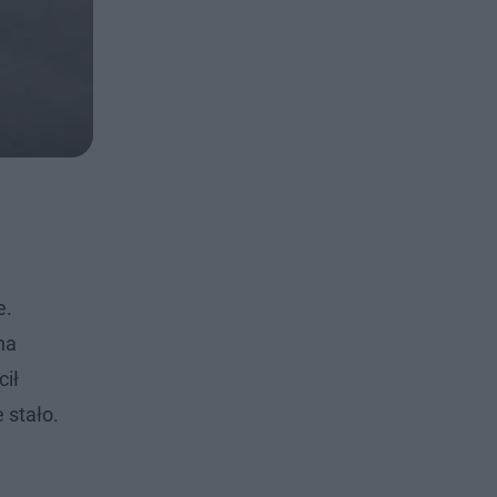
e.
na
cił
 stało.