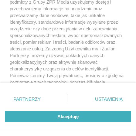
podmioty z Grupy ZPR Media uzyskujemy dostęp i
przechowujemy informacje na urządzeniu oraz
przetwarzamy dane osobowe, takie jak unikalne
identyfikatory, standardowe informacje wysyłane przez
urządzenie czy dane przeglądania w celu zapewniania
spersonalizowanych reklam, wybór spersonalizowanych
treści, pomiar reklam i treści, badanie odbiorców oraz
ulepszanie usług. Za zgodą Użytkownika my i Zaufani
Partnerzy możemy używać dokładnych danych
geolokalizacyjnych oraz aktywnie skanować
charakterystykę urządzenia do celów identyfikacji.
Ponieważ cenimy Twoją prywatność, prosimy o zgodę na
korzystanie z tych technologii poprzez kliknięcie
„Akceptuję”. Zgoda jest dobrowolna i zawsze możesz ją
zmienić/wycofać klikając przycisk ustawień prywatności
PARTNERZY
USTAWIENIA
znajdujący się w lewym dolnym rogu strony
. Niektóre
rodzaje przetwarzania danych nie wymagają zgody
Akceptuję
użytkownika, ale masz prawo sprzeciwić się takiemu
przetwarzaniu. Preferencje będą miały zastosowanie tylko
na tej witrynie.