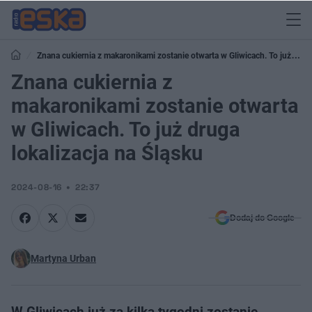
Znana cukiernia z makaronikami zostanie otwarta w Gliwicach. To już
druga lokalizacja na Śląsku
Znana cukiernia z
makaronikami zostanie otwarta
w Gliwicach. To już druga
lokalizacja na Śląsku
2024-08-16
22:37
Dodaj do Google
Martyna Urban
W Gliwicach już za kilka tygodni zostanie