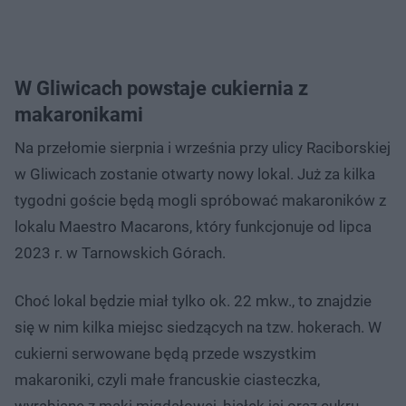
W Gliwicach powstaje cukiernia z
makaronikami
Na przełomie sierpnia i września przy ulicy Raciborskiej
w Gliwicach zostanie otwarty nowy lokal. Już za kilka
tygodni goście będą mogli spróbować makaroników z
lokalu Maestro Macarons, który funkcjonuje od lipca
2023 r. w Tarnowskich Górach.
Choć lokal będzie miał tylko ok. 22 mkw., to znajdzie
się w nim kilka miejsc siedzących na tzw. hokerach. W
cukierni serwowane będą przede wszystkim
makaroniki, czyli małe francuskie ciasteczka,
wyrabiane z mąki migdałowej, białek jaj oraz cukru