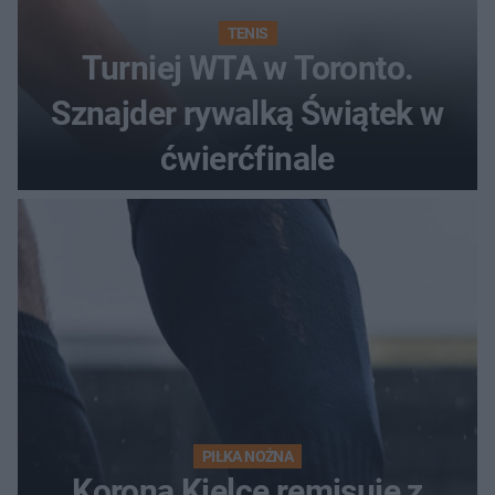
TENIS
Turniej WTA w Toronto.
Sznajder rywalką Świątek w
ćwierćfinale
PIŁKA NOŻNA
Korona Kielce remisuje z