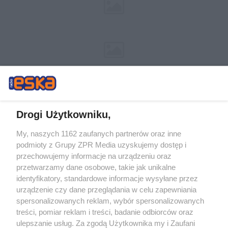
Drogi Użytkowniku,
My, naszych 1162 zaufanych partnerów oraz inne
Żaden utwór zamieszczony w serwisie nie może być powielany i
podmioty z Grupy ZPR Media uzyskujemy dostęp i
rozpowszechniany lub dalej rozpowszechniany w jakikolwiek sposób (w
tym także elektroniczny lub mechaniczny) na jakimkolwiek polu
przechowujemy informacje na urządzeniu oraz
eksploatacji w jakiejkolwiek formie, włącznie z umieszczaniem w Internecie
przetwarzamy dane osobowe, takie jak unikalne
bez pisemnej zgody właściciela praw. Jakiekolwiek użycie lub
identyfikatory, standardowe informacje wysyłane przez
wykorzystanie utworów w całości lub w części z naruszeniem prawa, tzn.
bez właściwej zgody, jest zabronione pod groźbą kary i może być ścigane
urządzenie czy dane przeglądania w celu zapewniania
prawnie.
spersonalizowanych reklam, wybór spersonalizowanych
treści, pomiar reklam i treści, badanie odbiorców oraz
ulepszanie usług. Za zgodą Użytkownika my i Zaufani