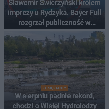
Sławomir Świerzyński królem
imprezy u Rydzyka. Bayer Full
rozgrzał publiczność w
Toruniu
CO SIĘ STANIE?
W sierpniu padnie rekord,
chodzi o Wisłę! Hydrolodzy