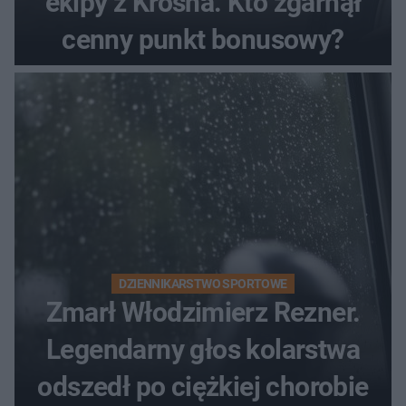
ekipy z Krosna. Kto zgarnął
cenny punkt bonusowy?
DZIENNIKARSTWO SPORTOWE
Zmarł Włodzimierz Rezner.
Legendarny głos kolarstwa
odszedł po ciężkiej chorobie