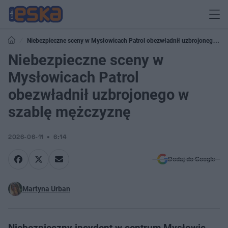
Niebezpieczne sceny w Mysłowicach Patrol obezwładnił uzbrojonego w
szablę mężczyznę
Niebezpieczne sceny w
Mysłowicach Patrol
obezwładnił uzbrojonego w
szablę mężczyznę
2026-06-11
6:14
Dodaj do Google
Martyna Urban
Niebezpieczny incydent w centrum Mysłowic