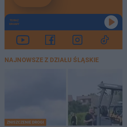
TERAZ
GRAMY
NAJNOWSZE Z DZIAŁU ŚLĄSKIE
ZNISZCZENIE DROGI