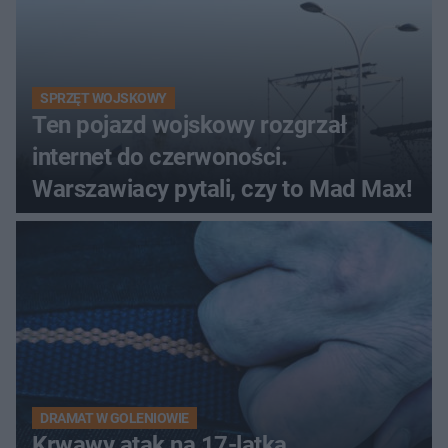
SPRZĘT WOJSKOWY
Ten pojazd wojskowy rozgrzał
internet do czerwoności.
Warszawiacy pytali, czy to Mad Max!
DRAMAT W GOLENIOWIE
Krwawy atak na 17-latka.