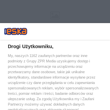
Drogi Użytkowniku,
My, naszych 1162 zaufanych partnerów oraz inne
Żaden utwór zamieszczony w serwisie nie może być powielany i
podmioty z Grupy ZPR Media uzyskujemy dostęp i
rozpowszechniany lub dalej rozpowszechniany w jakikolwiek sposób (w
tym także elektroniczny lub mechaniczny) na jakimkolwiek polu
przechowujemy informacje na urządzeniu oraz
eksploatacji w jakiejkolwiek formie, włącznie z umieszczaniem w Internecie
przetwarzamy dane osobowe, takie jak unikalne
bez pisemnej zgody właściciela praw. Jakiekolwiek użycie lub
identyfikatory, standardowe informacje wysyłane przez
wykorzystanie utworów w całości lub w części z naruszeniem prawa, tzn.
bez właściwej zgody, jest zabronione pod groźbą kary i może być ścigane
urządzenie czy dane przeglądania w celu zapewniania
prawnie.
spersonalizowanych reklam, wybór spersonalizowanych
treści, pomiar reklam i treści, badanie odbiorców oraz
ulepszanie usług. Za zgodą Użytkownika my i Zaufani
Partnerzy możemy używać dokładnych danych
geolokalizacyjnych oraz aktywnie skanować