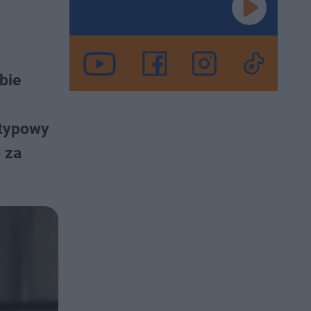
bie
etypowy
 za