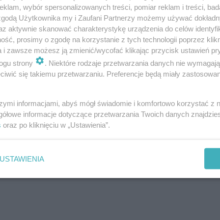
klam, wybór spersonalizowanych treści, pomiar reklam i treści, bad
 zgodą Użytkownika my i Zaufani Partnerzy możemy używać dokład
az aktywnie skanować charakterystykę urządzenia do celów identyfi
ść, prosimy o zgodę na korzystanie z tych technologii poprzez klikn
a i zawsze możesz ją zmienić/wycofać klikając przycisk ustawień pr
ogu strony
. Niektóre rodzaje przetwarzania danych nie wymagaj
iwić się takiemu przetwarzaniu. Preferencje będą miały zastosowanie
ROZWIŃ
szymi informacjami, abyś mógł świadomie i komfortowo korzystać z
gółowe informacje dotyczące przetwarzania Twoich danych znajdzi
s
oraz po kliknięciu w „Ustawienia”.
USTAWIENIA