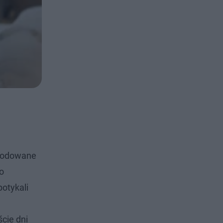
owodowane
o
potykali
cie dni