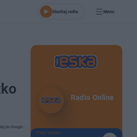
Słuchaj radia
Menu
zko
Radio Online
daj do Google
TERAZ GRAMY