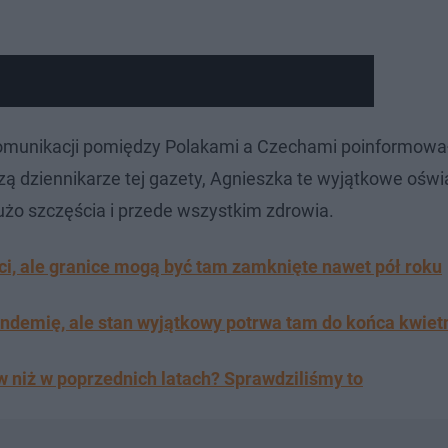
 komunikacji pomiędzy Polakami a Czechami poinformował
zą dziennikarze tej gazety, Agnieszka te wyjątkowe ośw
żo szczęścia i przede wszystkim zdrowia.
ci, ale granice mogą być tam zamknięte nawet pół roku
demię, ale stan wyjątkowy potrwa tam do końca kwiet
 niż w poprzednich latach? Sprawdziliśmy to