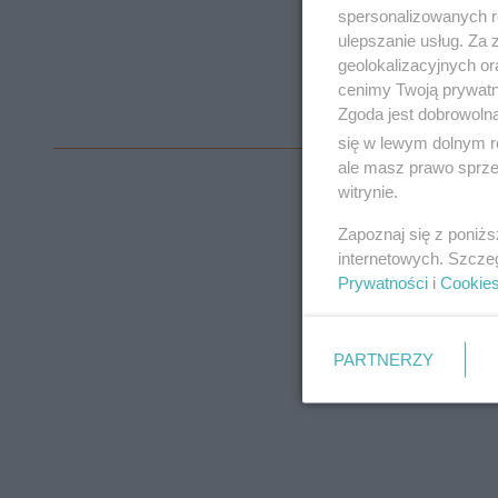
spersonalizowanych re
ulepszanie usług. Za
geolokalizacyjnych or
cenimy Twoją prywatno
Zgoda jest dobrowoln
się w lewym dolnym r
ale masz prawo sprzec
witrynie.
Zapoznaj się z poniż
internetowych. Szcze
Prywatności
i
Cookie
PARTNERZY