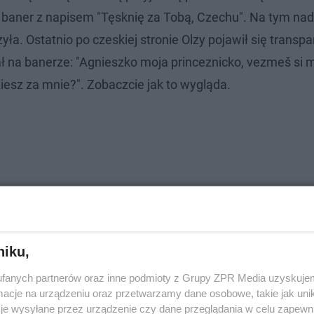
ię baner z napisem "Tęsknię za Tobą, Czechu". Na tym na
a. Ostatnio po czeskiej stronie Olzy pojawił się transpa
na banerze: "Agnieszko moja princeznicko, vezmeš si m
ziesz za mnie?". Zobaczcie jak to wygląda.
niku,
fanych partnerów oraz inne podmioty z Grupy ZPR Media uzyskujem
cje na urządzeniu oraz przetwarzamy dane osobowe, takie jak unika
je wysyłane przez urządzenie czy dane przeglądania w celu zapewn