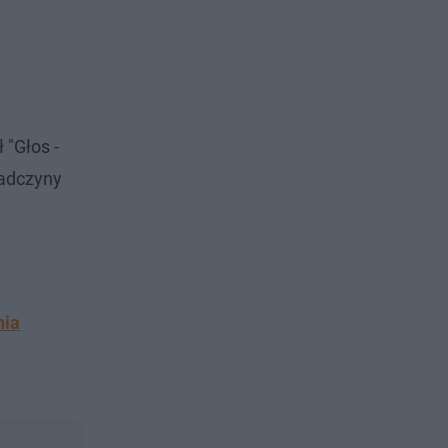
 "Głos -
iadczyny
nia