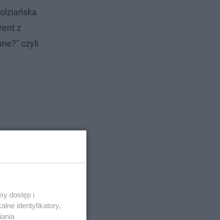
dolziańska
rent z
ne?" czyli
y dostęp i
lne identyfikatory,
iania