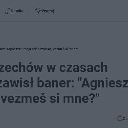
Słuchaj
Wygraj
ner: "Agnieszko moja princeznicko, vezmeš si mne?"
Czechów w czasach
zawisł baner: "Agnies
 vezmeš si mne?"
Do