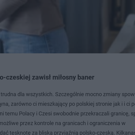
o-czeskiej zawisł miłosny baner
cja trudna dla wszystkich. Szczególnie mocno zmiany sp
 zarówno ci mieszkający po polskiej stronie jak i i ci p
dni temu Polacy i Czesi swobodnie przekraczali granicę, s
iemożliwe przez kontrole na granicach i ograniczenia w
ać tęsknotę za bliską przyjaźnią polsko-czeską. Kilkanaś