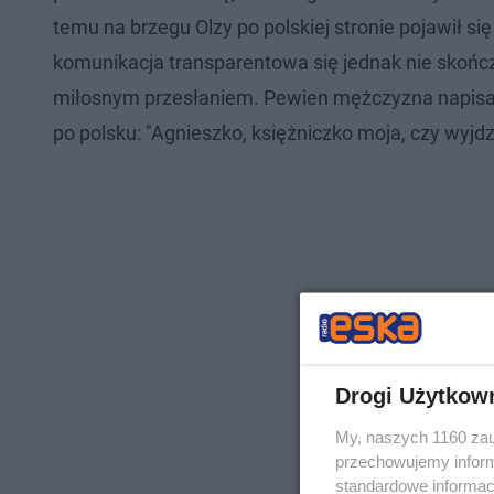
temu na brzegu Olzy po polskiej stronie pojawił s
komunikacja transparentowa się jednak nie skończył
miłosnym przesłaniem. Pewien mężczyzna napisał 
po polsku: "Agnieszko, księżniczko moja, czy wyjd
Drogi Użytkow
My, naszych 1160 zau
przechowujemy informa
standardowe informac