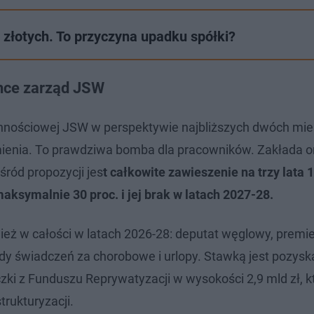
 złotych. To przyczyna upadku spółki?
chce zarząd JSW
ynnościowej JSW w perspektywie najbliższych dwóch mie
mienia. To prawdziwa bomba dla pracowników. Zakłada 
ród propozycji jes
t całkowite zawieszenie na trzy lata 1
aksymalnie 30 proc. i jej brak w latach 2027-28.
eż w całości w latach 2026-28: deputat węglowy, premie 
sady świadczeń za chorobowe i urlopy. Stawką jest pozysk
zki z Funduszu Reprywatyzacji w wysokości 2,9 mld zł, k
trukturyzacji.