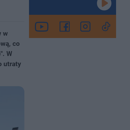
w w
ową, co
". W
 utraty