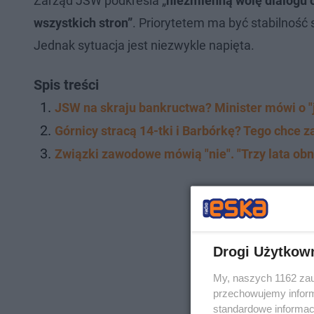
Zarząd JSW podkreśla „
niezmienną wolę dialogu 
wszystkich stron”
. Priorytetem ma być stabilność
Jednak sytuacja jest niezwykle napięta.
Spis treści
JSW na skraju bankructwa? Minister mówi o 
Górnicy stracą 14-tki i Barbórkę? Tego chce 
Związki zawodowe mówią "nie". "Trzy lata ob
Drogi Użytkow
My, naszych 1162 zau
przechowujemy informa
standardowe informac