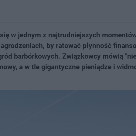
 się w jednym z najtrudniejszych momentó
ynagrodzeniach, by ratować płynność finans
agród barbórkowych. Związkowcy mówią "nie
owy, a w tle gigantyczne pieniądze i widmo