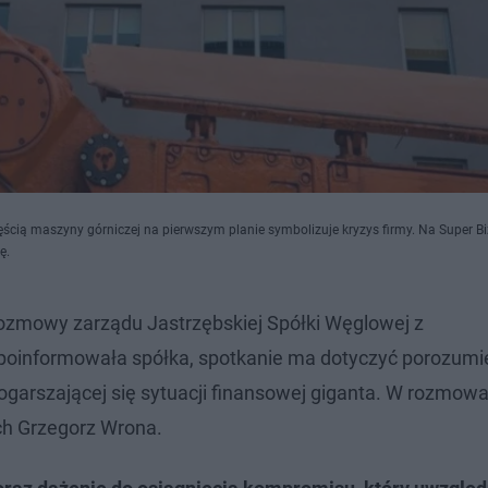
ścią maszyny górniczej na pierwszym planie symbolizuje kryzys firmy. Na Super B
ę.
rozmowy zarządu Jastrzębskiej Spółki Węglowej z
informowała spółka, spotkanie ma dotyczyć porozumie
garszającej się sytuacji finansowej giganta. W rozmow
h Grzegorz Wrona.