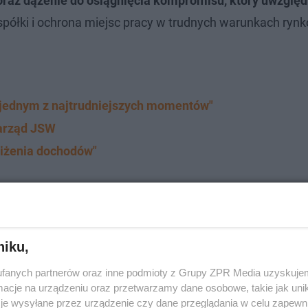
oraz dążenie do osiągnięcia kompromisu, który uwzględn
 spółki i ochrona miejsc pracy w trudnych warunkach ryn
"jednym z najtrudniejszych momentów"
zarząd JSW
niżenia dochodów"
niku,
fanych partnerów oraz inne podmioty z Grupy ZPR Media uzyskujem
cje na urządzeniu oraz przetwarzamy dane osobowe, takie jak unika
je wysyłane przez urządzenie czy dane przeglądania w celu zapewn