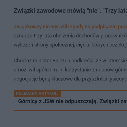
Związki zawodowe mówią "nie". "Trzy la
Związkowcy nie wyrazili zgody na podpisanie por
oznacza trzy lata obniżenia dochodów pracowników
wyliczeń strony społecznej, cięcia, których oczeku
Chociaż minister Balczun podkreśla, że w intere
umożliwił spółce m.in. korzystanie z urlopów gór
negocjacje będą kluczowe dla przyszłości tysięcy p
POLECANY ARTYKUŁ:
Górnicy z JSW nie odpuszczają. Związki za