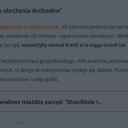
ta obniżenia dochodów"
ozumienia w takiej formie.
Ich zdaniem propozycja zarz
, osłabienia ich ochrony i ograniczenia świadczeń. Wed
je zarząd,
wynosiłyby niemal 8 mld zł w ciągu trzech lat
.
sie bezpieczeństwa gospodarczego JSW powinna przetrwać
niczych, to droga do kompromisu wydaje się daleka. Poni
racowników i całej spółki.
wodowe miażdżą zarząd: "Straciliście r…