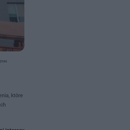
iznes
nia, które
ach