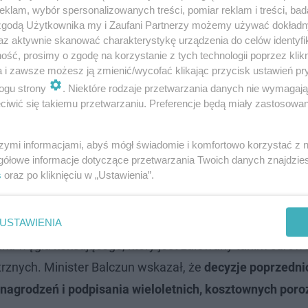
klam, wybór spersonalizowanych treści, pomiar reklam i treści, bad
 zgodą Użytkownika my i Zaufani Partnerzy możemy używać dokład
az aktywnie skanować charakterystykę urządzenia do celów identyfi
ść, prosimy o zgodę na korzystanie z tych technologii poprzez klikn
a i zawsze możesz ją zmienić/wycofać klikając przycisk ustawień pr
ogu strony
. Niektóre rodzaje przetwarzania danych nie wymagaj
i o "jednym z najtrudniejszych momentów"
iwić się takiemu przetwarzaniu. Preferencje będą miały zastosowanie
aństwowych Wojciech Balczun,
JSW znalazła się w jedny
szymi informacjami, abyś mógł świadomie i komfortowo korzystać z
gółowe informacje dotyczące przetwarzania Twoich danych znajdzi
ność finansowa może skończyć się na przełomie stycznia
s
oraz po kliknięciu w „Ustawienia”.
sz stabilizacyjny, już go w całości zużyła. Obecnie
gener
a jej zadłużenie rośnie.
USTAWIENIA
ynku węgla koksującego, który jest zalewany tanim suro
rznych. Minister Balczun wskazał, że
decyzje poprzedni
agrodzeń i podpisania wieloletnich, kosztownych por