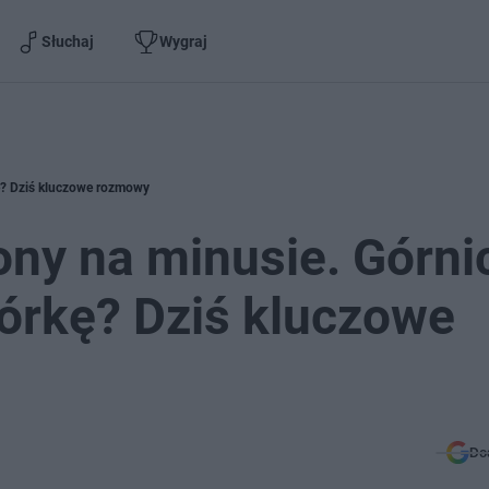
Słuchaj
Wygraj
kę? Dziś kluczowe rozmowy
ony na minusie. Górni
bórkę? Dziś kluczowe
Do