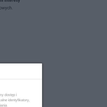
i interesy
kowych.
y dostęp i
lne identyfikatory,
iania