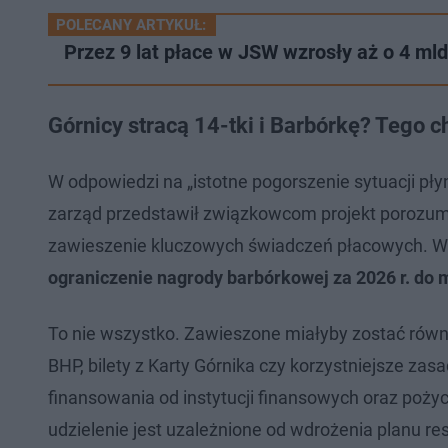
POLECANY ARTYKUŁ:
Przez 9 lat płace w JSW wzrosły aż o 4 mld
Górnicy stracą 14-tki i Barbórkę? Tego 
W odpowiedzi na „istotne pogorszenie sytuacji pł
zarząd przedstawił związkowcom projekt porozu
zawieszenie kluczowych świadczeń płacowych. Wś
ograniczenie nagrody barbórkowej za 2026 r. do m
To nie wszystko. Zawieszone miałyby zostać równi
BHP, bilety z Karty Górnika czy korzystniejsze za
finansowania od instytucji finansowych oraz pożyc
udzielenie jest uzależnione od wdrożenia planu res