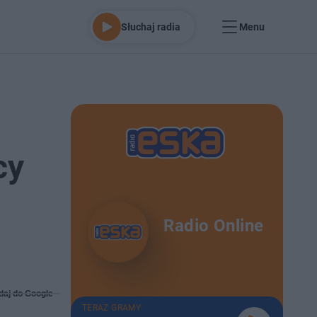
Słuchaj radia
Menu
cy
Radio Online
daj do Google
TERAZ GRAMY