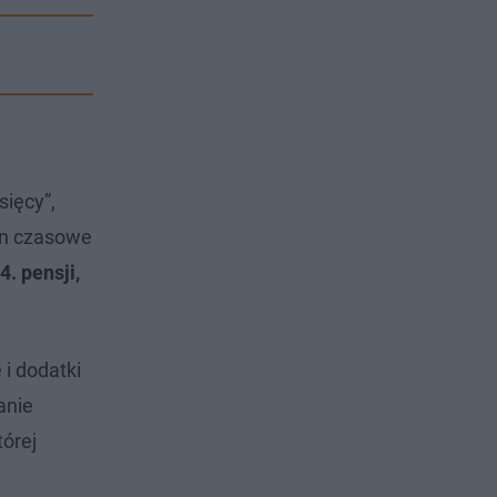
sięcy”,
on czasowe
4. pensji,
i dodatki
anie
tórej