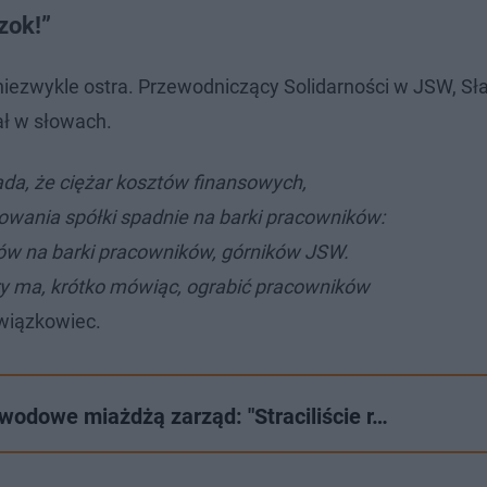
zok!”
niezwykle ostra. Przewodniczący Solidarności w JSW, S
ał w słowach.
da, że ciężar kosztów finansowych,
wania spółki spadnie na barki pracowników:
tów na barki pracowników, górników JSW.
óry ma, krótko mówiąc, ograbić pracowników
związkowiec.
wodowe miażdżą zarząd: "Straciliście r…