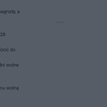
agrody, a
28.
ócić do
ni wolne
 mu wolną