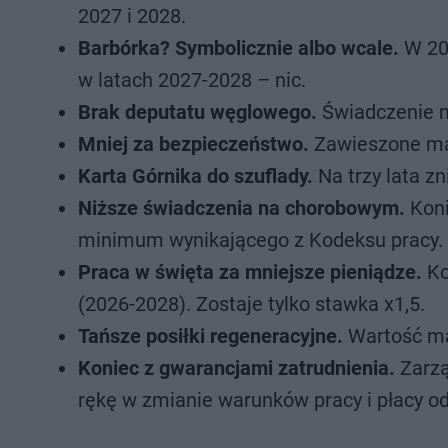
2027 i 2028.
Barbórka? Symbolicznie albo wcale.
W 202
w latach 2027-2028 – nic.
Brak deputatu węglowego.
Świadczenie m
Mniej za bezpieczeństwo.
Zawieszone maj
Karta Górnika do szuflady.
Na trzy lata zn
Niższe świadczenia na chorobowym.
Koni
minimum wynikającego z Kodeksu pracy.
Praca w święta za mniejsze pieniądze.
Ko
(2026-2028). Zostaje tylko stawka x1,5.
Tańsze posiłki regeneracyjne.
Wartość ma
Koniec z gwarancjami zatrudnienia.
Zarzą
rękę w zmianie warunków pracy i płacy od 