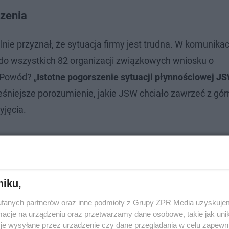
czenia
nie przyznał, że sytuacja firmy jest trudna. W komunikac
do wszystkich 82 organizacji związkowych wniosku o
Powód? „
Istotne pogorszenie sytuacji płynnościowej J
eśniejsze porozumienie, jakie JSW chciało zawrzeć z gór
yjęcia.
niku,
fanych partnerów oraz inne podmioty z Grupy ZPR Media uzyskujem
cje na urządzeniu oraz przetwarzamy dane osobowe, takie jak unika
je wysyłane przez urządzenie czy dane przeglądania w celu zapewn