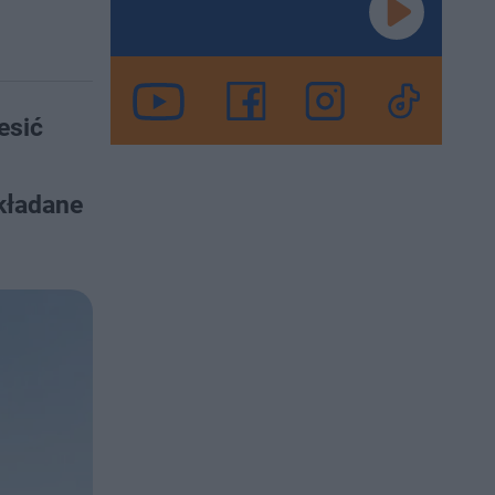
esić
kładane