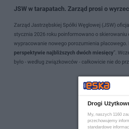
JSW w tarapatach. Zarząd prosi o wyrze
Zarząd Jastrzębskiej Spółki Węglowej (JSW) oficjal
stycznia 2026 roku poinformowano o skierowaniu 
wypracowanie nowego porozumienia płacowego. 
perspektywie najbliższych dwóch miesięcy
”. Wcz
było - według związkowców - całkowicie nie do prz
Drogi Użytkow
My, naszych 1160 zau
przechowujemy informa
standardowe informac