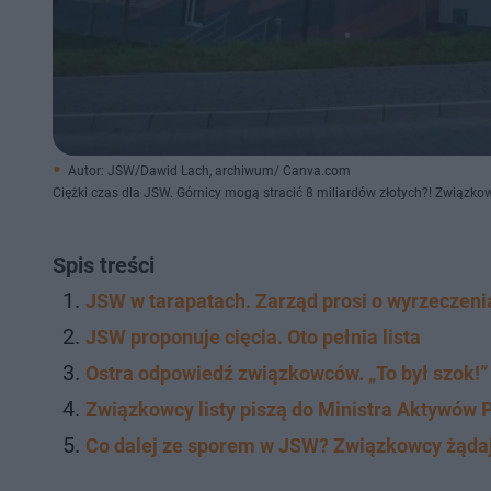
Autor: JSW/Dawid Lach, archiwum/ Canva.com
Ciężki czas dla JSW. Górnicy mogą stracić 8 miliardów złotych?! Związk
Spis treści
JSW w tarapatach. Zarząd prosi o wyrzeczeni
JSW proponuje cięcia. Oto pełnia lista
Ostra odpowiedź związkowców. „To był szok!”
Związkowcy listy piszą do Ministra Aktywów
Co dalej ze sporem w JSW? Związkowcy żądaj