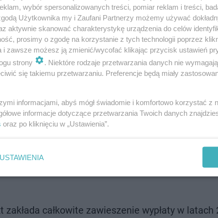
klam, wybór spersonalizowanych treści, pomiar reklam i treści, bad
 zgodą Użytkownika my i Zaufani Partnerzy możemy używać dokład
az aktywnie skanować charakterystykę urządzenia do celów identyfi
ść, prosimy o zgodę na korzystanie z tych technologii poprzez klikn
a i zawsze możesz ją zmienić/wycofać klikając przycisk ustawień pr
ogu strony
. Niektóre rodzaje przetwarzania danych nie wymagaj
iwić się takiemu przetwarzaniu. Preferencje będą miały zastosowanie
ała m.in. czasowo zawiesić niektóre świadczenia płaco
szymi informacjami, abyś mógł świadomie i komfortowo korzystać z
węgla i koksu. Jak podkreśla zarząd, zawarcie porozumie
gółowe informacje dotyczące przetwarzania Twoich danych znajdzi
sowanie od instytucji państwowych i prywatnych.Stawka
s
oraz po kliknięciu w „Ustawienia”.
uruchomienia formalnych procesów restrukturyzacyjny
ny społecznej do 19 stycznia 2026 roku.
USTAWIENIA
t zakłada całkowite zawieszenie wypłaty w latach 