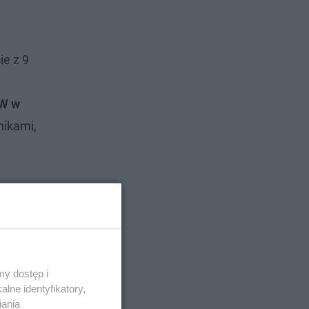
ie z 9
SW w
nikami,
y dostęp i
lne identyfikatory,
iania