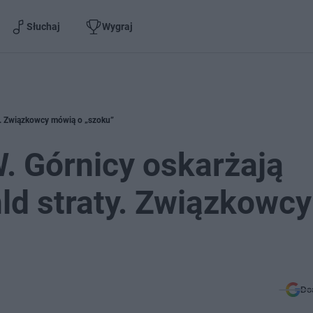
Słuchaj
Wygraj
ty. Związkowcy mówią o „szoku”
W. Górnicy oskarżają
ld straty. Związkowcy
Do