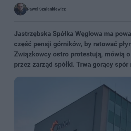
Paweł Szałankiewicz
Jastrzębska Spółka Węglowa ma poważ
część pensji górników, by ratować pły
Związkowcy ostro protestują, mówią o
przez zarząd spółki. Trwa gorący spór