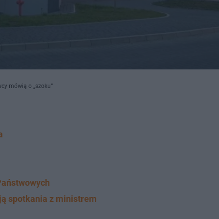
owcy mówią o „szoku”
a
 Państwowych
ą spotkania z ministrem