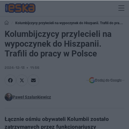
Kolumbijczycy przylecieli na wypoczynek do Hiszpanii. Trafili do pracy w
Polsce
Kolumbijczycy przylecieli na
wypoczynek do Hiszpanii.
Trafili do pracy w Polsce
2024-12-13
11:56
Dodaj do Google
Paweł Szałankiewicz
Łącznie ośmiu obywateli Kolumbii zostało
zatrzymanych przez funkcjonariuszy