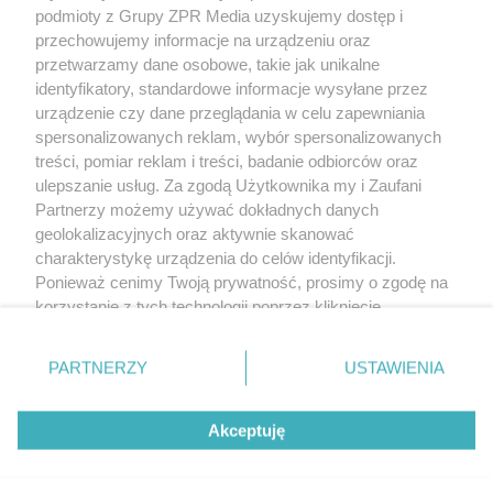
podmioty z Grupy ZPR Media uzyskujemy dostęp i
rozpowszechniany lub dalej rozpowszechniany w jakikolwiek sposób (w
tym także elektroniczny lub mechaniczny) na jakimkolwiek polu
przechowujemy informacje na urządzeniu oraz
eksploatacji w jakiejkolwiek formie, włącznie z umieszczaniem w Internecie
przetwarzamy dane osobowe, takie jak unikalne
bez pisemnej zgody właściciela praw. Jakiekolwiek użycie lub
wykorzystanie utworów w całości lub w części z naruszeniem prawa, tzn.
identyfikatory, standardowe informacje wysyłane przez
bez właściwej zgody, jest zabronione pod groźbą kary i może być ścigane
urządzenie czy dane przeglądania w celu zapewniania
prawnie.
spersonalizowanych reklam, wybór spersonalizowanych
treści, pomiar reklam i treści, badanie odbiorców oraz
ulepszanie usług. Za zgodą Użytkownika my i Zaufani
Partnerzy możemy używać dokładnych danych
geolokalizacyjnych oraz aktywnie skanować
charakterystykę urządzenia do celów identyfikacji.
O nas
Ponieważ cenimy Twoją prywatność, prosimy o zgodę na
korzystanie z tych technologii poprzez kliknięcie
Informacje prawne
„Akceptuję”. Zgoda jest dobrowolna i zawsze możesz ją
zmienić/wycofać klikając przycisk ustawień prywatności
Nasze serwisy
PARTNERZY
USTAWIENIA
znajdujący się w lewym dolnym rogu strony
. Niektóre
rodzaje przetwarzania danych nie wymagają zgody
© 2026 Grupa ZPR Media
Akceptuję
użytkownika, ale masz prawo sprzeciwić się takiemu
przetwarzaniu. Preferencje będą miały zastosowanie tylko
na tej witrynie.