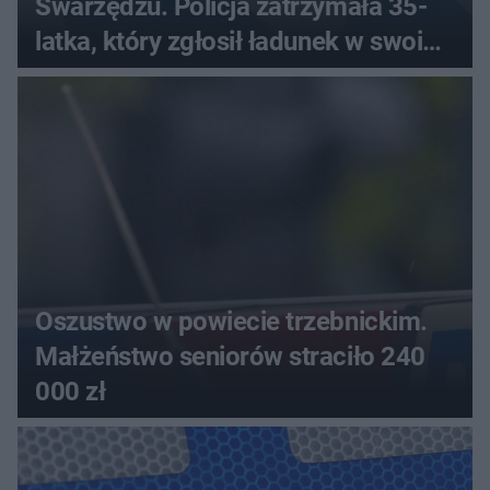
Swarzędzu. Policja zatrzymała 35-
latka, który zgłosił ładunek w swoim
aucie
Oszustwo w powiecie trzebnickim.
Małżeństwo seniorów straciło 240
000 zł