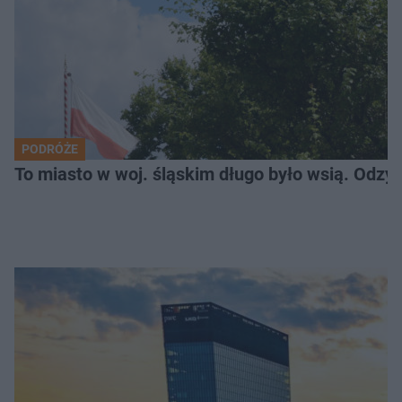
PODRÓŻE
To miasto w woj. śląskim długo było wsią. Odzy