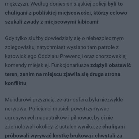
mężczyzn. Według doniesień śląskiej policji
byli to
chuligani z pobliskiej miejscowości, którzy celowo
szukali zwady z miejscowymi kibicami
.
Gdy tylko służby dowiedziały się o niebezpiecznym
zbiegowisku, natychmiast wysłano tam patrole z
katowickiego Oddziału Prewencji oraz chorzowskiej
komendy miejskiej. Funkcjonariusze
zdążyli obstawić
teren, zanim na miejscu zjawiła się druga strona
konfliktu
.
Mundurowi przyznają, że atmosfera była niezwykle
nerwowa. Policjanci musieli powstrzymywać
agresywnych napastników i pilnować, by ci nie
zdemolowali okolicy. Z ustaleń wynika, że
chuligani
próbowali wyrywać kostkę brukową i chwytali za