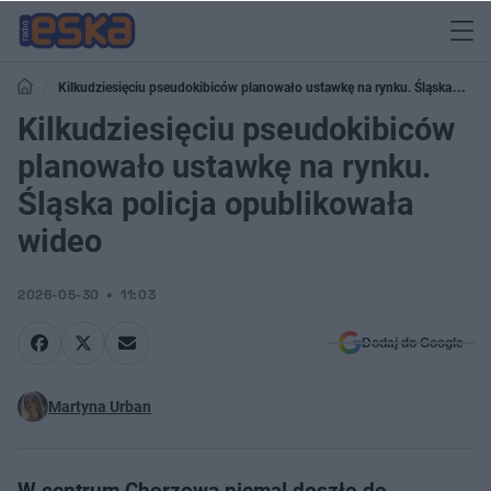
Kilkudziesięciu pseudokibiców planowało ustawkę na rynku. Śląska
policja opublikowała wideo
Kilkudziesięciu pseudokibiców
planowało ustawkę na rynku.
Śląska policja opublikowała
wideo
2026-05-30
11:03
Dodaj do Google
Martyna Urban
W centrum Chorzowa niemal doszło do