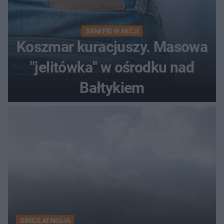
SANEPID W AKCJI
Koszmar kuracjuszy. Masowa
"jelitówka" w ośrodku nad
Bałtykiem
SINICE ATAKUJĄ