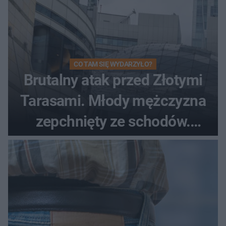
CO TAM SIĘ WYDARZYŁO?
Brutalny atak przed Złotymi
Tarasami. Młody mężczyzna
zepchnięty ze schodów.
Szokujące nagranie krąży po
sieci