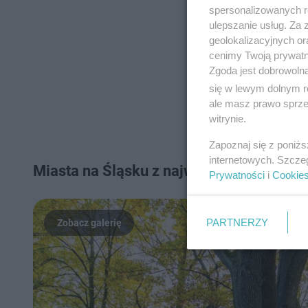
spersonalizowanych re
ulepszanie usług. Za
geolokalizacyjnych or
cenimy Twoją prywatno
Zgoda jest dobrowoln
się w lewym dolnym r
ale masz prawo sprzec
witrynie.
Zapoznaj się z poniż
internetowych. Szcze
Miasta na Śląsku z największą wycinką 
Prywatności
i
Cookie
PARTNERZY