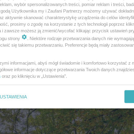
klam, wybór spersonalizowanych treści, pomiar reklam i treści, bad
 zgodą Użytkownika my i Zaufani Partnerzy możemy używać dokład
az aktywnie skanować charakterystykę urządzenia do celów identyfi
ść, prosimy o zgodę na korzystanie z tych technologii poprzez klikn
a i zawsze możesz ją zmienić/wycofać klikając przycisk ustawień pr
ogu strony
. Niektóre rodzaje przetwarzania danych nie wymagaj
iwić się takiemu przetwarzaniu. Preferencje będą miały zastosowanie
szymi informacjami, abyś mógł świadomie i komfortowo korzystać z
gółowe informacje dotyczące przetwarzania Twoich danych znajdzi
drzew TOP 10‬
s
oraz po kliknięciu w „Ustawienia”.
USTAWIENIA