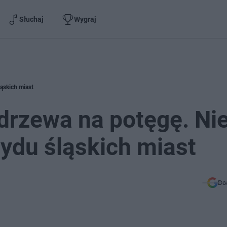
Słuchaj
Wygraj
ląskich miast
drzewa na potęgę. Ni
tydu śląskich miast
Do