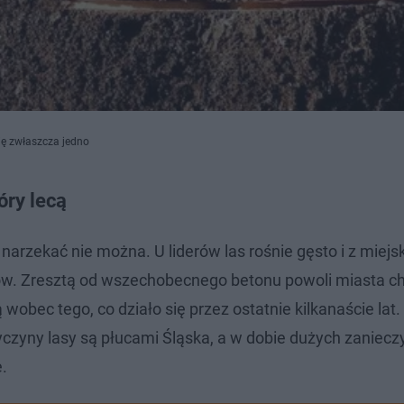
ię zwłaszcza jedno
óry lecą
arzekać nie można. U liderów las rośnie gęsto i z miejsk
ów. Zresztą od wszechobecnego betonu powoli miasta c
obec tego, co działo się przez ostatnie kilkanaście lat.
rzyczyny lasy są płucami Śląska, a w dobie dużych zaniec
e.