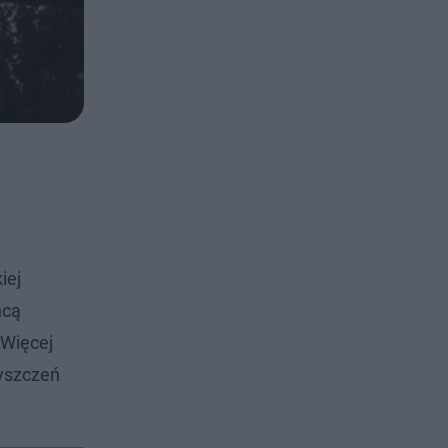
iej
hcą
 Więcej
zyszczeń