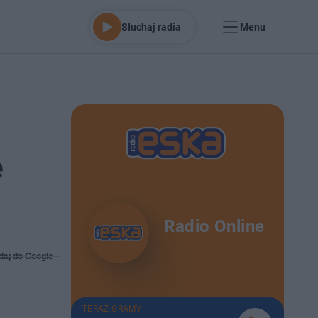
Słuchaj radia
Menu
e
Radio Online
daj do Google
TERAZ GRAMY