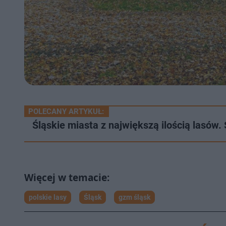
POLECANY ARTYKUŁ:
Śląskie miasta z największą ilością lasów.
polskie lasy
Śląsk
gzm śląsk