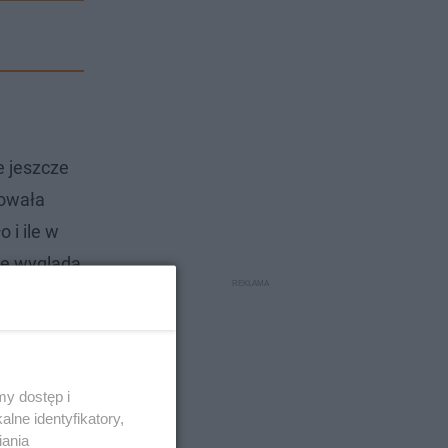
e jeszcze
towała
 i ile w
ie wygląda
ilość drzew.
y dostęp i
lne identyfikatory,
iania