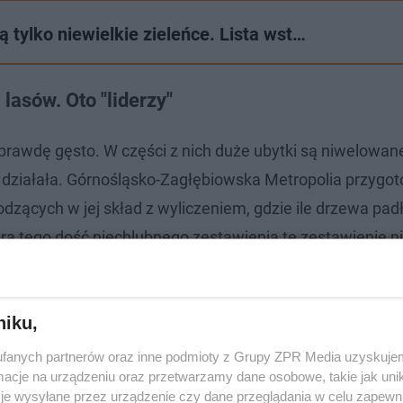
 tylko niewielkie zieleńce. Lista wst…
 lasów. Oto "liderzy"
aprawdę gęsto. W części z nich duże ubytki są niwelowan
działała. Górnośląsko-Zagłębiowska Metropolia przygo
ących w jej skład z wyliczeniem, gdzie ile drzewa padło
era tego dość niechlubnego zestawienia te zestawienie n
śląskich miast, gdzie jest jedna z największych w regionie 
 do nasadzeń.
niku,
fanych partnerów oraz inne podmioty z Grupy ZPR Media uzyskujem
cje na urządzeniu oraz przetwarzamy dane osobowe, takie jak unika
je wysyłane przez urządzenie czy dane przeglądania w celu zapewn