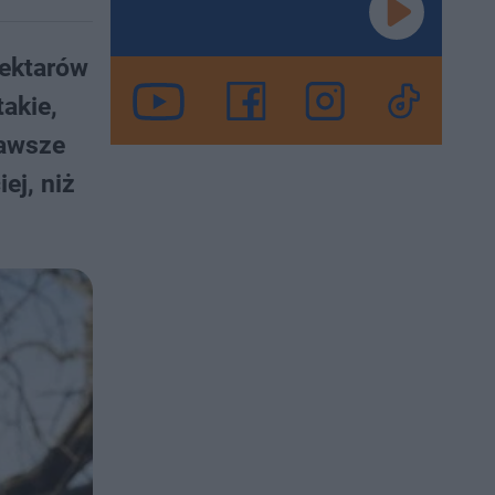
hektarów
takie,
zawsze
ej, niż