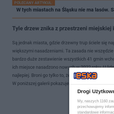
POLECANY ARTYKUŁ:
W tych miastach na Śląsku nie ma lasów. Są
Tyle drzew znika z przestrzeni miejskiej i
Są jednak miasta, gdzie drzewny trup ściele się n
większymi nasadzeniami. Ta zasada nie wszędzie 
bardzo duże zestawienie wszystkich 41 gmin wchodz
ich miejsce nasadzono nowych w 20‬22 roku. U lid
najlepiej. Broni go tylko to, że jest jednym z tych 
W poniższej galerii pokazujemy stosunek wycinki
Drogi Użytkow
My, naszych 1160 zau
przechowujemy informa
standardowe informac