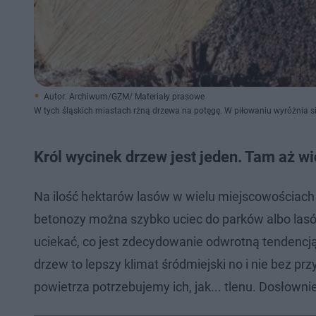
Autor: Archiwum/GZM/ Materiały prasowe
W tych śląskich miastach rżną drzewa na potęgę. W piłowaniu wyróżnia s
Król wycinek drzew jest jeden. Tam aż wi
Na ilość hektarów lasów w wielu miejscowościach n
betonozy można szybko uciec do parków albo las
uciekać, co jest zdecydowanie odwrotną tendencją w
drzew to lepszy klimat śródmiejski no i nie bez p
powietrza potrzebujemy ich, jak... tlenu. Dosłowni