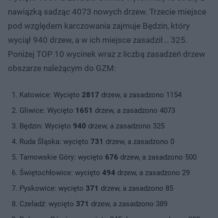
nawiązką sadząc 4073 nowych drzew. Trzecie miejsce
pod względem karczowania zajmuje Będzin, który
wyciął 940 drzew, a w ich miejsce zasadził... 325.
Poniżej TOP 10 wycinek wraz z liczbą zasadzeń drzew
obszarze należącym do GZM:
Katowice: Wycięto
2817
drzew, a zasadzono 1154
Gliwice: Wycięto
1651
drzew, a zasadzono 4073
Będzin: Wycięto
940
drzew, a zasadzono 325
Ruda Śląska: wycięto
731
drzew, a zasadzono 0
Tarnowskie Góry: wycięto
676
drzew, a zasadzono 500
Świętochłowice: wycięto
494
drzew, a zasadzono 29
Pyskowice: wycięto
371
drzew, a zasadzono 85
Czeladź: wycięto
371
drzew, a zasadzono 389