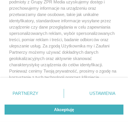
podmioty z Grupy ZPR Media uzyskujemy dostęp i
przechowujemy informacje na urządzeniu oraz
przetwarzamy dane osobowe, takie jak unikalne
identyfikatory, standardowe informacje wysyłane przez
urządzenie czy dane przeglądania w celu zapewniania
spersonalizowanych reklam, wybór spersonalizowanych
treści, pomiar reklam i treści, badanie odbiorców oraz
ulepszanie usług. Za zgodą Użytkownika my i Zaufani
Partnerzy możemy używać dokładnych danych
geolokalizacyjnych oraz aktywnie skanować
charakterystykę urządzenia do celów identyfikacji.
Ponieważ cenimy Twoją prywatność, prosimy o zgodę na
korzystanie z tych technologii poprzez kliknięcie
„Akceptuję”. Zgoda jest dobrowolna i zawsze możesz ją
zmienić/wycofać klikając przycisk ustawień prywatności
PARTNERZY
USTAWIENIA
znajdujący się w lewym dolnym rogu strony
. Niektóre
rodzaje przetwarzania danych nie wymagają zgody
Akceptuję
użytkownika, ale masz prawo sprzeciwić się takiemu
przetwarzaniu. Preferencje będą miały zastosowanie tylko
na tej witrynie.