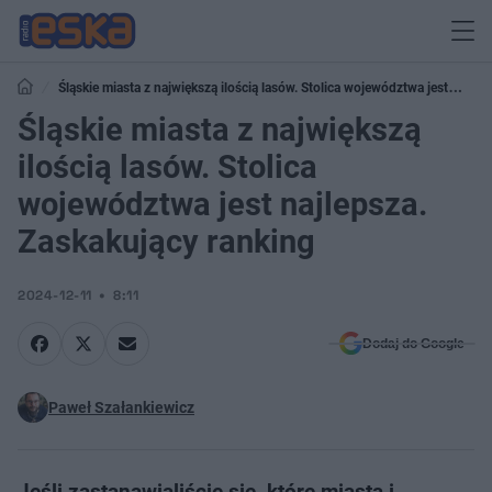
Śląskie miasta z największą ilością lasów. Stolica województwa jest
najlepsza. Zaskakujący ranking
Śląskie miasta z największą
ilością lasów. Stolica
województwa jest najlepsza.
Zaskakujący ranking
2024-12-11
8:11
Dodaj do Google
Paweł Szałankiewicz
Jeśli zastanawialiście się, które miasta i