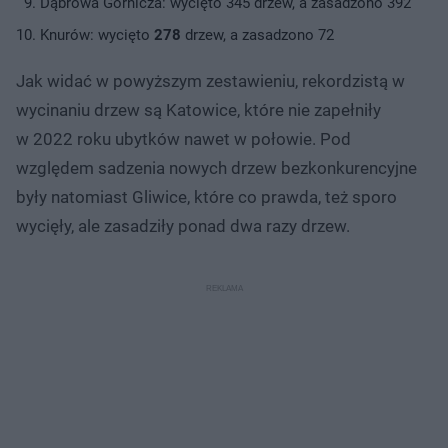
Dąbrowa Górnicza: wycięto 345 drzew, a zasadzono 392
Knurów: wycięto
278
drzew, a zasadzono 72
Jak widać w powyższym zestawieniu, rekordzistą w
wycinaniu drzew są Katowice, które nie zapełniły
w 2022 roku ubytków nawet w połowie. Pod
względem sadzenia nowych drzew bezkonkurencyjne
były natomiast Gliwice, które co prawda, też sporo
wycięły, ale zasadziły ponad dwa razy drzew.