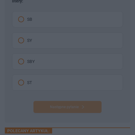
litery:
SB
SY
SBY
ST
Następne pytanie
POLECANY ARTYKUŁ: