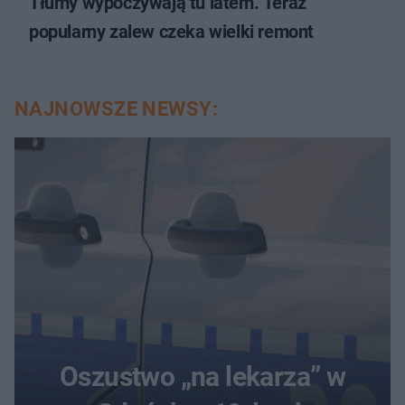
Tłumy wypoczywają tu latem. Teraz
popularny zalew czeka wielki remont
NAJNOWSZE NEWSY:
Oszustwo „na lekarza” w