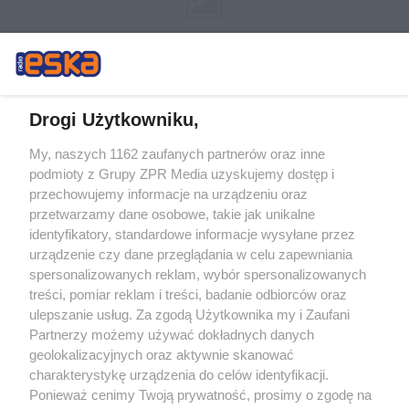
Drogi Użytkowniku,
My, naszych 1162 zaufanych partnerów oraz inne
Żaden utwór zamieszczony w serwisie nie może być powielany i
podmioty z Grupy ZPR Media uzyskujemy dostęp i
rozpowszechniany lub dalej rozpowszechniany w jakikolwiek sposób (w
tym także elektroniczny lub mechaniczny) na jakimkolwiek polu
przechowujemy informacje na urządzeniu oraz
eksploatacji w jakiejkolwiek formie, włącznie z umieszczaniem w Internecie
przetwarzamy dane osobowe, takie jak unikalne
bez pisemnej zgody właściciela praw. Jakiekolwiek użycie lub
identyfikatory, standardowe informacje wysyłane przez
wykorzystanie utworów w całości lub w części z naruszeniem prawa, tzn.
bez właściwej zgody, jest zabronione pod groźbą kary i może być ścigane
urządzenie czy dane przeglądania w celu zapewniania
prawnie.
spersonalizowanych reklam, wybór spersonalizowanych
treści, pomiar reklam i treści, badanie odbiorców oraz
ulepszanie usług. Za zgodą Użytkownika my i Zaufani
Partnerzy możemy używać dokładnych danych
geolokalizacyjnych oraz aktywnie skanować
charakterystykę urządzenia do celów identyfikacji.
Ponieważ cenimy Twoją prywatność, prosimy o zgodę na
O nas