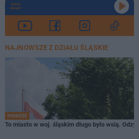
TERAZ
GRAMY
NAJNOWSZE Z DZIAŁU ŚLĄSKIE
PODRÓŻE
To miasto w woj. śląskim długo było wsią. Odzy