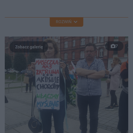
ROZWIŃ
7