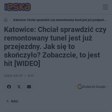
Katowice: Chciał sprawdzić czy remontowany tunel jest już przejezdny.
Jak się to skończyło? Zobaczcie, to jest hit [WIDEO]
Katowice: Chciał sprawdzić czy
remontowany tunel jest już
przejezdny. Jak się to
skończyło? Zobaczcie, to jest
hit [WIDEO]
2020-09-07
9:17
Dodaj do Google
NAU