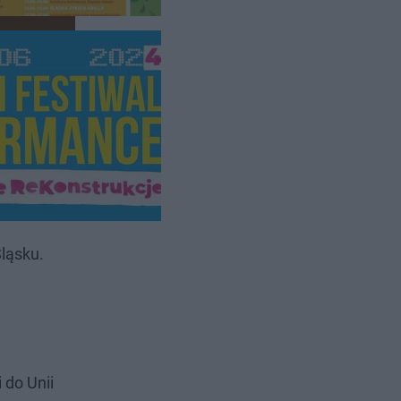
staliście
ląsku.
 do Unii