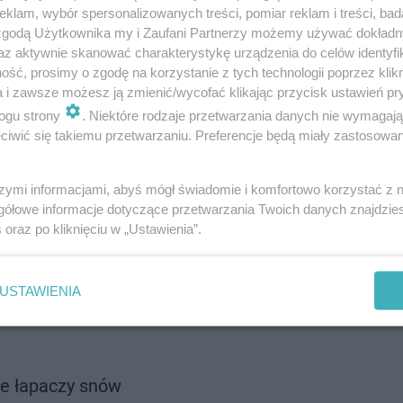
klam, wybór spersonalizowanych treści, pomiar reklam i treści, bad
 zgodą Użytkownika my i Zaufani Partnerzy możemy używać dokład
az aktywnie skanować charakterystykę urządzenia do celów identyfi
ść, prosimy o zgodę na korzystanie z tych technologii poprzez klikn
a i zawsze możesz ją zmienić/wycofać klikając przycisk ustawień pr
 5)
ogu strony
. Niektóre rodzaje przetwarzania danych nie wymagaj
iwić się takiemu przetwarzaniu. Preferencje będą miały zastosowanie
szymi informacjami, abyś mógł świadomie i komfortowo korzystać z
gółowe informacje dotyczące przetwarzania Twoich danych znajdzi
nr 3)
s
oraz po kliknięciu w „Ustawienia”.
USTAWIENIA
nie łapaczy snów