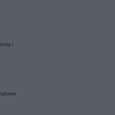
umby i
rmatowe