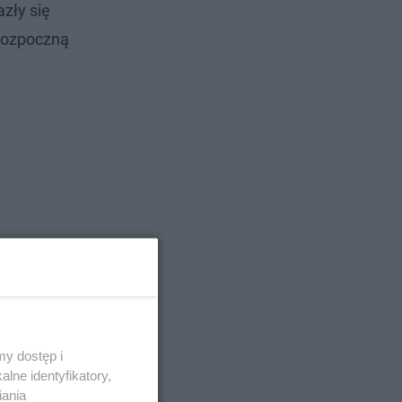
azły się
 rozpoczną
y dostęp i
lne identyfikatory,
iania