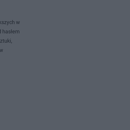
ększych w
od hasłem
ztuki,
ów