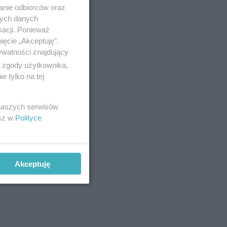
anie odbiorców oraz
nych danych
kacji. Ponieważ
ięcie „Akceptuję”.
ywatności znajdujący
ą zgody użytkownika,
 tylko na tej
 naszych serwisów
esz w
Polityce
Akceptuję