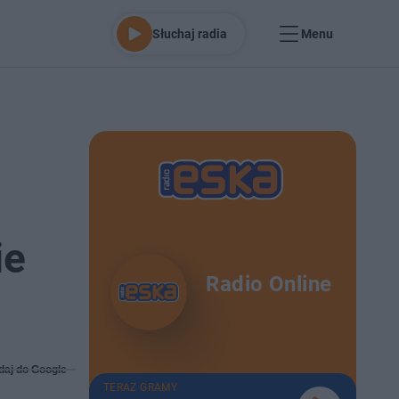
Słuchaj radia
Menu
ie
Radio Online
daj do Google
TERAZ GRAMY