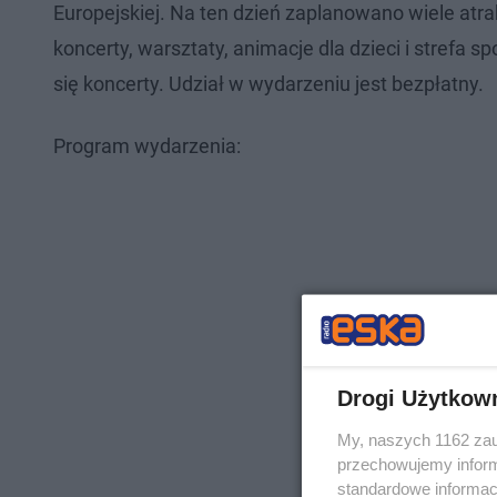
Europejskiej. Na ten dzień zaplanowano wiele atrak
koncerty, warsztaty, animacje dla dzieci i strefa s
się koncerty. Udział w wydarzeniu jest bezpłatny.
Program wydarzenia:
Drogi Użytkow
My, naszych 1162 zau
przechowujemy informa
standardowe informac