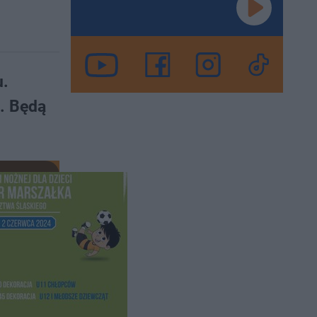
u.
4. Będą