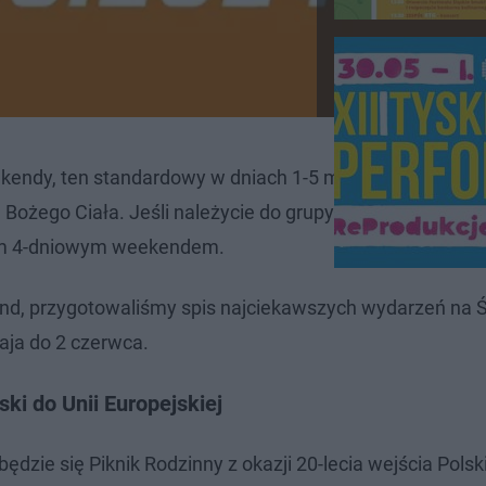
ndy, ten standardowy w dniach 1-5 maja oraz drugi,
ego Ciała. Jeśli należycie do grupy szczęśliwców i do
jnym 4-dniowym weekendem.
end, przygotowaliśmy spis najciekawszych wydarzeń na Ś
aja do 2 czerwca.
ski do Unii Europejskiej
zie się Piknik Rodzinny z okazji 20-lecia wejścia Polski