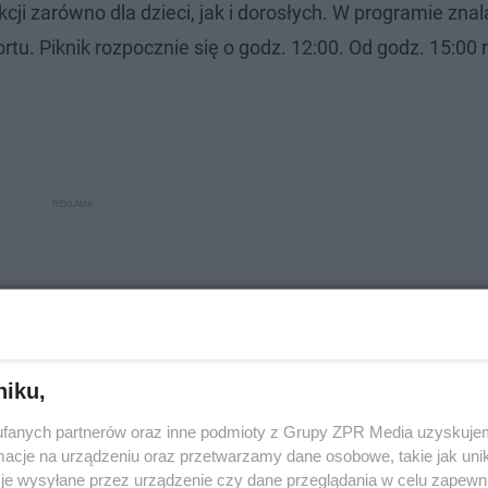
cji zarówno dla dzieci, jak i dorosłych. W programie znal
portu. Piknik rozpocznie się o godz. 12:00. Od godz. 15:00
niku,
fanych partnerów oraz inne podmioty z Grupy ZPR Media uzyskujem
cje na urządzeniu oraz przetwarzamy dane osobowe, takie jak unika
je wysyłane przez urządzenie czy dane przeglądania w celu zapewn