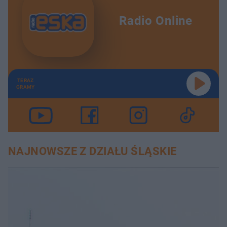
Radio Online
TERAZ
GRAMY
NAJNOWSZE Z DZIAŁU ŚLĄSKIE