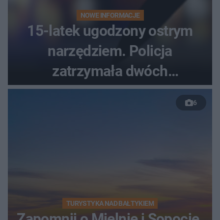
NOWE INFORMACJE
15-latek ugodzony ostrym
narzędziem. Policja
zatrzymała dwóch
nastolatków
6
TURYSTYKA NAD BAŁTYKIEM
Zapomnij o Mielnie i Sopocie.