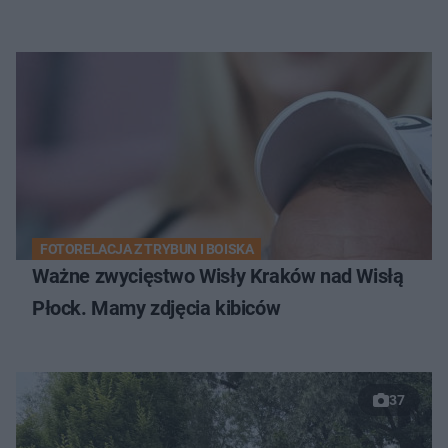
FOTORELACJA Z TRYBUN I BOISKA
Ważne zwycięstwo Wisły Kraków nad Wisłą
Płock. Mamy zdjęcia kibiców
37