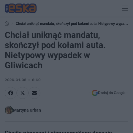
Chciał uniknąć mandatu, skończył pod kołami auta. Nietypowy wypadek
w Gliwicach
Chciał uniknąć mandatu,
skończył pod kołami auta.
Nietypowy wypadek w
Gliwicach
2026-01-08
6:40
Dodaj do Google
Martyna Urban
Chwila nieuwagi i nieprzemyślana decyzja