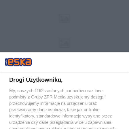
Drogi Użytkowniku,
My, naszych 1162 zaufanych partnerów oraz inne
Żaden utwór zamieszczony w serwisie nie może być powielany i
podmioty z Grupy ZPR Media uzyskujemy dostęp i
rozpowszechniany lub dalej rozpowszechniany w jakikolwiek sposób (w
tym także elektroniczny lub mechaniczny) na jakimkolwiek polu
przechowujemy informacje na urządzeniu oraz
eksploatacji w jakiejkolwiek formie, włącznie z umieszczaniem w Internecie
przetwarzamy dane osobowe, takie jak unikalne
bez pisemnej zgody właściciela praw. Jakiekolwiek użycie lub
identyfikatory, standardowe informacje wysyłane przez
wykorzystanie utworów w całości lub w części z naruszeniem prawa, tzn.
bez właściwej zgody, jest zabronione pod groźbą kary i może być ścigane
urządzenie czy dane przeglądania w celu zapewniania
prawnie.
spersonalizowanych reklam, wybór spersonalizowanych