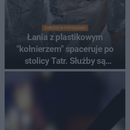
ZWIERZĘ W POTRZASKU
Łania z plastikowym
"kołnierzem" spaceruje po
stolicy Tatr. Służby są
bezradne