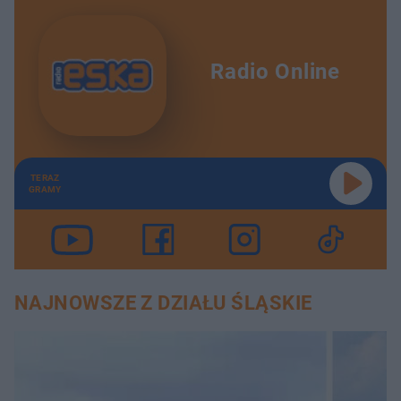
Radio Online
TERAZ
GRAMY
NAJNOWSZE Z DZIAŁU ŚLĄSKIE