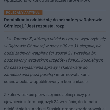
wpuszczono w końcu ostatecznie ratowników.
POLECANY ARTYKUŁ:
Dominikanin odniósł się do seksafery w Dąbrowie
Górniczej. "Jest rozpusta, rozp…
-
Ks. Tomasz Z., którego udział w tym, co wydarzyło się
w Dąbrowie Górniczej w nocy z 30 na 31 sierpnia, nie
budzi żadnych wątpliwości, został 21 września br.
pozbawiony wszystkich urzędów i funkcji kościelnych
do czasu wyjaśnienia sprawy i skierowany do
zamieszkania poza parafią
- informowała kuria
sosnowiecka w opublikowanym komunikacie.
Z kolei w trakcie pierwszej niedzielnej mszy po
ujawnieniu informacji, czyli 24 września, do tematu
odniósł się ks. Andrzej Stasiak, proboszcz dąbrowskiej