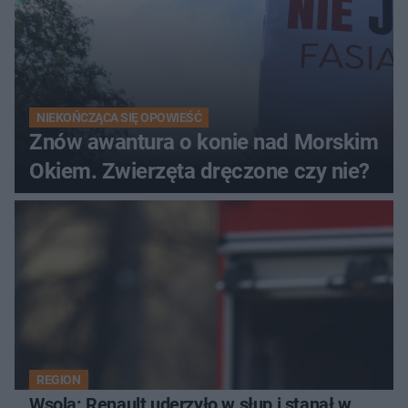
NIEKOŃCZĄCA SIĘ OPOWIEŚĆ
Znów awantura o konie nad Morskim
Okiem. Zwierzęta dręczone czy nie?
REGION
Wsola: Renault uderzyło w słup i stanął w