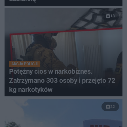
13
AKCJA POLICJI
Potężny cios w narkobiznes.
Zatrzymano 303 osoby i przejęto 72
kg narkotyków
22