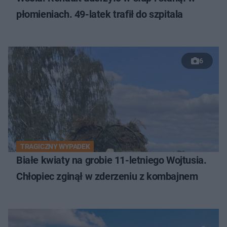
płomieniach. 49-latek trafił do szpitala
6
TRAGICZNY WYPADEK
Białe kwiaty na grobie 11-letniego Wojtusia.
Chłopiec zginął w zderzeniu z kombajnem