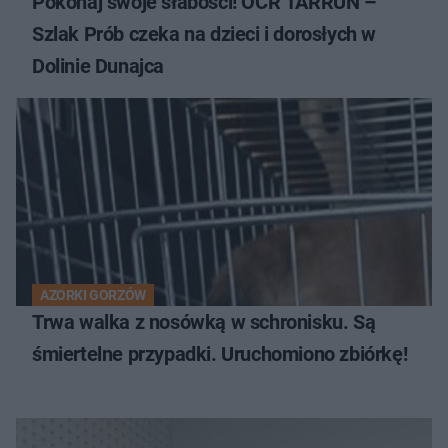
Pokonaj swoje słabości! OCR TARRUN –
Szlak Prób czeka na dzieci i dorosłych w
Dolinie Dunajca
AZORKI GORZÓW
Trwa walka z nosówką w schronisku. Są
śmiertelne przypadki. Uruchomiono zbiórkę!