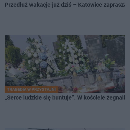
Przedłuż wakacje już dziś – Katowice zapraszaj
TRAGEDIA W PRZYSTAJNI
„Serce ludzkie się buntuje”. W kościele żegnali