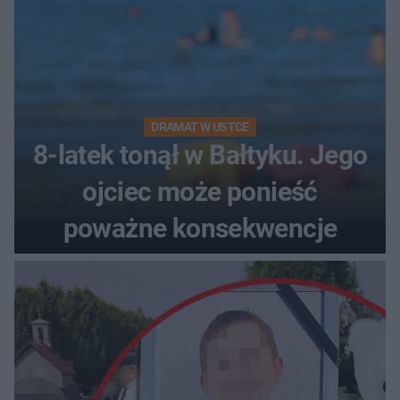
DRAMAT W USTCE
8-latek tonął w Bałtyku. Jego
ojciec może ponieść
poważne konsekwencje