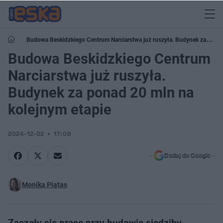
Budowa Beskidzkiego Centrum Narciarstwa już ruszyła. Budynek za
ponad 20 mln na kolejnym etapie
Budowa Beskidzkiego Centrum
Narciarstwa już ruszyła.
Budynek za ponad 20 mln na
kolejnym etapie
2024-12-02
17:09
Dodaj do Google
Monika Piątas
Zaczęły się prace przy budowie siedziby