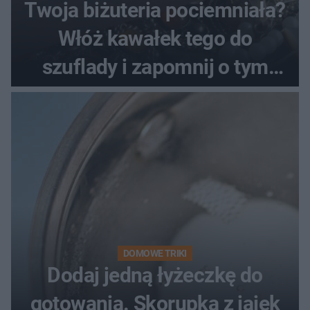
Twoja biżuteria pociemniała?
Włóż kawałek tego do
szuflady i zapomnij o tym
problemie. Sposób na
pociemniałą biżuterię
DOMOWE TRIKI
Dodaj jedną łyżeczkę do
gotowania. Skorupka z jajek