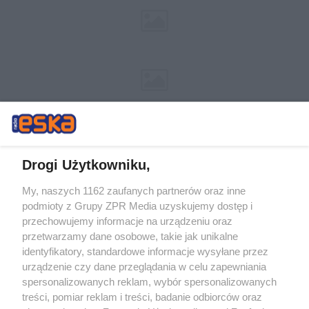
Drogi Użytkowniku,
My, naszych 1162 zaufanych partnerów oraz inne
Żaden utwór zamieszczony w serwisie nie może być powielany i
podmioty z Grupy ZPR Media uzyskujemy dostęp i
rozpowszechniany lub dalej rozpowszechniany w jakikolwiek sposób (w
tym także elektroniczny lub mechaniczny) na jakimkolwiek polu
przechowujemy informacje na urządzeniu oraz
eksploatacji w jakiejkolwiek formie, włącznie z umieszczaniem w
przetwarzamy dane osobowe, takie jak unikalne
Internecie bez pisemnej zgody właściciela praw. Jakiekolwiek użycie lub
identyfikatory, standardowe informacje wysyłane przez
wykorzystanie utworów w całości lub w części z naruszeniem prawa,
tzn. bez właściwej zgody, jest zabronione pod groźbą kary i może być
urządzenie czy dane przeglądania w celu zapewniania
ścigane prawnie.
spersonalizowanych reklam, wybór spersonalizowanych
treści, pomiar reklam i treści, badanie odbiorców oraz