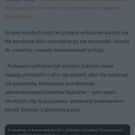
dla seniorów? Ile osób może przebywać w sklepie?
Sprawdźcie
Grupie młodych ludzi ten przepis widocznie bardzo się
nie spodobał albo zwyczajnie go nie zrozumieli. Doszło
do awantury, musiała interweniować policja.
- Policjanci wytłumaczyli młodym ludziom nowe
zasady, o których ci albo nie słyszeli, albo nie rozumieli
ich przesłania. Mundurowi potraktowali
zdenerwowanych klientów łagodnie – tym razem
skończyło się na pouczeniu - przekazał podinspektor
Marek Słomski z gliwickiej policji.
Posłuchaj, co koronawirus robi z płucami człowieka.To materiał z