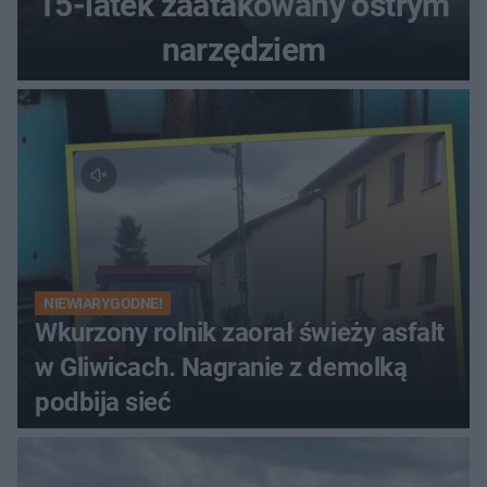
15-latek zaatakowany ostrym
narzędziem
NIEWIARYGODNE!
Wkurzony rolnik zaorał świeży asfalt
w Gliwicach. Nagranie z demolką
podbija sieć