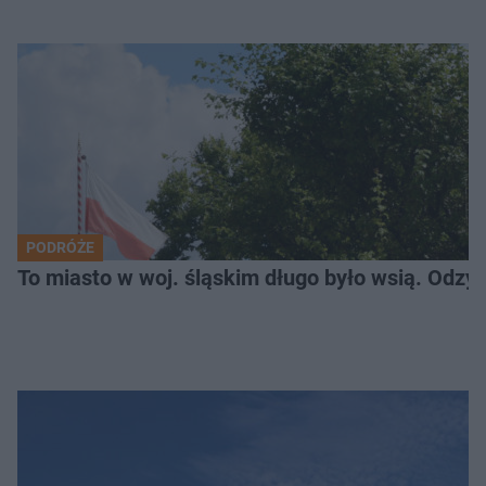
PODRÓŻE
To miasto w woj. śląskim długo było wsią. Odzy