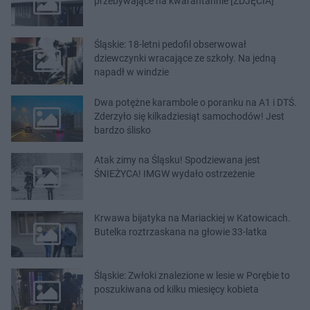
przebywające na kwarantannie [ZDJĘCIA]
Śląskie: 18-letni pedofil obserwował
dziewczynki wracające ze szkoły. Na jedną
napadł w windzie
Dwa potężne karambole o poranku na A1 i DTŚ.
Zderzyło się kilkadziesiąt samochodów! Jest
bardzo ślisko
Atak zimy na Śląsku! Spodziewana jest
ŚNIEŻYCA! IMGW wydało ostrzeżenie
Krwawa bijatyka na Mariackiej w Katowicach.
Butelka roztrzaskana na głowie 33-latka
Śląskie: Zwłoki znalezione w lesie w Porębie to
poszukiwana od kilku miesięcy kobieta