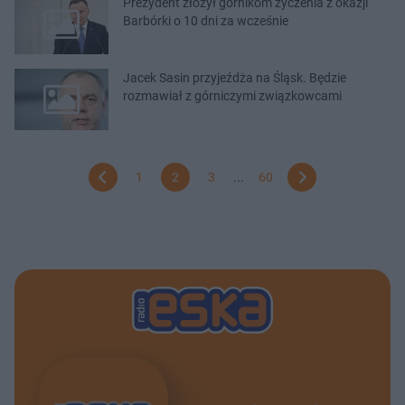
Prezydent złożył górnikom życzenia z okazji
Barbórki o 10 dni za wcześnie
Jacek Sasin przyjeźdża na Śląsk. Będzie
rozmawiał z górniczymi związkowcami
1
2
3
...
60