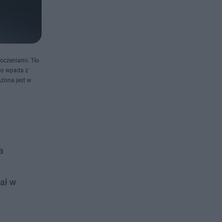
łoczeniami. Tło
ło wpada z
ążona jest w
a
iał w