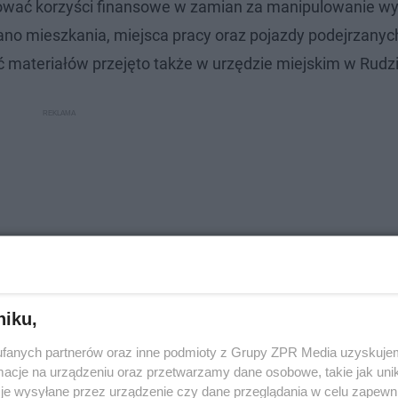
mować korzyści finansowe w zamian za manipulowanie w
kano mieszkania, miejsca pracy oraz pojazdy podejrzanyc
 materiałów przejęto także w urzędzie miejskim w Rudzie
niku,
fanych partnerów oraz inne podmioty z Grupy ZPR Media uzyskujem
cje na urządzeniu oraz przetwarzamy dane osobowe, takie jak unika
ażne zarzuty: udział w zorganizowanej grupie przestępcz
je wysyłane przez urządzenie czy dane przeglądania w celu zapewn