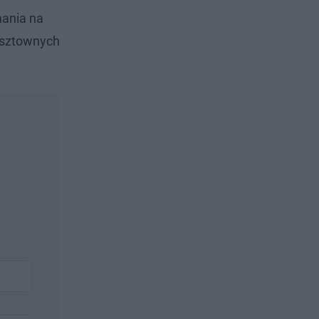
mania na
kosztownych