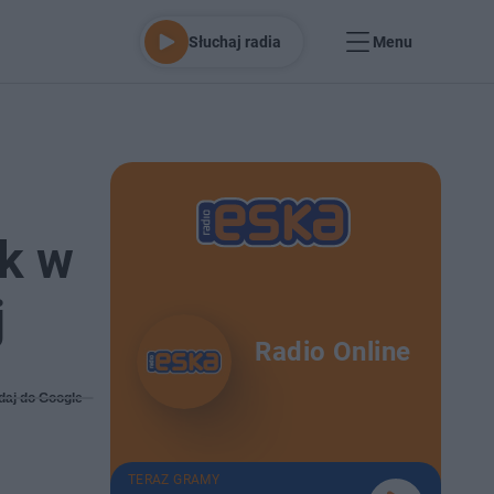
Słuchaj radia
Menu
ik w
j
Radio Online
daj do Google
TERAZ GRAMY