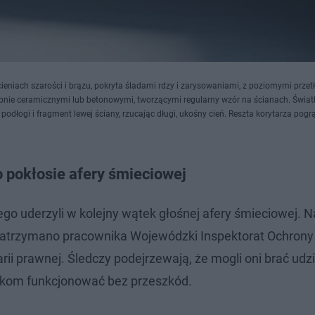
ieniach szarości i brązu, pokryta śladami rdzy i zarysowaniami, z poziomymi przet
bnie ceramicznymi lub betonowymi, tworzącymi regularny wzór na ścianach. Świat
 podłogi i fragment lewej ściany, rzucając długi, ukośny cień. Reszta korytarza pogr
 pokłosie afery śmieciowej
go uderzyli w kolejny wątek głośnej afery śmieciowej. N
 zatrzymano pracownika Wojewódzki Inspektorat Ochrony
ii prawnej. Śledczy podejrzewają, że mogli oni brać udz
iskom funkcjonować bez przeszkód.