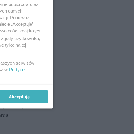
anie odbiorców oraz
owaniu na
nych danych
kacji. Ponieważ
ięcie „Akceptuję”.
ywatności znajdujący
ą zgody użytkownika,
 tylko na tej
 naszych serwisów
esz w
Polityce
 są kolejne
Akceptuję
ały odpady
arda