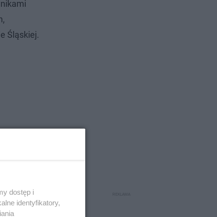
ynikami
h,
 Śląskiej.
y dostęp i
lne identyfikatory,
ej,
iania