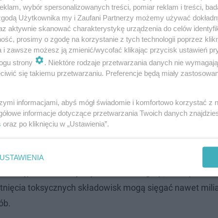
klam, wybór spersonalizowanych treści, pomiar reklam i treści, bad
a urzędnicze. Sąd zdecydował o ich tymczasowym areszt
 zgodą Użytkownika my i Zaufani Partnerzy możemy używać dokład
az aktywnie skanować charakterystykę urządzenia do celów identyfi
ść, prosimy o zgodę na korzystanie z tych technologii poprzez klikn
a i zawsze możesz ją zmienić/wycofać klikając przycisk ustawień pr
ogu strony
. Niektóre rodzaje przetwarzania danych nie wymagaj
t wniosek o tymczasowy areszt!
iwić się takiemu przetwarzaniu. Preferencje będą miały zastosowanie
wkrótce
szymi informacjami, abyś mógł świadomie i komfortowo korzystać z
gółowe informacje dotyczące przetwarzania Twoich danych znajdzi
s
oraz po kliknięciu w „Ustawienia”.
nia wątku korupcyjnego. W najbliższym czasie planowane
iązane z nielegalnym procederem.
USTAWIENIA
 Postępowanie obejmuje działalność grup, które porzuc
ątnięcia toksycznych składowisk mogą sięgać nawet mili
ób.