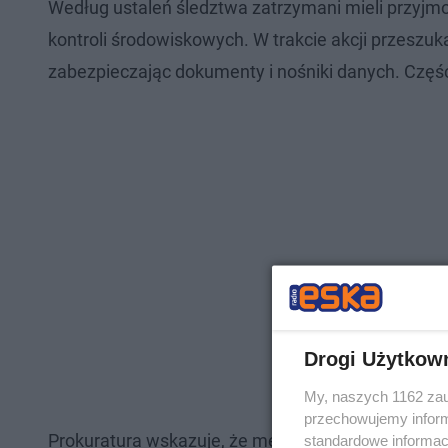
Według ustaleń śledztwa zatrzymani mieli przyj
kontroli środowiskowych. W trakcie akcji przeszu
zabezpieczając dokumenty i nośniki danych. Część
Drogi Użytkow
My, naszych 1162 zau
przechowujemy informa
Prokuratura wskazuje, że mężczyźni usłyszeli pow
standardowe informac