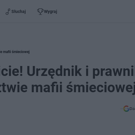
Słuchaj
Wygraj
ie mafii śmieciowej
cie! Urzędnik i prawn
twie mafii śmieciowe
Do