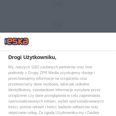
Drogi Użytkowniku,
My, naszych 1162 zaufanych partnerów oraz inne
Żaden utwór zamieszczony w serwisie nie może być powielany i
podmioty z Grupy ZPR Media uzyskujemy dostęp i
rozpowszechniany lub dalej rozpowszechniany w jakikolwiek sposób (w
tym także elektroniczny lub mechaniczny) na jakimkolwiek polu
przechowujemy informacje na urządzeniu oraz
eksploatacji w jakiejkolwiek formie, włącznie z umieszczaniem w Internecie
przetwarzamy dane osobowe, takie jak unikalne
bez pisemnej zgody właściciela praw. Jakiekolwiek użycie lub
wykorzystanie utworów w całości lub w części z naruszeniem prawa, tzn.
identyfikatory, standardowe informacje wysyłane przez
bez właściwej zgody, jest zabronione pod groźbą kary i może być ścigane
urządzenie czy dane przeglądania w celu zapewniania
prawnie.
spersonalizowanych reklam, wybór spersonalizowanych
treści, pomiar reklam i treści, badanie odbiorców oraz
ulepszanie usług. Za zgodą Użytkownika my i Zaufani