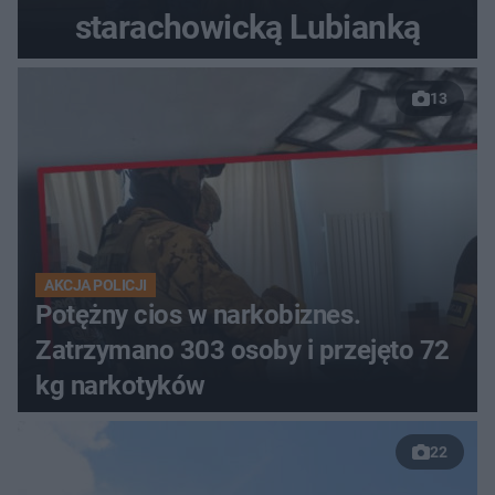
starachowicką Lubianką
13
AKCJA POLICJI
Potężny cios w narkobiznes.
Zatrzymano 303 osoby i przejęto 72
kg narkotyków
22