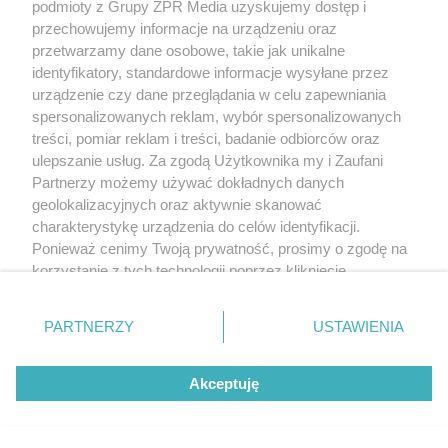
podmioty z Grupy ZPR Media uzyskujemy dostęp i
przechowujemy informacje na urządzeniu oraz
przetwarzamy dane osobowe, takie jak unikalne
identyfikatory, standardowe informacje wysyłane przez
urządzenie czy dane przeglądania w celu zapewniania
spersonalizowanych reklam, wybór spersonalizowanych
treści, pomiar reklam i treści, badanie odbiorców oraz
ulepszanie usług. Za zgodą Użytkownika my i Zaufani
RZADKIE IMIONA
Partnerzy możemy używać dokładnych danych
To imię brzmi jak nazwa
geolokalizacyjnych oraz aktywnie skanować
charakterystykę urządzenia do celów identyfikacji.
europejskiego kraju. W
Ponieważ cenimy Twoją prywatność, prosimy o zgodę na
korzystanie z tych technologii poprzez kliknięcie
Polsce nosi je zaledwie 3
„Akceptuję”. Zgoda jest dobrowolna i zawsze możesz ją
kobiety
zmienić/wycofać klikając przycisk ustawień prywatności
PARTNERZY
USTAWIENIA
znajdujący się w lewym dolnym rogu strony
. Niektóre
rodzaje przetwarzania danych nie wymagają zgody
Akceptuję
użytkownika, ale masz prawo sprzeciwić się takiemu
przetwarzaniu. Preferencje będą miały zastosowanie tylko
na tej witrynie.