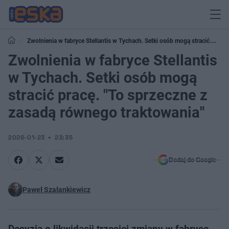
Zwolnienia w fabryce Stellantis w Tychach. Setki osób mogą stracić
pracę. "To sprzeczne z zasadą równego traktowania"
Zwolnienia w fabryce Stellantis
w Tychach. Setki osób mogą
stracić pracę. "To sprzeczne z
zasadą równego traktowania"
2026-01-23
23:35
Dodaj do Google
Paweł Szałankiewicz
Decyzja o likwidacji trzeciej zmiany w fabryce