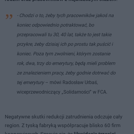
- Chodzi o to, żeby tych pracowników jakoś na
koniec odpowiednio potraktować, bo
przepracowali tu 30, 40 lat, także to jest takie
przykre, żeby dzisiaj ich po prostu tak puścić i
koniec. Poza tym zwolnieni, którym zostanie
rok, dwa, trzy do emerytury, będą mieli problem
ze znalezieniem pracy, żeby godnie dotrwać do
tej emerytury
– mówi Radosław Urbaś,
wiceprzewodniczący „Solidarności” w FCA.
Negatywne skutki redukcji zatrudnienia odczuje cały
region. Z tyską fabryką współpracuje blisko 60 firm
kooperujących. Szacuje się, że
likwidacja trzeciej