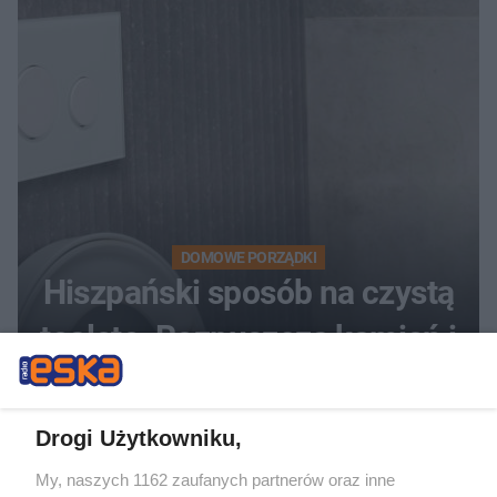
DOMOWE PORZĄDKI
Hiszpański sposób na czystą
toaletę. Rozpuszcza kamień i
osady przez noc
Drogi Użytkowniku,
My, naszych 1162 zaufanych partnerów oraz inne