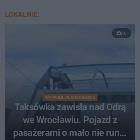
LOKALNIE:
10
WYPADEK WE WROCŁAWIU
Taksówka zawisła nad Odrą
we Wrocławiu. Pojazd z
pasażerami o mało nie runął