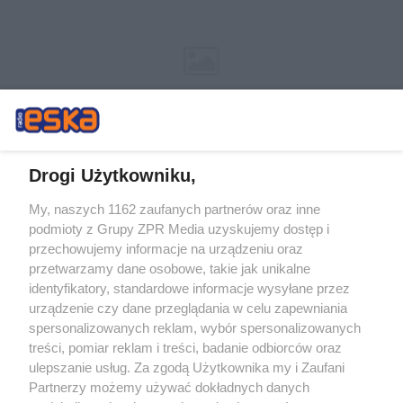
Drogi Użytkowniku,
My, naszych 1162 zaufanych partnerów oraz inne
Żaden utwór zamieszczony w serwisie nie może być powielany i
podmioty z Grupy ZPR Media uzyskujemy dostęp i
rozpowszechniany lub dalej rozpowszechniany w jakikolwiek sposób (w
tym także elektroniczny lub mechaniczny) na jakimkolwiek polu
przechowujemy informacje na urządzeniu oraz
eksploatacji w jakiejkolwiek formie, włącznie z umieszczaniem w Internecie
przetwarzamy dane osobowe, takie jak unikalne
bez pisemnej zgody właściciela praw. Jakiekolwiek użycie lub
wykorzystanie utworów w całości lub w części z naruszeniem prawa, tzn.
identyfikatory, standardowe informacje wysyłane przez
bez właściwej zgody, jest zabronione pod groźbą kary i może być ścigane
urządzenie czy dane przeglądania w celu zapewniania
prawnie.
spersonalizowanych reklam, wybór spersonalizowanych
treści, pomiar reklam i treści, badanie odbiorców oraz
ulepszanie usług. Za zgodą Użytkownika my i Zaufani
Partnerzy możemy używać dokładnych danych