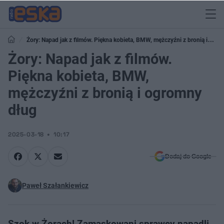
Żory: Napad jak z filmów. Piękna kobieta, BMW, mężczyźni z bronią i
ogromny dług
Żory: Napad jak z filmów.
Piękna kobieta, BMW,
mężczyźni z bronią i ogromny
dług
2025-03-18
10:17
Dodaj do Google
Paweł Szałankiewicz
Szok w Żorach! Zamaskowani sprawcy napadli