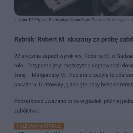
Autor: PSP Rybnik, Przemysław Gluma/Super Express/ Materiały praso
Rybnik: Robert M. skazany za próbę zab
22 stycznia zapadł wyrok ws. Roberta M. w Sądzi
roku. Przypomnijmy: mężczyzna doprowadził do wy
żonę – Małgorzatę M.. Kobieta przeżyła to zdarz
pasażera. Uratowały ją zapięte pasy bezpieczeńs
Początkowo uważano to za wypadek, później jedna
zabójstwa.
POLECANY ARTYKUŁ: