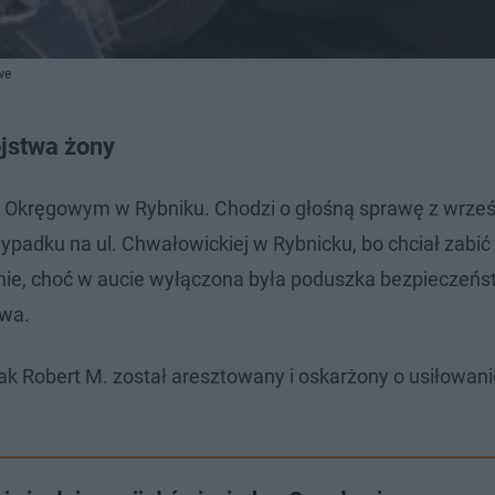
we
ójstwa żony
e Okręgowym w Rybniku. Chodzi o głośną sprawę z wrze
padku na ul. Chwałowickiej w Rybnicku, bo chciał zabić
enie, choć w aucie wyłączona była poduszka bezpieczeńs
twa.
k Robert M. został aresztowany i oskarżony o usiłowani