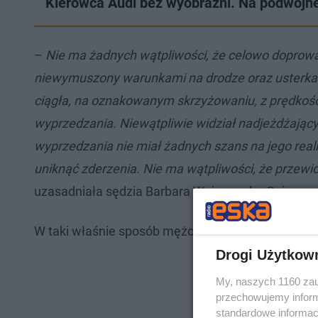
Kierowca Audi bez wyobraźni. Na podwójnej
–
Nie ma żadnych wątpliwości, że celowo doprowa
niewymuszony warunkami na drodze oraz usterkam
ciągła, na oznakowanym skrzyżowaniu, z prędkoś
wyprzedzania. Niewątpliwie widział nadjeżdżają
wyprzedzania nie miał żadnych szans na jego reali
uniknąć zderzenia. Nie ma wątpliwości, że przewid
uzasadniała sędzia Barbara Wajerowska-Oniszczu
W taki właśnie sposób mężczyzna chciał zemścić s
Drogi Użytkow
My, naszych 1160 zau
przechowujemy informa
standardowe informac