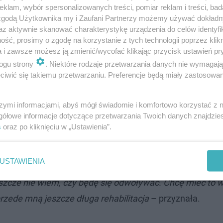
klam, wybór spersonalizowanych treści, pomiar reklam i treści, bad
 zgodą Użytkownika my i Zaufani Partnerzy możemy używać dokład
az aktywnie skanować charakterystykę urządzenia do celów identyfi
ść, prosimy o zgodę na korzystanie z tych technologii poprzez klikn
a i zawsze możesz ją zmienić/wycofać klikając przycisk ustawień pr
ogu strony
. Niektóre rodzaje przetwarzania danych nie wymagaj
iwić się takiemu przetwarzaniu. Preferencje będą miały zastosowanie
szymi informacjami, abyś mógł świadomie i komfortowo korzystać z
gółowe informacje dotyczące przetwarzania Twoich danych znajdzi
też zapłacić kobiecie 50 tys. zł w ramach zadośćuczynie
s
oraz po kliknięciu w „Ustawienia”.
ch na okres trzech lat. Z werdyktu nie była do końca 
USTAWIENIA
eszcze nie wiem, czy będę się odwoływać. Chcę mieć to 
 przede mną jeszcze długa rehabilitacja
– przyznała.