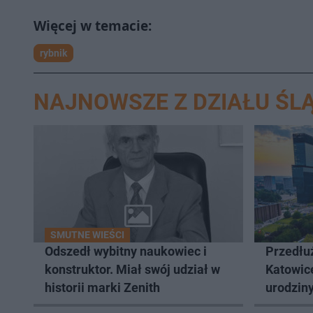
rybnik
NAJNOWSZE Z DZIAŁU ŚLĄ
SMUTNE WIEŚCI
Odszedł wybitny naukowiec i
Przedłuż
konstruktor. Miał swój udział w
Katowic
historii marki Zenith
urodziny