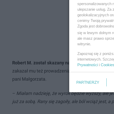
spersonalizowanych re
ulepszanie usług. Za
geolokalizacyjnych or
cenimy Twoją prywatno
Zgoda jest dobrowoln
się w lewym dolnym r
ale masz prawo sprzec
witrynie.
Zapoznaj się z poniż
internetowych. Szcze
Robert M. został skazany na 12 lat więzienia
. Ma 
Prywatności
i
Cookie
zakazał mu też prowadzenia pojazdów mechaniczny
pani Małgorzata.
PARTNERZY
–
Miałam nadzieję, że wyrok będzie wyższy, ale j
już za sobą. Rany się zagoiły, ale ból wciąż jest, a