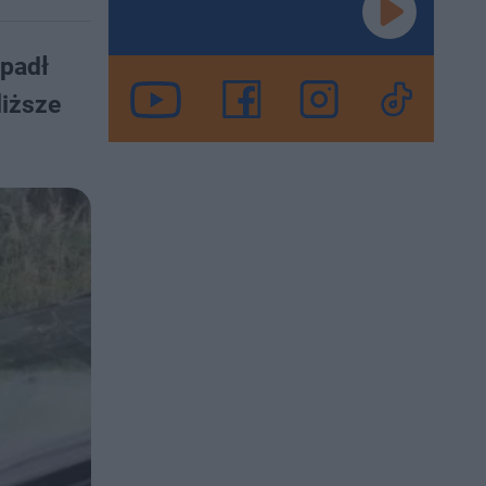
apadł
liższe