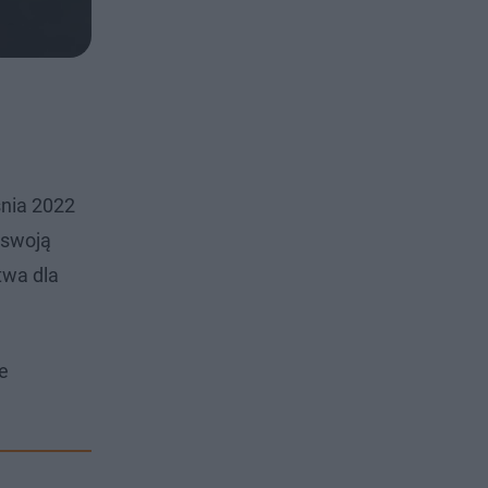
śnia 2022
 swoją
twa dla
e