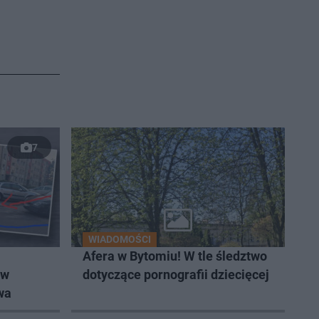
7
WIADOMOŚCI
Afera w Bytomiu! W tle śledztwo
 w
dotyczące pornografii dziecięcej
wa