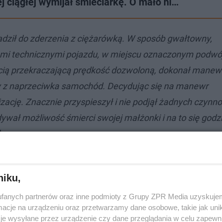
 ciągłej wymijał śmieciarkę. O mało ni…
dził do zderzenia z ciężarówką. W sposób gwałtowny,
i technicznymi pojazdu, w miejscu oznaczonym podwójn
cią przekraczającą prędkość dozwoloną, dokonał manew
cy z naprzeciwka samochód. Decydując się na manewr
zację. Znacznie przyspieszył i nie podjął żadnych czynno
ywał możliwość śmierci swojej małżonki i na to się godzi
k.
ię na żonie, bo ta wytoczyła mu sprawę o znęcanie się.
niku,
fanych partnerów oraz inne podmioty z Grupy ZPR Media uzyskujem
cje na urządzeniu oraz przetwarzamy dane osobowe, takie jak unika
je wysyłane przez urządzenie czy dane przeglądania w celu zapewn