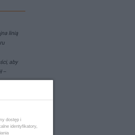
a linią
ru
ści, aby
ł
–
y dostęp i
lne identyfikatory,
iania