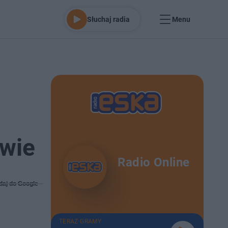
Słuchaj radia
Menu
awie
Radio Online
daj do Google
TERAZ GRAMY