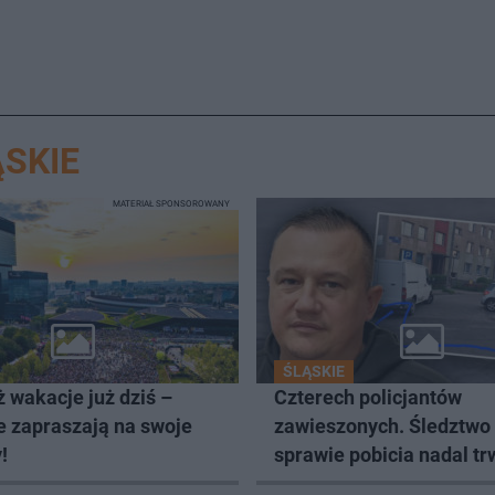
SKIE
MATERIAŁ SPONSOROWANY
ŚLĄSKIE
 wakacje już dziś –
Czterech policjantów
e zapraszają na swoje
zawieszonych. Śledztwo
!
sprawie pobicia nadal tr