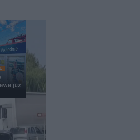
E
e
awa już