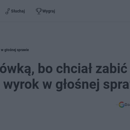
Słuchaj
Wygraj
k w głośnej sprawie
rówką, bo chciał zabić
 wyrok w głośnej spr
Do