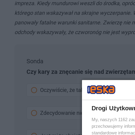
impreza. Kiedy mundurowi weszli do środka, opróc
którego stan wskazywał na skrajne wyczerpanie. 
panowały fatalne warunki sanitarne. Zwierzę nie 
odchody wskazywały, że czworonóg nie jest wypr
Sonda
Czy kary za znęcanie się nad zwierzęta
Oczywiście, że tak
Drogi Użytkow
Zdecydowanie nie
My, naszych 1162 zau
przechowujemy informa
standardowe informac