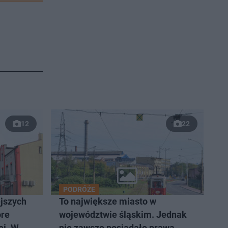
12
22
PODRÓŻE
ejszych
To największe miasto w
óre
województwie śląskim. Jednak
ei. W
nie zawsze posiadało prawa