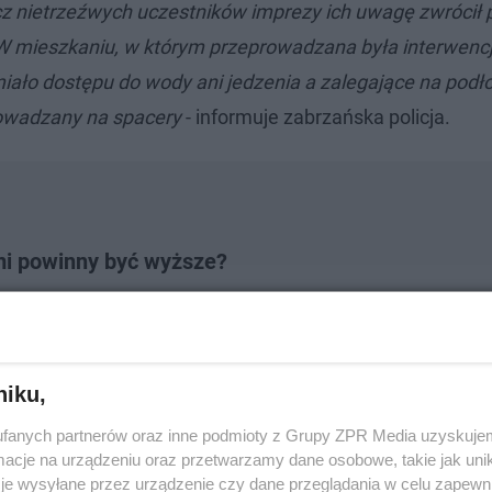
z nietrzeźwych uczestników imprezy ich uwagę zwrócił p
W mieszkaniu, w którym przeprowadzana była interwencj
miało dostępu do wody ani jedzenia a zalegające na podł
owadzany na spacery
- informuje zabrzańska policja.
mi powinny być wyższe?
niku,
fanych partnerów oraz inne podmioty z Grupy ZPR Media uzyskujem
cje na urządzeniu oraz przetwarzamy dane osobowe, takie jak unika
je wysyłane przez urządzenie czy dane przeglądania w celu zapewn