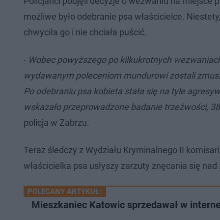
Policjanci podjęli decyzje o wezwaniu na miejsce
możliwe było odebranie psa właścicielce. Niestety,
chwyciła go i nie chciała puścić.
-
Wobec powyższego po kilkukrotnych wezwaniach
wydawanym poleceniom mundurowi zostali zmusze
Po odebraniu psa kobieta stała się na tyle agresy
wskazało przeprowadzone badanie trzeźwości, 38-l
policja w Zabrzu.
Teraz śledczy z Wydziału Kryminalnego II komisari
właścicielka psa usłyszy zarzuty znęcania się nad z
POLECANY ARTYKUŁ:
Mieszkaniec Katowic sprzedawał w interne