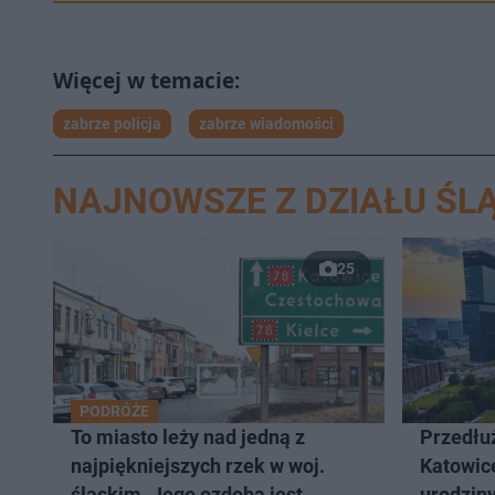
zabrze policja
zabrze wiadomości
NAJNOWSZE Z DZIAŁU ŚLĄ
25
PODRÓŻE
To miasto leży nad jedną z
Przedłuż
najpiękniejszych rzek w woj.
Katowic
śląskim. Jego ozdobą jest
urodziny