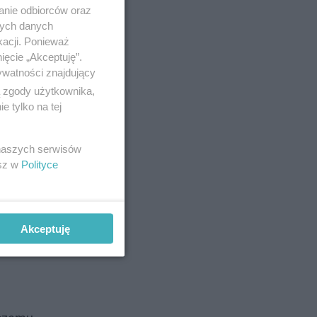
anie odbiorców oraz
nych danych
kacji. Ponieważ
ięcie „Akceptuję”.
ywatności znajdujący
ą zgody użytkownika,
 tylko na tej
 naszych serwisów
esz w
Polityce
Akceptuję