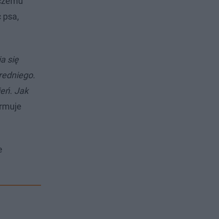
 czemu
 psa,
a się
redniego.
ień. Jak
ormuje
e