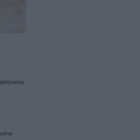
zakłócenia
łośna