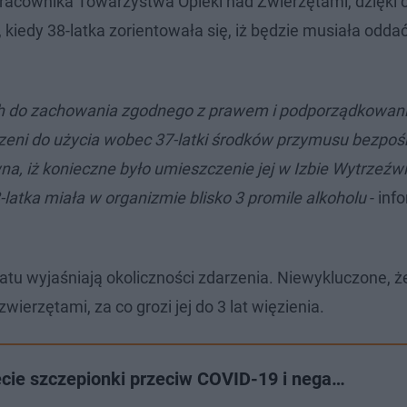
 pracownika Towarzystwa Opieki nad Zwierzętami, dzięki
 kiedy 38-latka zorientowała się, iż będzie musiała oddać
 do zachowania zgodnego z prawem i podporządkowani
ni do użycia wobec 37-latki środków przymusu bezpoś
wna, iż konieczne było umieszczenie jej w Izbie Wytrzeźw
atka miała w organizmie blisko 3 promile alkoholu
- inf
atu wyjaśniają okoliczności zdarzenia. Niewykluczone, ż
wierzętami, za co grozi jej do 3 lat więzienia.
cie szczepionki przeciw COVID-19 i nega…