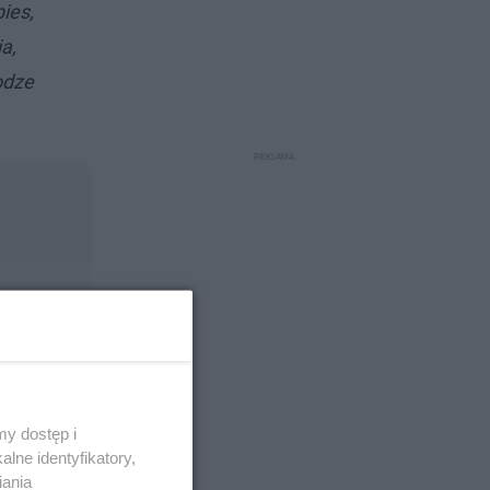
ies,
a,
odze
y dostęp i
lne identyfikatory,
iania