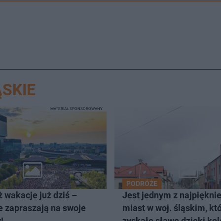
SKIE
MATERIAŁ SPONSOROWANY
PODRÓŻE
 wakacje już dziś –
Jest jednym z najpiękni
e zapraszają na swoje
miast w woj. śląskim, kt
!
zyskało sławę dzięki kol