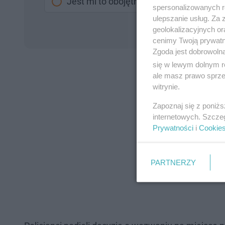
Jest mi to obojętne
spersonalizowanych re
ulepszanie usług. Za
geolokalizacyjnych or
cenimy Twoją prywatno
Zgoda jest dobrowoln
się w lewym dolnym r
ale masz prawo sprzec
witrynie.
Zapoznaj się z poniż
internetowych. Szcze
Prywatności
i
Cookie
PARTNERZY