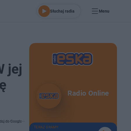
Słuchaj radia
Menu
 jej
zę
Radio Online
daj do Google
TERAZ GRAMY