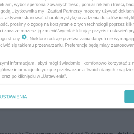
klam, wybór spersonalizowanych treści, pomiar reklam i treści, bad
 zgodą Użytkownika my i Zaufani Partnerzy możemy używać dokład
az aktywnie skanować charakterystykę urządzenia do celów identyfi
ść, prosimy o zgodę na korzystanie z tych technologii poprzez klikn
a i zawsze możesz ją zmienić/wycofać klikając przycisk ustawień pr
ogu strony
. Niektóre rodzaje przetwarzania danych nie wymagaj
iwić się takiemu przetwarzaniu. Preferencje będą miały zastosowanie
szymi informacjami, abyś mógł świadomie i komfortowo korzystać z
gółowe informacje dotyczące przetwarzania Twoich danych znajdzi
s
oraz po kliknięciu w „Ustawienia”.
USTAWIENIA