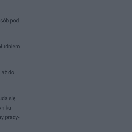
osób pod
południem
 aż do
uda się
yniku
my pracy-