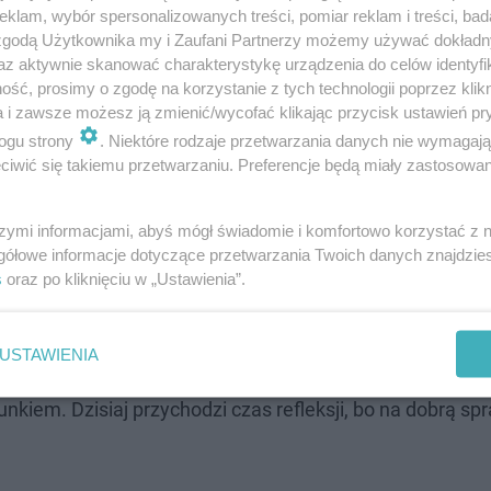
klam, wybór spersonalizowanych treści, pomiar reklam i treści, bad
 zgodą Użytkownika my i Zaufani Partnerzy możemy używać dokład
az aktywnie skanować charakterystykę urządzenia do celów identyfi
ść, prosimy o zgodę na korzystanie z tych technologii poprzez klikn
a i zawsze możesz ją zmienić/wycofać klikając przycisk ustawień pr
ogu strony
. Niektóre rodzaje przetwarzania danych nie wymagaj
nie gazociągu. Do wybuchu doszło w środę wieczorem. W
iwić się takiemu przetwarzaniu. Preferencje będą miały zastosowanie
dzieci. To Jedna z większych katastrof budowlanych woj
szymi informacjami, abyś mógł świadomie i komfortowo korzystać z
gółowe informacje dotyczące przetwarzania Twoich danych znajdzi
yrku, aby uszanowali pamięć ofiar i wstrzymali się z
s
oraz po kliknięciu w „Ustawienia”.
do godziny 24- zaapelował Antoni Byrdy, burmistrz Szczy
USTAWIENIA
unkiem. Dzisiaj przychodzi czas refleksji, bo na dobrą sp