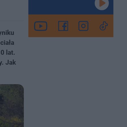
yniku
ciała
0 lat.
y. Jak