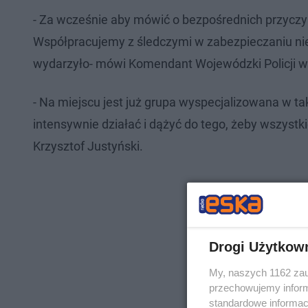
- Za wcześnie aby mówić o bezpośrednich przyczyna
Współpracujemy z śledczymi w zabezpieczaniu nie
wydarzyło- mówi Komendant Wojewódzki Policji w 
- Na miejscu jest już grupa wyspecjalizowana w t
intensywnie działać i dążyć do tego, żeby wszystk
Krzysztof Justyński.
Drogi Użytkow
My, naszych 1162 zau
przechowujemy informa
standardowe informac