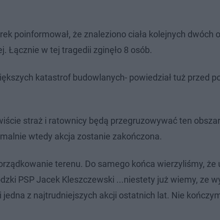
rek poinformował, że znaleziono ciała kolejnych dwóch 
 Łącznie w tej tragedii zginęło 8 osób.
 większych katastrof budowlanych- powiedział tuż przed 
ywiście straż i ratownicy będą przegruzowywać ten obszar
Formalnie wtedy akcja zostanie zakończona.
porządkowanie terenu. Do samego końca wierzyliśmy, że 
zki PSP Jacek Kleszczewski ...niestety już wiemy, ze w
 jedna z najtrudniejszych akcji ostatnich lat. Nie kończy