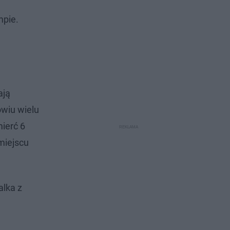
mpie.
ają
owiu wielu
mierć 6
 miejscu
alka z