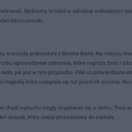
enetrować. Będziemy to robić w odrobinę wolniejszym te
 mówi Kleszczewski.
u wszczęła prokuratura z Bielska-Białej. Na miejscu trw
runku sprowadzenie zdarzenia, które zagraża życiu i zdr
osób, jak jest w tym przypadku. Póki co potwierdzono ś
ięci tragedią która rozegrała się tuż przed ich oczyma. Na
 w chwili wybuchu mogły znajdować się w domu. Trwa w
n strażak, który został przewieziony do szpitala.