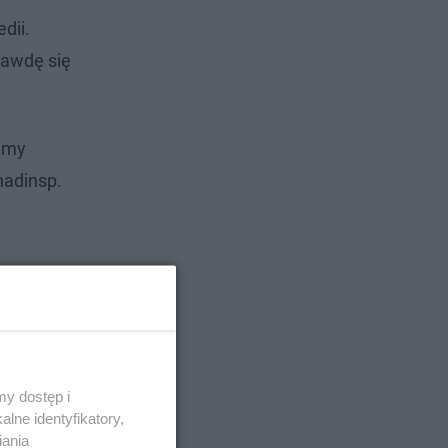
dii.
rawdę się
iemy
nadinsp.
y dostęp i
lne identyfikatory,
iania