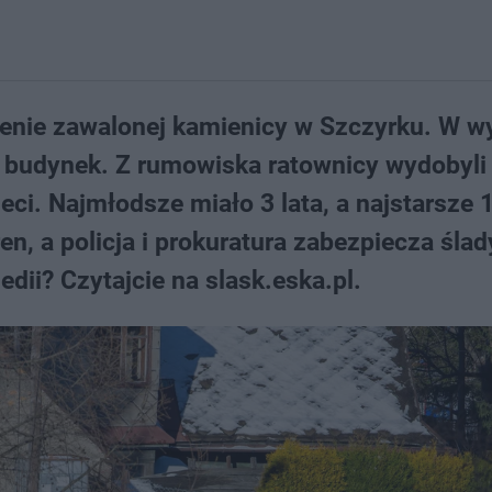
erenie zawalonej kamienicy w Szczyrku. W w
y budynek. Z rumowiska ratownicy wydobyli 
i. Najmłodsze miało 3 lata, a najstarsze 1
n, a policja i prokuratura zabezpiecza ślad
edii? Czytajcie na slask.eska.pl.