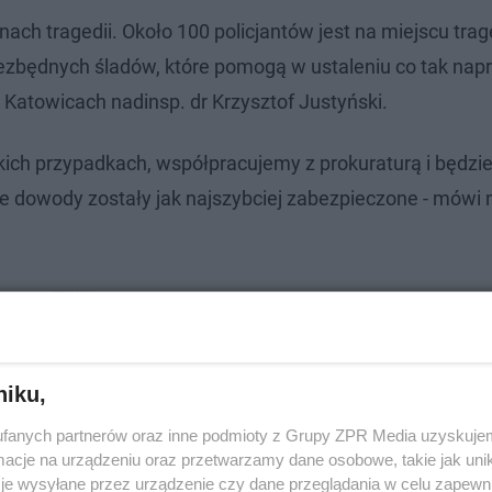
ch tragedii. Około 100 policjantów jest na miejscu trage
zbędnych śladów, które pomogą w ustaleniu co tak nap
Katowicach nadinsp. dr Krzysztof Justyński.
akich przypadkach, współpracujemy z prokuraturą i będz
ie dowody zostały jak najszybciej zabezpieczone - mówi 
niku,
fanych partnerów oraz inne podmioty z Grupy ZPR Media uzyskujem
cje na urządzeniu oraz przetwarzamy dane osobowe, takie jak unika
je wysyłane przez urządzenie czy dane przeglądania w celu zapewn