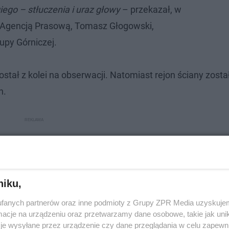
giego – stłuczenia i uraz głowy
– przekazał, w
 Agencją Prasową, Tomasz Głogowski,
rupy Górniczej.
stał z kolei na obserwacji. Natomiast rejon ściany zosta
n.
niku,
fanych partnerów oraz inne podmioty z Grupy ZPR Media uzyskujem
cje na urządzeniu oraz przetwarzamy dane osobowe, takie jak unika
je wysyłane przez urządzenie czy dane przeglądania w celu zapewn