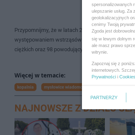
spersonalizowanych re
ulepszanie usług. Za
geolokalizacyjnych or
cenimy Twoją prywatno
Przypomnijmy, że w latach 2018-22 w polskim gór
Zgoda jest dobrowoln
się w lewym dolnym r
występowaniem wstrząsów górotworu. W wyniku t
ale masz prawo sprzec
ciężkich oraz 98 powodujących czasową niezdolno
witrynie.
Zapoznaj się z poniż
internetowych. Szcze
Prywatności
i
Cookie
kopalnia
mysłowice wiadomości
PARTNERZY
NAJNOWSZE Z DZIAŁU ŚLĄ