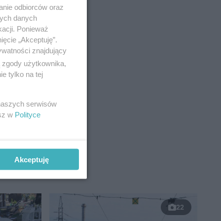
anie odbiorców oraz
nych danych
kacji. Ponieważ
ięcie „Akceptuję”.
h z
ywatności znajdujący
ą zgody użytkownika,
wypadków
 tylko na tej
 naszych serwisów
esz w
Polityce
Akceptuję
22