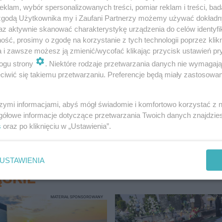
klam, wybór spersonalizowanych treści, pomiar reklam i treści, bad
 zgodą Użytkownika my i Zaufani Partnerzy możemy używać dokład
az aktywnie skanować charakterystykę urządzenia do celów identyfi
ść, prosimy o zgodę na korzystanie z tych technologii poprzez klikn
nictwie podziemnym miało miejsce 19 tąpnięć związanyc
a i zawsze możesz ją zmienić/wycofać klikając przycisk ustawień pr
ogu strony
. Niektóre rodzaje przetwarzania danych nie wymagaj
ych zdarzeń doszło do 23 wypadków śmiertelnych, 3 
iwić się takiemu przetwarzaniu. Preferencje będą miały zastosowanie
ść do pracy.
szymi informacjami, abyś mógł świadomie i komfortowo korzystać z
gółowe informacje dotyczące przetwarzania Twoich danych znajdzi
s
oraz po kliknięciu w „Ustawienia”.
USTAWIENIA
SKIE
MATERIAŁ SPONSOROWANY