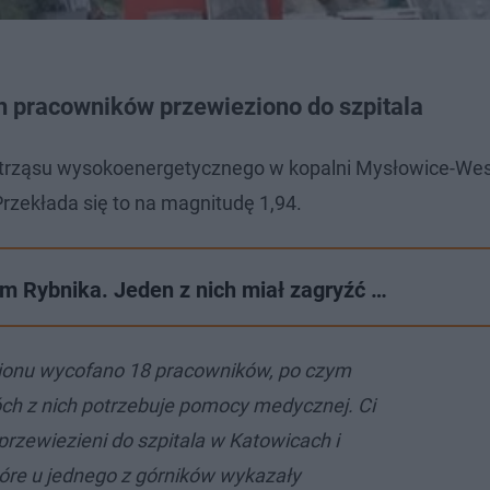
 pracowników przewieziono do szpitala
wstrząsu wysokoenergetycznego w kopalni Mysłowice-We
Przekłada się to na magnitudę 1,94.
um Rybnika. Jeden z nich miał zagryźć …
ejonu wycofano 18 pracowników, po czym
óch z nich potrzebuje pomocy medycznej. Ci
przewiezieni do szpitala w Katowicach i
tóre u jednego z górników wykazały