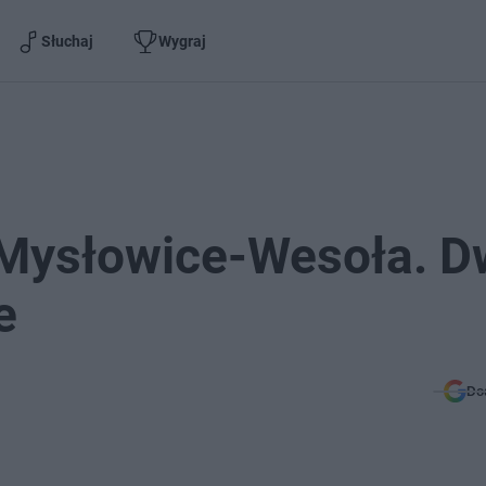
Słuchaj
Wygraj
 Mysłowice-Wesoła. D
e
Do