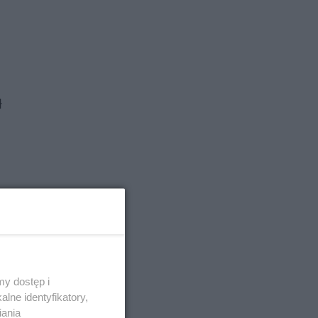
ł
y dostęp i
lne identyfikatory,
iania