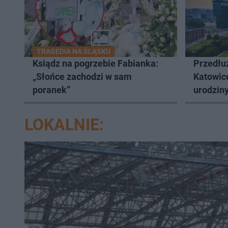
TRAGEDIA NA ŚLĄSKU
Ksiądz na pogrzebie Fabianka:
Przedłuż
„Słońce zachodzi w sam
Katowic
poranek”
urodziny
LOKALNIE: