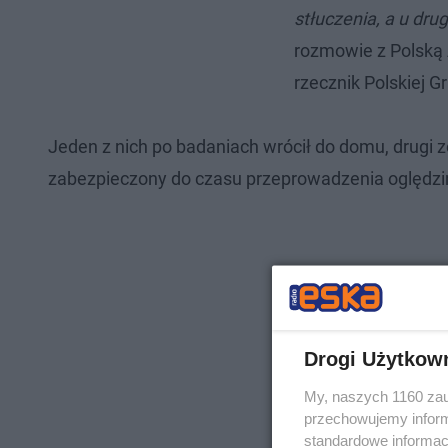
stłuczenia, a u dru
rozmowie z Polską
rzecznik Polskiej G
Jeden z nich po badaniach wrócił do domu, drugi zo
zabezpieczony do czasu przeprowadzenia oględzi
Drogi Użytkow
My, naszych 1160 zau
przechowujemy informa
standardowe informac