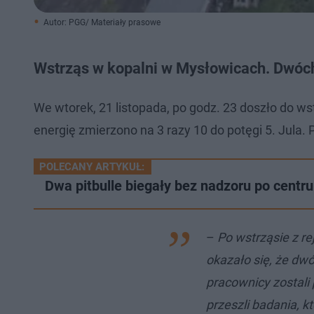
Autor: PGG/ Materiały prasowe
Wstrząs w kopalni w Mysłowicach. Dwóch
We wtorek, 21 listopada, po godz. 23 doszło do 
energię zmierzono na 3 razy 10 do potęgi 5. Jula. 
POLECANY ARTYKUŁ:
Dwa pitbulle biegały bez nadzoru po centr
–
Po wstrząsie z r
okazało się, że dw
pracownicy zostali 
przeszli badania, k