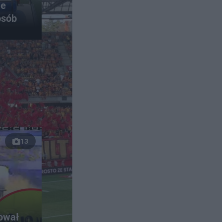
ie
osób
13
rował