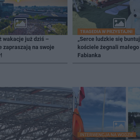
TRAGEDIA W PRZYSTAJNI
 wakacje już dziś –
„Serce ludzkie się buntu
e zapraszają na swoje
kościele żegnali małego
!
Fabianka
INTERWENCJA NA WODZIE