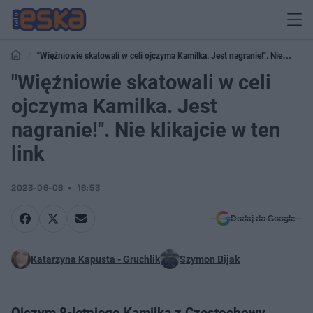
"Więźniowie skatowali w celi ojczyma Kamilka. Jest nagranie!". Nie
klikajcie w ten link
"Więźniowie skatowali w celi
ojczyma Kamilka. Jest
nagranie!". Nie klikajcie w ten
link
2023-06-06
16:53
Dodaj do Google
Katarzyna Kapusta - Gruchlik
Szymon Bijak
Ojczym 8-letniego Kamilka z Częstochowy