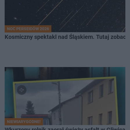
NOC PERSEIDÓW 2026
Kosmiczny spektakl nad Śląskiem. Tutaj zobaczy
NIEWIARYGODNE!
Wkurzony rolnik zaorał świeży asfalt w Gliwicac