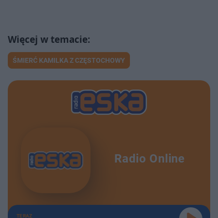
ŚMIERĆ KAMILKA Z CZĘSTOCHOWY
Radio Online
TERAZ