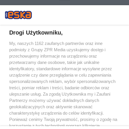
Drogi Użytkowniku,
My, naszych 1162 zaufanych partnerów oraz inne
Żaden utwór zamieszczony w serwisie nie może być powielany i
podmioty z Grupy ZPR Media uzyskujemy dostęp i
rozpowszechniany lub dalej rozpowszechniany w jakikolwiek sposób (w
tym także elektroniczny lub mechaniczny) na jakimkolwiek polu
przechowujemy informacje na urządzeniu oraz
eksploatacji w jakiejkolwiek formie, włącznie z umieszczaniem w Internecie
przetwarzamy dane osobowe, takie jak unikalne
bez pisemnej zgody właściciela praw. Jakiekolwiek użycie lub
identyfikatory, standardowe informacje wysyłane przez
wykorzystanie utworów w całości lub w części z naruszeniem prawa, tzn.
bez właściwej zgody, jest zabronione pod groźbą kary i może być ścigane
urządzenie czy dane przeglądania w celu zapewniania
prawnie.
spersonalizowanych reklam, wybór spersonalizowanych
treści, pomiar reklam i treści, badanie odbiorców oraz
ulepszanie usług. Za zgodą Użytkownika my i Zaufani
Partnerzy możemy używać dokładnych danych
geolokalizacyjnych oraz aktywnie skanować
charakterystykę urządzenia do celów identyfikacji.
Ponieważ cenimy Twoją prywatność, prosimy o zgodę na
O nas
korzystanie z tych technologii poprzez kliknięcie