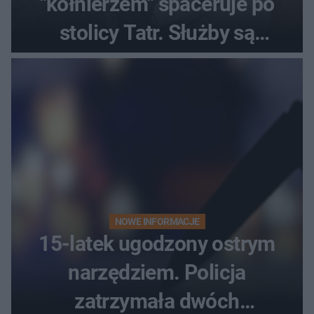
"kołnierzem" spaceruje po
stolicy Tatr. Służby są
bezradne
NOWE INFORMACJE
15-latek ugodzony ostrym
narzędziem. Policja
zatrzymała dwóch