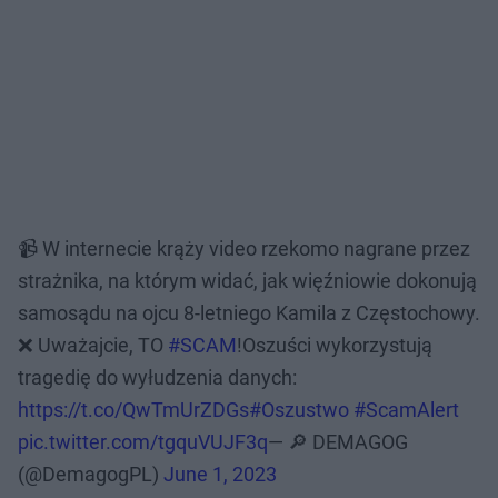
📹 W internecie krąży video rzekomo nagrane przez
strażnika, na którym widać, jak więźniowie dokonują
samosądu na ojcu 8-letniego Kamila z Częstochowy.
❌ Uważajcie, TO
#SCAM
!Oszuści wykorzystują
tragedię do wyłudzenia danych:
https://t.co/QwTmUrZDGs
#Oszustwo
#ScamAlert
pic.twitter.com/tgquVUJF3q
— 🔎 DEMAGOG
(@DemagogPL)
June 1, 2023