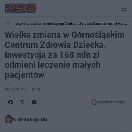
Wielka zmiana w Górnośląskim Centrum Zdrowia Dziecka. Inwestycja za
168 mln zł odmieni leczenie małych pacjentów
Wielka zmiana w Górnośląskim
Centrum Zdrowia Dziecka.
Inwestycja za 168 mln zł
odmieni leczenie małych
pacjentów
2025-09-16
11:14
Dodaj do Google
Wioletta Baborska