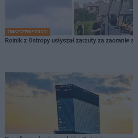
ZNISZCZENIE DROGI
Rolnik z Ostropy usłyszał zarzuty za zaoranie as