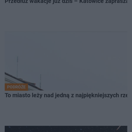
Przedłuż wakacje już dziś – Katowice zapraszaj
PODRÓŻE
To miasto leży nad jedną z najpiękniejszych rze