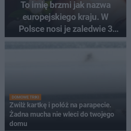
To imię brzmi jak nazwa
europejskiego kraju. W
Polsce nosi je zaledwie 3
kobiety
DOMOWE TRIKI
Zwilż kartkę i połóż na parapecie.
Żadna mucha nie wleci do twojego
domu