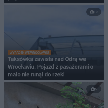
10
WYPADEK WE WROCŁAWIU
Taksówka zawisła nad Odrą we
Wrocławiu. Pojazd z pasażerami o
mało nie runął do rzeki
6