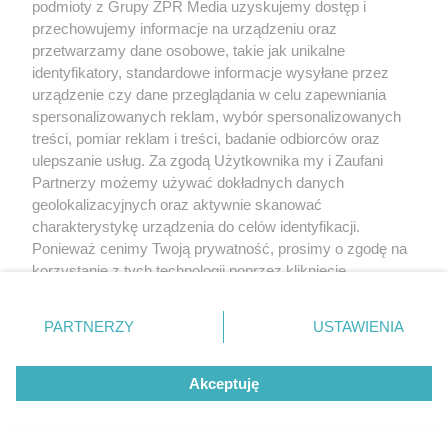
podmioty z Grupy ZPR Media uzyskujemy dostęp i
przechowujemy informacje na urządzeniu oraz
przetwarzamy dane osobowe, takie jak unikalne
identyfikatory, standardowe informacje wysyłane przez
urządzenie czy dane przeglądania w celu zapewniania
ZAKUPY
spersonalizowanych reklam, wybór spersonalizowanych
Jesień w Pepco! Stylowe kubki i
treści, pomiar reklam i treści, badanie odbiorców oraz
ulepszanie usług. Za zgodą Użytkownika my i Zaufani
dodatki w świetnych cenach
Partnerzy możemy używać dokładnych danych
geolokalizacyjnych oraz aktywnie skanować
ZOBACZ WIĘCEJ
charakterystykę urządzenia do celów identyfikacji.
Ponieważ cenimy Twoją prywatność, prosimy o zgodę na
korzystanie z tych technologii poprzez kliknięcie
„Akceptuję”. Zgoda jest dobrowolna i zawsze możesz ją
zmienić/wycofać klikając przycisk ustawień prywatności
PARTNERZY
USTAWIENIA
znajdujący się w lewym dolnym rogu strony
. Niektóre
rodzaje przetwarzania danych nie wymagają zgody
Akceptuję
użytkownika, ale masz prawo sprzeciwić się takiemu
przetwarzaniu. Preferencje będą miały zastosowanie tylko
na tej witrynie.