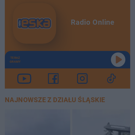
Radio Online
TERAZ
GRAMY
NAJNOWSZE Z DZIAŁU ŚLĄSKIE