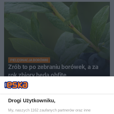
PIELĘGNACJA BORÓWKI
Zrób to po zebraniu borówek, a za
rok zbiory będą obfite
Drogi Użytkowniku,
My, naszych 1162 zaufanych partnerów oraz inne