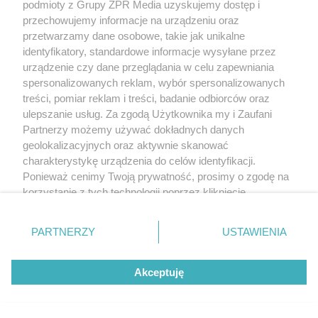
podmioty z Grupy ZPR Media uzyskujemy dostęp i
78
przechowujemy informacje na urządzeniu oraz
przetwarzamy dane osobowe, takie jak unikalne
identyfikatory, standardowe informacje wysyłane przez
urządzenie czy dane przeglądania w celu zapewniania
spersonalizowanych reklam, wybór spersonalizowanych
treści, pomiar reklam i treści, badanie odbiorców oraz
ulepszanie usług. Za zgodą Użytkownika my i Zaufani
Partnerzy możemy używać dokładnych danych
geolokalizacyjnych oraz aktywnie skanować
WTA W TORONTO
charakterystykę urządzenia do celów identyfikacji.
Marta Kostiuk zachwyca nie
Ponieważ cenimy Twoją prywatność, prosimy o zgodę na
korzystanie z tych technologii poprzez kliknięcie
tylko na korcie. Odważne
„Akceptuję”. Zgoda jest dobrowolna i zawsze możesz ją
zmienić/wycofać klikając przycisk ustawień prywatności
PARTNERZY
USTAWIENIA
zdjęcia z Ibizy robią wrażenie
znajdujący się w lewym dolnym rogu strony
. Niektóre
rodzaje przetwarzania danych nie wymagają zgody
Akceptuję
użytkownika, ale masz prawo sprzeciwić się takiemu
przetwarzaniu. Preferencje będą miały zastosowanie tylko
na tej witrynie.