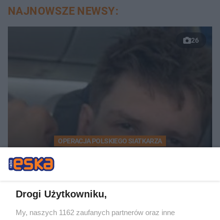
NAJNOWSZE NEWSY:
26
OPERACJA POLSKIEGO SIATKARZA
Jakub Kochanowski po
operacji. Siatkarz pokazał
zdjęcia prosto ze szpitala
Drogi Użytkowniku,
My, naszych 1162 zaufanych partnerów oraz inne