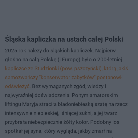
Śląska kapliczka na ustach całej Polski
2025 rok należy do śląskich kapliczek. Najpierw
głośno na całą Polskę (i Europę) było o 200-letniej
kapliczce ze Studzionki (pow. pszczyński), którą jakiś
samozwańczy "konserwator zabytków" postanowił
odświeżyć.
Bez wymaganych zgód, wiedzy i
najwyraźniej doświadczenia. Po tym amatorskim
liftingu Maryja straciła bladoniebieską szatę na rzecz
intensywnie niebieskiej, lśniącej sukni, a jej twarz
przybrała niebezpiecznie żółty kolor. Podobny los
spotkał jej syna, który wygląda, jakby zmarł na