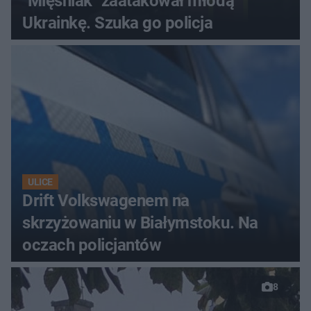
"Mięśniak" zaatakował młodą
Ukrainkę. Szuka go policja
ULICE
Drift Volkswagenem na
skrzyżowaniu w Białymstoku. Na
oczach policjantów
8