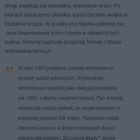
drogi znajdują się niewielkie, drewniane drzwi. Po
bokach zobaczymy okienka, a pod dachem wnęka w
kształcie krzyża. W środku stoi figurka patrona, św.
Jana Nepomucena, który trzyma w rękach krzyż i
palmę. Historię kapliczki przybliża Tomek z bloga
wartezobaczenia.pl:
W roku 1997 poddana została remontowi w
ramach szkód górniczych. W protokole
remontowym podano jako datę jej powstania
rok 1892. Lokalny pasjonat historii, Pan Andrzej
Adamczyk uważa jednak, że mogła powstać w
pierwszej połowie XIX wieku. Pierwotnie miała
stać przy dworze, w którym mieszkali dawni
właściciele kopalni „Szczęście Beaty”. Swoje