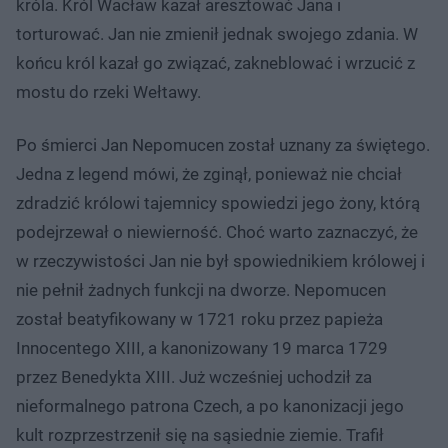
króla. Król Wacław kazał aresztować Jana i
torturować. Jan nie zmienił jednak swojego zdania. W
końcu król kazał go związać, zakneblować i wrzucić z
mostu do rzeki Wełtawy.
Po śmierci Jan Nepomucen został uznany za świętego.
Jedna z legend mówi, że zginął, ponieważ nie chciał
zdradzić królowi tajemnicy spowiedzi jego żony, którą
podejrzewał o niewierność. Choć warto zaznaczyć, że
w rzeczywistości Jan nie był spowiednikiem królowej i
nie pełnił żadnych funkcji na dworze. Nepomucen
został beatyfikowany w 1721 roku przez papieża
Innocentego XIII, a kanonizowany 19 marca 1729
przez Benedykta XIII. Już wcześniej uchodził za
nieformalnego patrona Czech, a po kanonizacji jego
kult rozprzestrzenił się na sąsiednie ziemie. Trafił