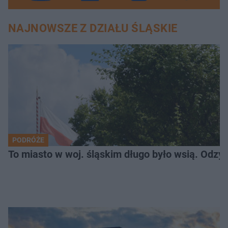
NAJNOWSZE Z DZIAŁU ŚLĄSKIE
PODRÓŻE
To miasto w woj. śląskim długo było wsią. Odzy