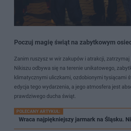
Poczuj magię świąt na zabytkowym osie
Zanim ruszysz w wir zakupów i atrakcji, zatrzymaj
Nikiszu odbywa się na terenie unikatowego, zabyt
klimatycznymi uliczkami, ozdobionymi tysiącami św
edycja tego wydarzenia, a jego atmosfera jest abso
prawdziwego ducha świąt.
POLECANY ARTYKUŁ:
Wraca najpiękniejszy jarmark na Śląsku. N