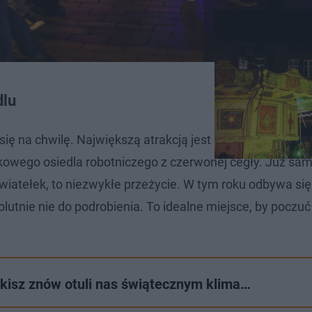
dlu
 się na chwilę. Największą atrakcją jest samo miejsce. J
kowego osiedla robotniczego z czerwonej cegły. Już sa
iatełek, to niezwykłe przeżycie. W tym roku odbywa się 
lutnie nie do podrobienia. To idealne miejsce, by poczuć
ikisz znów otuli nas świątecznym klima…