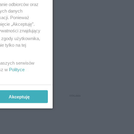
anie odbiorców oraz
nych danych
kacji. Ponieważ
ięcie „Akceptuję”.
ywatności znajdujący
ą zgody użytkownika,
 tylko na tej
 naszych serwisów
esz w
Polityce
Akceptuję