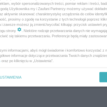
klam, wybór spersonalizowanych treści, pomiar reklam i treści, bad
 zgodą Użytkownika my i Zaufani Partnerzy możemy używać dokład
az aktywnie skanować charakterystykę urządzenia do celów identyfi
ść, prosimy o zgodę na korzystanie z tych technologii poprzez klikn
a i zawsze możesz ją zmienić/wycofać klikając przycisk ustawień pr
ogu strony
. Niektóre rodzaje przetwarzania danych nie wymagaj
iwić się takiemu przetwarzaniu. Preferencje będą miały zastosowanie
szymi informacjami, abyś mógł świadomie i komfortowo korzystać z
gółowe informacje dotyczące przetwarzania Twoich danych znajdzi
s
oraz po kliknięciu w „Ustawienia”.
USTAWIENIA