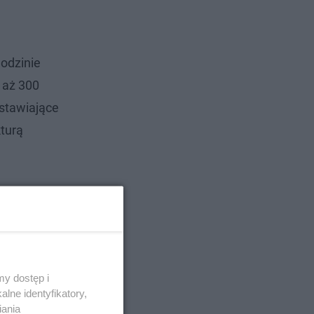
godzinie
 aż 300
stawiające
kturą
y dostęp i
lne identyfikatory,
iania