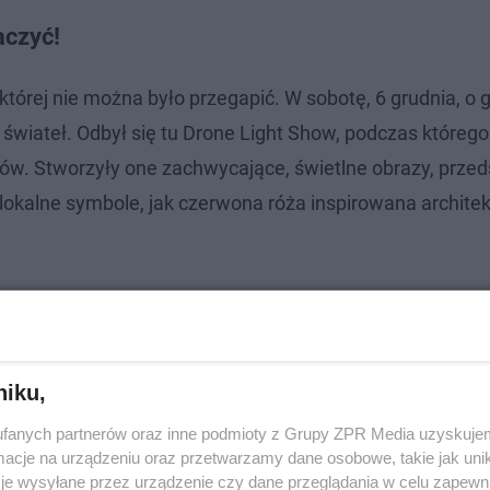
aczyć!
 której nie można było przegapić. W sobotę, 6 grudnia, o 
świateł. Odbył się tu Drone Light Show, podczas którego
w. Stworzyły one zachwycające, świetlne obrazy, przed
e lokalne symbole, jak czerwona róża inspirowana archite
niku,
fanych partnerów oraz inne podmioty z Grupy ZPR Media uzyskujem
cje na urządzeniu oraz przetwarzamy dane osobowe, takie jak unika
je wysyłane przez urządzenie czy dane przeglądania w celu zapewn