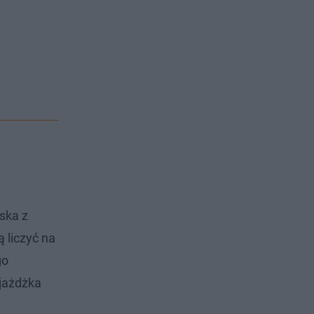
ska z
ą liczyć na
go
jażdżka