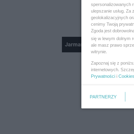
spersonalizowanych re
ulepszanie usług. Za
geolokalizacyjnych or
cenimy Twoją prywatno
Zgoda jest dobrowoln
się w lewym dolnym r
Jarmark na Nikiszu
ale masz prawo sprzec
witrynie.
Zapoznaj się z poniż
internetowych. Szcze
Prywatności
i
Cookie
PARTNERZY