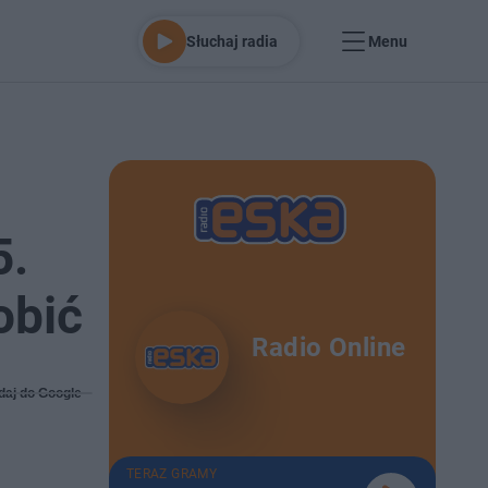
Słuchaj radia
Menu
5.
obić
Radio Online
daj do Google
TERAZ GRAMY