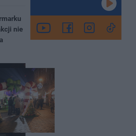
armarku
kcji nie
a