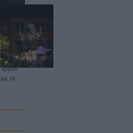
armark na
m spacer
już 18.