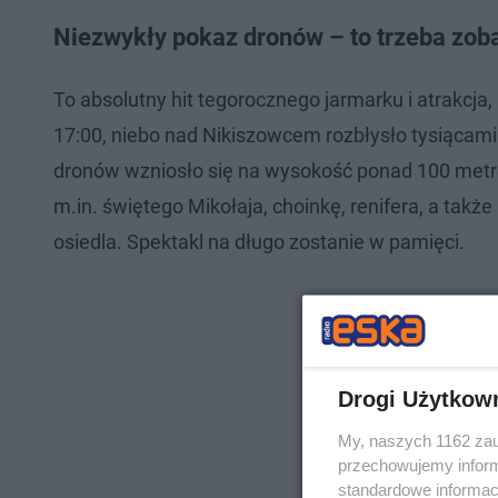
Niezwykły pokaz dronów – to trzeba zob
To absolutny hit tegorocznego jarmarku i atrakcja,
17:00, niebo nad Nikiszowcem rozbłysło tysiącami 
dronów wzniosło się na wysokość ponad 100 metró
m.in. świętego Mikołaja, choinkę, renifera, a takż
osiedla. Spektakl na długo zostanie w pamięci.
Drogi Użytkow
My, naszych 1162 zau
przechowujemy informa
standardowe informac