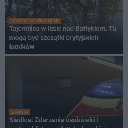
ODKRYCIE W ŚWINOUJŚCIU
Tajemnica w lesie nad Bałtykiem. Tu
mogą być szczątki brytyjskich
lotników
Z MIASTA
Siedlce: Zderzenie osobówki i