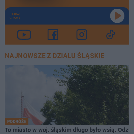
TERAZ
GRAMY
NAJNOWSZE Z DZIAŁU ŚLĄSKIE
PODRÓŻE
To miasto w woj. śląskim długo było wsią. Odzy