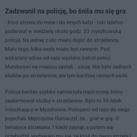
Zadzwonił na policję, bo śniła mu się gra
- Ktoś strzela do mnie i do innych ludzi - taki telefon
poderwał w niedzielę około godz. 23 myszkowską
policję. Na jednej z ulic miało dojść do strzelaniny.
Mało tego, kilka osób miało być rannych. Pod
wskazany adres od razu wysłano patrol policji.
Mundurowi na miejscu zastali... ciszę. Nie było żadnych
śladów po strzelaninie, ani tym bardziej rannych osób.
Policja bardzo szybko namierzyła mężczyznę, który
zaalarmował służby o strzelaninie. Było to 35-latek
mieszkający w Myszkowie. Policjanci od razu do niego
pojechali. Mężczyzna tłumaczył, że... grał w grę. O
tematyce strzelania. I kiedy zasnął, a potem się
przebudził, wydawało mu się, że ktoś do niego strzela i