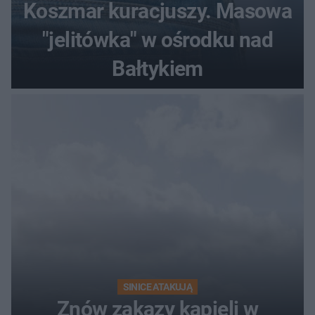
Koszmar kuracjuszy. Masowa
"jelitówka" w ośrodku nad
Bałtykiem
SINICE ATAKUJĄ
Znów zakazy kąpieli w