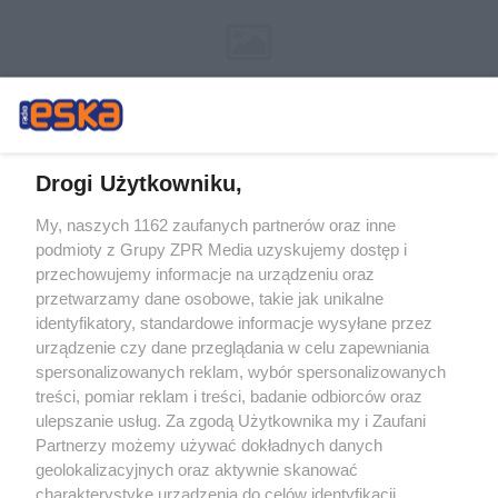
Drogi Użytkowniku,
My, naszych 1162 zaufanych partnerów oraz inne
Żaden utwór zamieszczony w serwisie nie może być powielany i
podmioty z Grupy ZPR Media uzyskujemy dostęp i
rozpowszechniany lub dalej rozpowszechniany w jakikolwiek sposób (w
tym także elektroniczny lub mechaniczny) na jakimkolwiek polu
przechowujemy informacje na urządzeniu oraz
eksploatacji w jakiejkolwiek formie, włącznie z umieszczaniem w Internecie
przetwarzamy dane osobowe, takie jak unikalne
bez pisemnej zgody właściciela praw. Jakiekolwiek użycie lub
wykorzystanie utworów w całości lub w części z naruszeniem prawa, tzn.
identyfikatory, standardowe informacje wysyłane przez
bez właściwej zgody, jest zabronione pod groźbą kary i może być ścigane
urządzenie czy dane przeglądania w celu zapewniania
prawnie.
spersonalizowanych reklam, wybór spersonalizowanych
treści, pomiar reklam i treści, badanie odbiorców oraz
ulepszanie usług. Za zgodą Użytkownika my i Zaufani
Partnerzy możemy używać dokładnych danych
geolokalizacyjnych oraz aktywnie skanować
charakterystykę urządzenia do celów identyfikacji.