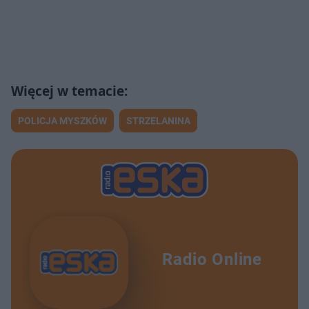
POLICJA MYSZKÓW
STRZELANINA
Radio Online