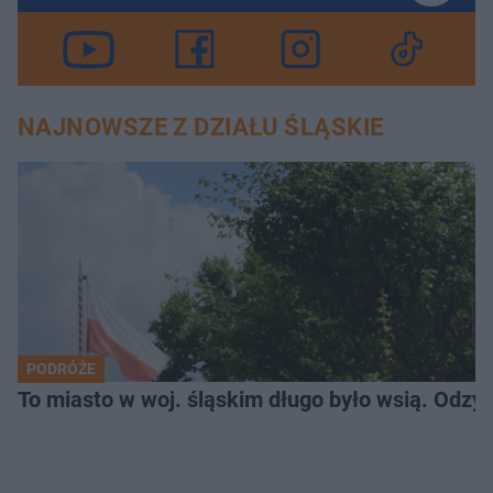
NAJNOWSZE Z DZIAŁU ŚLĄSKIE
PODRÓŻE
To miasto w woj. śląskim długo było wsią. Odzy