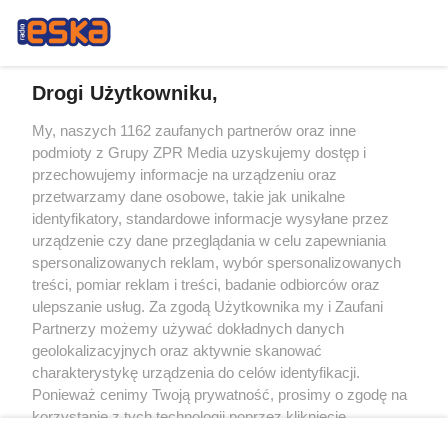
Drogi Użytkowniku,
My, naszych 1162 zaufanych partnerów oraz inne
Żaden utwór zamieszczony w serwisie nie może być powielany i
podmioty z Grupy ZPR Media uzyskujemy dostęp i
rozpowszechniany lub dalej rozpowszechniany w jakikolwiek sposób (w
tym także elektroniczny lub mechaniczny) na jakimkolwiek polu
przechowujemy informacje na urządzeniu oraz
eksploatacji w jakiejkolwiek formie, włącznie z umieszczaniem w Internecie
przetwarzamy dane osobowe, takie jak unikalne
bez pisemnej zgody właściciela praw. Jakiekolwiek użycie lub
identyfikatory, standardowe informacje wysyłane przez
wykorzystanie utworów w całości lub w części z naruszeniem prawa, tzn.
bez właściwej zgody, jest zabronione pod groźbą kary i może być ścigane
urządzenie czy dane przeglądania w celu zapewniania
prawnie.
spersonalizowanych reklam, wybór spersonalizowanych
treści, pomiar reklam i treści, badanie odbiorców oraz
ulepszanie usług. Za zgodą Użytkownika my i Zaufani
Partnerzy możemy używać dokładnych danych
geolokalizacyjnych oraz aktywnie skanować
charakterystykę urządzenia do celów identyfikacji.
Ponieważ cenimy Twoją prywatność, prosimy o zgodę na
O nas
korzystanie z tych technologii poprzez kliknięcie
Informacje prawne
„Akceptuję”. Zgoda jest dobrowolna i zawsze możesz ją