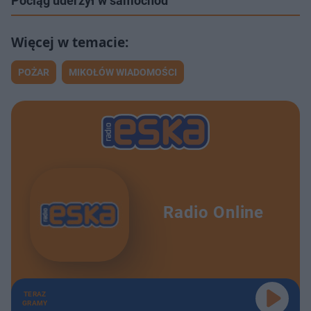
Pociąg uderzył w samochód
POŻAR
MIKOŁÓW WIADOMOŚCI
Radio Online
TERAZ
GRAMY