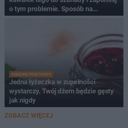
o tym problemie. Sposób na
pociemniałą biżuterię
DOMOWE PRZETWORY
Jedna łyżeczka w zupełności
wystarczy. Twój dżem będzie gęsty
jak nigdy
ZOBACZ WIĘCEJ