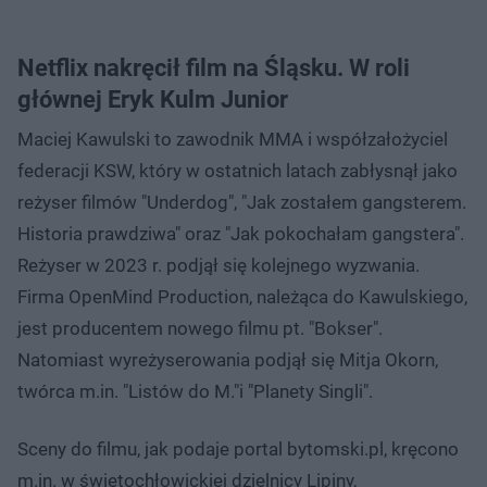
Netflix nakręcił film na Śląsku. W roli
głównej Eryk Kulm Junior
Maciej Kawulski to zawodnik MMA i współzałożyciel
federacji KSW, który w ostatnich latach zabłysnął jako
reżyser filmów "Underdog", "Jak zostałem gangsterem.
Historia prawdziwa" oraz "Jak pokochałam gangstera".
Reżyser w 2023 r. podjął się kolejnego wyzwania.
Firma OpenMind Production, należąca do Kawulskiego,
jest producentem nowego filmu pt. "Bokser".
Natomiast wyreżyserowania podjął się Mitja Okorn,
twórca m.in. "Listów do M."i "Planety Singli".
Sceny do filmu, jak podaje portal bytomski.pl, kręcono
m.in. w świętochłowickiej dzielnicy Lipiny,