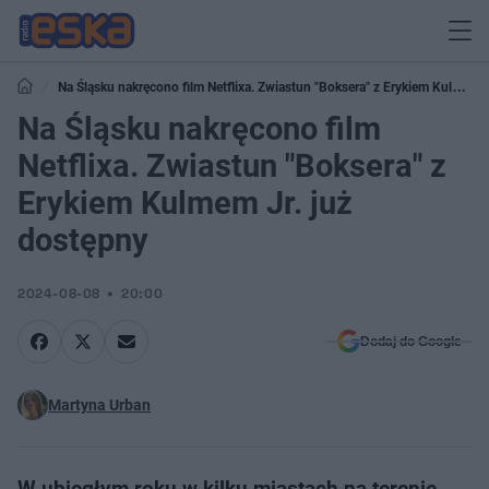
Na Śląsku nakręcono film Netflixa. Zwiastun "Boksera" z Erykiem Kulmem
Jr. już dostępny
Na Śląsku nakręcono film
Netflixa. Zwiastun "Boksera" z
Erykiem Kulmem Jr. już
dostępny
2024-08-08
20:00
Dodaj do Google
Martyna Urban
W ubiegłym roku w kilku miastach na terenie