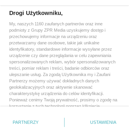
Drogi Użytkowniku,
My, naszych 1160 zaufanych partnerów oraz inne
Żaden utwór zamieszczony w serwisie nie może być powielany i
podmioty z Grupy ZPR Media uzyskujemy dostęp i
rozpowszechniany lub dalej rozpowszechniany w jakikolwiek sposób (w
tym także elektroniczny lub mechaniczny) na jakimkolwiek polu
przechowujemy informacje na urządzeniu oraz
eksploatacji w jakiejkolwiek formie, włącznie z umieszczaniem w Internecie
przetwarzamy dane osobowe, takie jak unikalne
bez pisemnej zgody właściciela praw. Jakiekolwiek użycie lub
wykorzystanie utworów w całości lub w części z naruszeniem prawa, tzn.
identyfikatory, standardowe informacje wysyłane przez
bez właściwej zgody, jest zabronione pod groźbą kary i może być ścigane
urządzenie czy dane przeglądania w celu zapewniania
prawnie.
spersonalizowanych reklam, wybór spersonalizowanych
treści, pomiar reklam i treści, badanie odbiorców oraz
ulepszanie usług. Za zgodą Użytkownika my i Zaufani
Partnerzy możemy używać dokładnych danych
geolokalizacyjnych oraz aktywnie skanować
charakterystykę urządzenia do celów identyfikacji.
O nas
Ponieważ cenimy Twoją prywatność, prosimy o zgodę na
korzystanie z tych technologii poprzez kliknięcie
Informacje prawne
„Akceptuję”. Zgoda jest dobrowolna i zawsze możesz ją
zmienić/wycofać klikając przycisk ustawień prywatności
Nasze serwisy
PARTNERZY
USTAWIENIA
znajdujący się w lewym dolnym rogu strony
. Niektóre