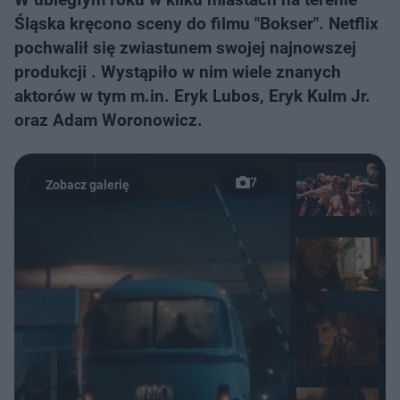
Śląska kręcono sceny do filmu "Bokser". Netflix
pochwalił się zwiastunem swojej najnowszej
produkcji . Wystąpiło w nim wiele znanych
aktorów w tym m.in. Eryk Lubos, Eryk Kulm Jr.
oraz Adam Woronowicz.
7