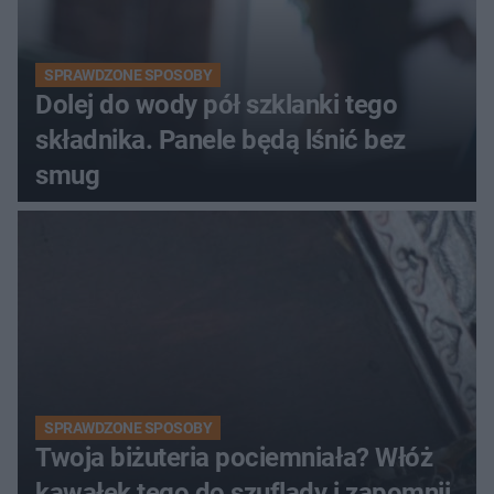
SPRAWDZONE SPOSOBY
Dolej do wody pół szklanki tego
składnika. Panele będą lśnić bez
smug
SPRAWDZONE SPOSOBY
Twoja biżuteria pociemniała? Włóż
kawałek tego do szuflady i zapomnij