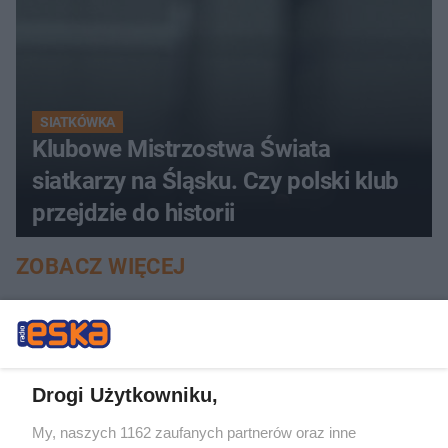
SIATKÓWKA
Klubowe Mistrzostwa Świata
siatkarzy na Śląsku. Czy polski klub
przejdzie do historii
ZOBACZ WIĘCEJ
Drogi Użytkowniku,
My, naszych 1162 zaufanych partnerów oraz inne