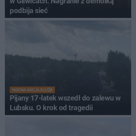
w Gliwicach. Nagranie z demolką
podbija sieć
NOCNA AKCJA SŁUŻB
Pijany 17-latek wszedł do zalewu w
Lubsku. O krok od tragedii