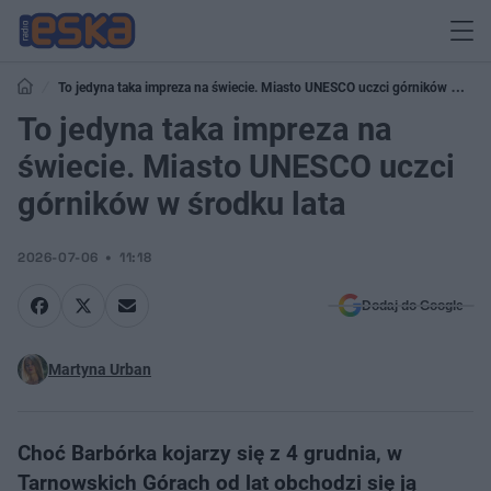
To jedyna taka impreza na świecie. Miasto UNESCO uczci górników w
środku lata
To jedyna taka impreza na
świecie. Miasto UNESCO uczci
górników w środku lata
2026-07-06
11:18
Dodaj do Google
Martyna Urban
Choć Barbórka kojarzy się z 4 grudnia, w
Tarnowskich Górach od lat obchodzi się ją