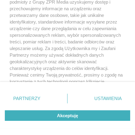
podmioty z Grupy ZPR Media uzyskujemy dostęp i
przechowujemy informacje na urządzeniu oraz
przetwarzamy dane osobowe, takie jak unikalne
identyfikatory, standardowe informacje wysyłane przez
urządzenie czy dane przeglądania w celu zapewniania
spersonalizowanych reklam, wybór spersonalizowanych
treści, pomiar reklam i treści, badanie odbiorców oraz
ulepszanie usług. Za zgodą Użytkownika my i Zaufani
Partnerzy możemy używać dokładnych danych
geolokalizacyjnych oraz aktywnie skanować
charakterystykę urządzenia do celów identyfikacji.
Ponieważ cenimy Twoją prywatność, prosimy o zgodę na
korzystanie z tych technologii poprzez kliknięcie
„Akceptuję”. Zgoda jest dobrowolna i zawsze możesz ją
zmienić/wycofać klikając przycisk ustawień prywatności
PARTNERZY
USTAWIENIA
znajdujący się w lewym dolnym rogu strony
. Niektóre
rodzaje przetwarzania danych nie wymagają zgody
Akceptuję
użytkownika, ale masz prawo sprzeciwić się takiemu
Żaden utwór zamieszczony w serwisie nie może być powielany i
przetwarzaniu. Preferencje będą miały zastosowanie tylko
rozpowszechniany lub dalej rozpowszechniany w jakikolwiek sposób (w
na tej witrynie.
tym także elektroniczny lub mechaniczny) na jakimkolwiek polu
eksploatacji w jakiejkolwiek formie, włącznie z umieszczaniem w Internecie