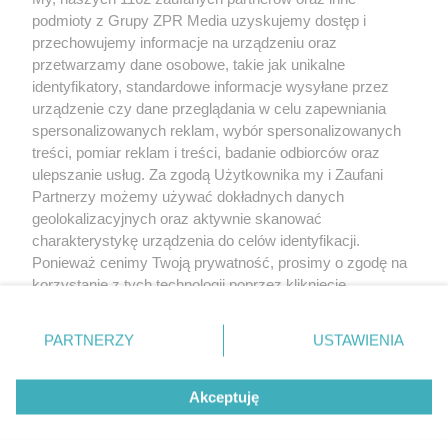
Żaden utwór zamieszczony w serwisie nie może być powielany i
podmioty z Grupy ZPR Media uzyskujemy dostęp i
rozpowszechniany lub dalej rozpowszechniany w jakikolwiek sposób (w
tym także elektroniczny lub mechaniczny) na jakimkolwiek polu
przechowujemy informacje na urządzeniu oraz
eksploatacji w jakiejkolwiek formie, włącznie z umieszczaniem w Internecie
przetwarzamy dane osobowe, takie jak unikalne
bez pisemnej zgody właściciela praw. Jakiekolwiek użycie lub
wykorzystanie utworów w całości lub w części z naruszeniem prawa, tzn.
identyfikatory, standardowe informacje wysyłane przez
bez właściwej zgody, jest zabronione pod groźbą kary i może być ścigane
urządzenie czy dane przeglądania w celu zapewniania
prawnie.
spersonalizowanych reklam, wybór spersonalizowanych
treści, pomiar reklam i treści, badanie odbiorców oraz
ulepszanie usług. Za zgodą Użytkownika my i Zaufani
Partnerzy możemy używać dokładnych danych
geolokalizacyjnych oraz aktywnie skanować
charakterystykę urządzenia do celów identyfikacji.
O nas
Ponieważ cenimy Twoją prywatność, prosimy o zgodę na
korzystanie z tych technologii poprzez kliknięcie
Informacje prawne
„Akceptuję”. Zgoda jest dobrowolna i zawsze możesz ją
zmienić/wycofać klikając przycisk ustawień prywatności
Nasze serwisy
PARTNERZY
USTAWIENIA
znajdujący się w lewym dolnym rogu strony
. Niektóre
rodzaje przetwarzania danych nie wymagają zgody
© 2026 Grupa ZPR Media
Akceptuję
użytkownika, ale masz prawo sprzeciwić się takiemu
przetwarzaniu. Preferencje będą miały zastosowanie tylko
na tej witrynie.