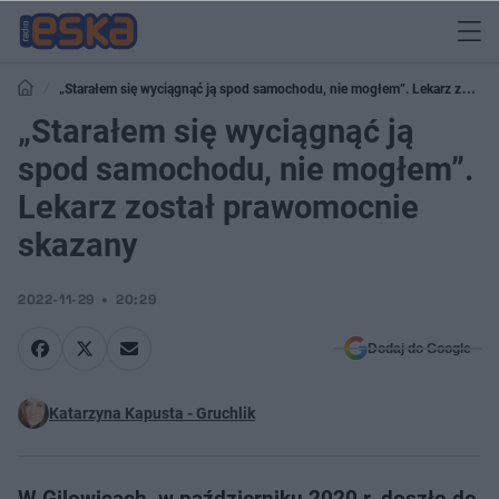
„Starałem się wyciągnąć ją spod samochodu, nie mogłem”. Lekarz został
prawomocnie skazany
„Starałem się wyciągnąć ją
spod samochodu, nie mogłem”.
Lekarz został prawomocnie
skazany
2022-11-29
20:29
Dodaj do Google
Katarzyna Kapusta - Gruchlik
W Gilowicach, w październiku 2020 r. doszło do