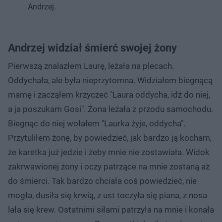
Andrzej.
Andrzej widział śmierć swojej żony
Pierwszą znalazłem Laurę, leżała na plecach.
Oddychała, ale była nieprzytomna. Widziałem biegnącą
mamę i zacząłem krzyczeć "Laura oddycha, idź do niej,
a ja poszukam Gosi". Żona leżała z przodu samochodu.
Biegnąc do niej wołałem "Laurka żyje, oddycha".
Przytuliłem żonę, by powiedzieć, jak bardzo ją kocham,
że karetka już jedzie i żeby mnie nie zostawiała. Widok
zakrwawionej żony i oczy patrzące na mnie zostaną aż
do śmierci. Tak bardzo chciała coś powiedzieć, nie
mogła, dusiła się krwią, z ust toczyła się piana, z nosa
lała się krew. Ostatnimi siłami patrzyła na mnie i konała