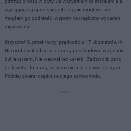
patrząc prosto w oczy. Ze wszystkich sił starałem się
wyciągnąć ją spod samochodu, nie mogłem, nie
mogłem go podnieść -wspomina tragiczny wypadek
mężczyzna.
Krzysztof S. przekroczył prędkość o 17 kilometrów/h.
Nie próbował udzielić pomocy poszkodowanym, choć
był lekarzem. Nie wezwał też karetki. Zadzwonił za to
po lawetę, do pracy, że się w niej nie pojawi i do syna.
Później zbierał części swojego samochodu.