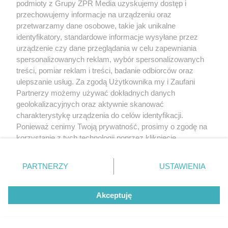
Żaden utwór zamieszczony w serwisie nie może być powielany i
podmioty z Grupy ZPR Media uzyskujemy dostęp i
rozpowszechniany lub dalej rozpowszechniany w jakikolwiek sposób (w
przechowujemy informacje na urządzeniu oraz
tym także elektroniczny lub mechaniczny) na jakimkolwiek polu
przetwarzamy dane osobowe, takie jak unikalne
eksploatacji w jakiejkolwiek formie, włącznie z umieszczaniem w Internecie
bez pisemnej zgody właściciela praw. Jakiekolwiek użycie lub
identyfikatory, standardowe informacje wysyłane przez
wykorzystanie utworów w całości lub w części z naruszeniem prawa, tzn.
urządzenie czy dane przeglądania w celu zapewniania
bez właściwej zgody, jest zabronione pod groźbą kary i może być ścigane
prawnie.
spersonalizowanych reklam, wybór spersonalizowanych
treści, pomiar reklam i treści, badanie odbiorców oraz
ulepszanie usług. Za zgodą Użytkownika my i Zaufani
Partnerzy możemy używać dokładnych danych
geolokalizacyjnych oraz aktywnie skanować
charakterystykę urządzenia do celów identyfikacji.
Ponieważ cenimy Twoją prywatność, prosimy o zgodę na
O nas
korzystanie z tych technologii poprzez kliknięcie
„Akceptuję”. Zgoda jest dobrowolna i zawsze możesz ją
Informacje prawne
zmienić/wycofać klikając przycisk ustawień prywatności
PARTNERZY
USTAWIENIA
Nasze serwisy
znajdujący się w lewym dolnym rogu strony
. Niektóre
rodzaje przetwarzania danych nie wymagają zgody
© 2026 Grupa ZPR Media
Akceptuję
użytkownika, ale masz prawo sprzeciwić się takiemu
przetwarzaniu. Preferencje będą miały zastosowanie tylko
na tej witrynie.