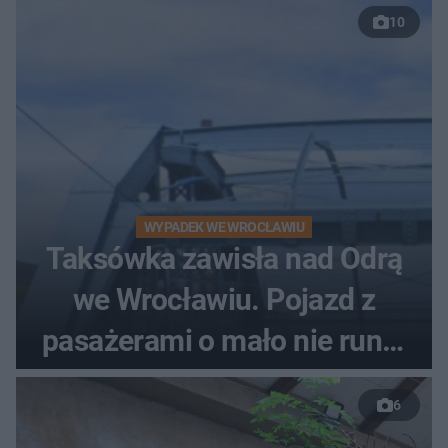
10
WYPADEK WE WROCŁAWIU
Taksówka zawisła nad Odrą
we Wrocławiu. Pojazd z
pasażerami o mało nie runął
do rzeki
6