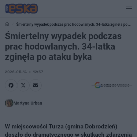
Śmiertelny wypadek podczas prac hodowlanych. 34-latka zginęła po
ataku byka
Śmiertelny wypadek podczas
prac hodowlanych. 34-latka
zginęła po ataku byka
2026-05-14
12:57
Dodaj do Google
Martyna Urban
W miejscowości Turza (gmina Dobrodzień)
doszło do dramatycznego w skutkach zdarzenia