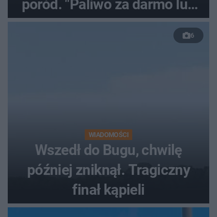
poród. "Paliwo za darmo lub
50 %!"
6
WIADOMOŚCI
Wszedł do Bugu, chwilę
później zniknął. Tragiczny
finał kąpieli