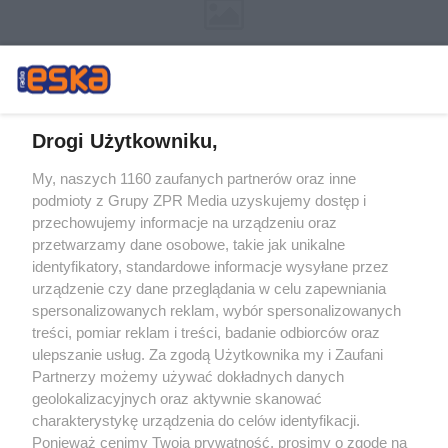
Drogi Użytkowniku,
My, naszych 1160 zaufanych partnerów oraz inne
Żaden utwór zamieszczony w serwisie nie może być powielany i
podmioty z Grupy ZPR Media uzyskujemy dostęp i
rozpowszechniany lub dalej rozpowszechniany w jakikolwiek sposób (w
tym także elektroniczny lub mechaniczny) na jakimkolwiek polu
przechowujemy informacje na urządzeniu oraz
eksploatacji w jakiejkolwiek formie, włącznie z umieszczaniem w Internecie
przetwarzamy dane osobowe, takie jak unikalne
bez pisemnej zgody właściciela praw. Jakiekolwiek użycie lub
wykorzystanie utworów w całości lub w części z naruszeniem prawa, tzn.
identyfikatory, standardowe informacje wysyłane przez
bez właściwej zgody, jest zabronione pod groźbą kary i może być ścigane
urządzenie czy dane przeglądania w celu zapewniania
prawnie.
spersonalizowanych reklam, wybór spersonalizowanych
treści, pomiar reklam i treści, badanie odbiorców oraz
ulepszanie usług. Za zgodą Użytkownika my i Zaufani
Partnerzy możemy używać dokładnych danych
geolokalizacyjnych oraz aktywnie skanować
charakterystykę urządzenia do celów identyfikacji.
O nas
Ponieważ cenimy Twoją prywatność, prosimy o zgodę na