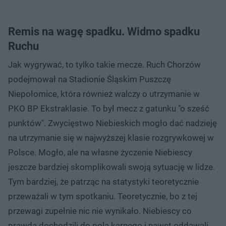
Remis na wagę spadku. Widmo spadku
Ruchu
Jak wygrywać, to tylko takie mecze. Ruch Chorzów
podejmował na Stadionie Śląskim Puszczę
Niepołomice, która również walczy o utrzymanie w
PKO BP Ekstraklasie. To był mecz z gatunku "o sześć
punktów". Zwycięstwo Niebieskich mogło dać nadzieję
na utrzymanie się w najwyższej klasie rozgrywkowej w
Polsce. Mogło, ale na własne życzenie Niebiescy
jeszcze bardziej skomplikowali swoją sytuację w lidze.
Tym bardziej, że patrząc na statystyki teoretycznie
przeważali w tym spotkaniu. Teoretycznie, bo z tej
przewagi zupełnie nic nie wynikało. Niebiescy co
prawda dochodzili do pola karnego i nawet oddawali