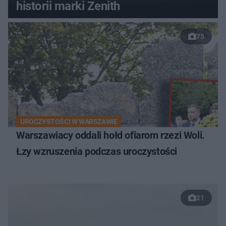
historii marki Zenith
75
UROCZYSTOŚCI W WARSZAWIE
Warszawiacy oddali hołd ofiarom rzezi Woli.
Łzy wzruszenia podczas uroczystości
21