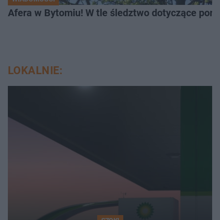
Afera w Bytomiu! W tle śledztwo dotyczące porno
LOKALNIE: