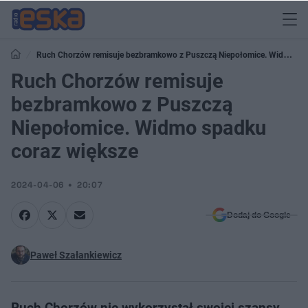
Ruch Chorzów remisuje bezbramkowo z Puszczą Niepołomice. Widmo
spadku coraz większe
Ruch Chorzów remisuje
bezbramkowo z Puszczą
Niepołomice. Widmo spadku
coraz większe
2024-04-06
20:07
Dodaj do Google
Paweł Szałankiewicz
Ruch Chorzów nie wykorzystał swojej szansy