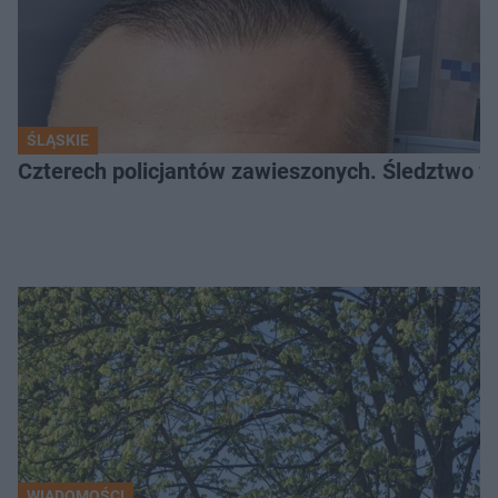
ŚLĄSKIE
Czterech policjantów zawieszonych. Śledztwo w 
WIADOMOŚCI