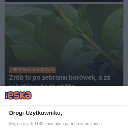
PIELĘGNACJA BORÓWKI
Zrób to po zebraniu borówek, a za
rok zbiory będą obfite
Drogi Użytkowniku,
My, naszych 1162 zaufanych partnerów oraz inne