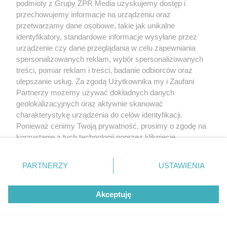
podmioty z Grupy ZPR Media uzyskujemy dostęp i
przechowujemy informacje na urządzeniu oraz
przetwarzamy dane osobowe, takie jak unikalne
identyfikatory, standardowe informacje wysyłane przez
urządzenie czy dane przeglądania w celu zapewniania
ZAKUPY
spersonalizowanych reklam, wybór spersonalizowanych
Jesień w Pepco! Stylowe kubki i
treści, pomiar reklam i treści, badanie odbiorców oraz
ulepszanie usług. Za zgodą Użytkownika my i Zaufani
dodatki w świetnych cenach
Partnerzy możemy używać dokładnych danych
geolokalizacyjnych oraz aktywnie skanować
charakterystykę urządzenia do celów identyfikacji.
5
Ponieważ cenimy Twoją prywatność, prosimy o zgodę na
korzystanie z tych technologii poprzez kliknięcie
„Akceptuję”. Zgoda jest dobrowolna i zawsze możesz ją
zmienić/wycofać klikając przycisk ustawień prywatności
PARTNERZY
USTAWIENIA
znajdujący się w lewym dolnym rogu strony
. Niektóre
rodzaje przetwarzania danych nie wymagają zgody
Akceptuję
użytkownika, ale masz prawo sprzeciwić się takiemu
przetwarzaniu. Preferencje będą miały zastosowanie tylko
na tej witrynie.
TEST OSOBOWOŚCI