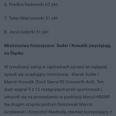
6. Predko/Sadowski 62 pkt
7. Teter/Marczewski 51 pkt
8. Jocz/Judycki 51 pkt
Mistrzostwa historyczne: Suder i Kowalik zwyciężają
na Śląsku
W rywalizacji załóg w rajdówkach sprzed lat najlepiej
spisali się urzędujący mistrzowie - Marek Suder i
Marcin Kowalik (Ford Sierra RS Cosworth 4x4). Ten
duet wygrał 9 z 12 rozegranych prób sportowych i
umocnił się na prowadzeniu w punktacji Motul HRSMP.
Na drugim stopniu podium finiszowali Marcin
Grzelewski i Krzysztof Niedbała, również korzystający z