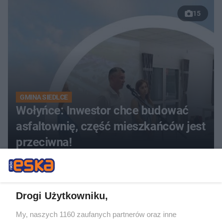
15
GMINA SIEDLCE
Wołyńce: Inwestor chce budować
asfaltownię, część mieszkańców jest
przeciwna!
Drogi Użytkowniku,
My, naszych 1160 zaufanych partnerów oraz inne