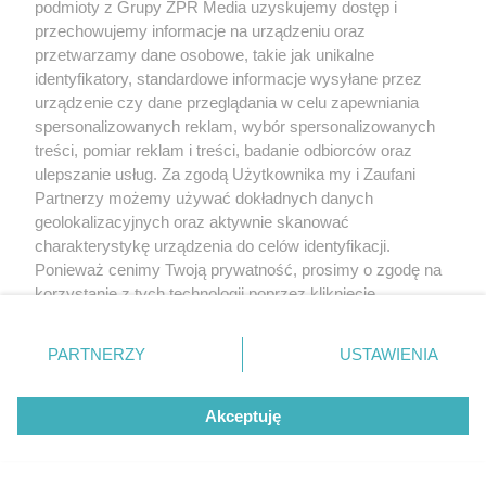
podmioty z Grupy ZPR Media uzyskujemy dostęp i
przechowujemy informacje na urządzeniu oraz
przetwarzamy dane osobowe, takie jak unikalne
DRAMAT W USTCE
identyfikatory, standardowe informacje wysyłane przez
8-latek tonął w Bałtyku. Jego ojciec może
urządzenie czy dane przeglądania w celu zapewniania
spersonalizowanych reklam, wybór spersonalizowanych
ponieść poważne konsekwencje
treści, pomiar reklam i treści, badanie odbiorców oraz
ulepszanie usług. Za zgodą Użytkownika my i Zaufani
Partnerzy możemy używać dokładnych danych
geolokalizacyjnych oraz aktywnie skanować
charakterystykę urządzenia do celów identyfikacji.
Ponieważ cenimy Twoją prywatność, prosimy o zgodę na
korzystanie z tych technologii poprzez kliknięcie
„Akceptuję”. Zgoda jest dobrowolna i zawsze możesz ją
zmienić/wycofać klikając przycisk ustawień prywatności
PARTNERZY
USTAWIENIA
znajdujący się w lewym dolnym rogu strony
. Niektóre
rodzaje przetwarzania danych nie wymagają zgody
Akceptuję
użytkownika, ale masz prawo sprzeciwić się takiemu
TRAGEDIA NA ŚLĄSKU
przetwarzaniu. Preferencje będą miały zastosowanie tylko
Ksiądz na pogrzebie Fabianka: „Słońce
na tej witrynie.
zachodzi w sam poranek”