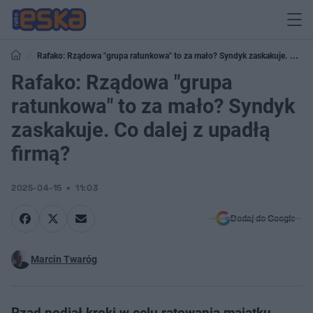
Rafako: Rządowa "grupa ratunkowa" to za mało? Syndyk zaskakuje. Co
dalej z upadłą firmą?
Rafako: Rządowa "grupa
ratunkowa" to za mało? Syndyk
zaskakuje. Co dalej z upadłą
firmą?
2025-04-15
11:03
Dodaj do Google
Marcin Twaróg
Rząd podjął kroki w celu ratowania majątku