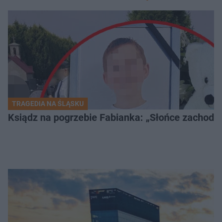
TRAGEDIA NA ŚLĄSKU
Ksiądz na pogrzebie Fabianka: „Słońce zachodz