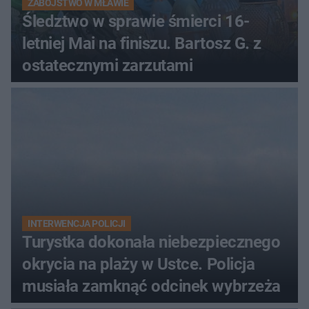
ZABÓJSTWO W MŁAWIE
Śledztwo w sprawie śmierci 16-
letniej Mai na finiszu. Bartosz G. z
ostatecznymi zarzutami
INTERWENCJA POLICJI
Turystka dokonała niebezpiecznego
okrycia na plaży w Ustce. Policja
musiała zamknąć odcinek wybrzeża