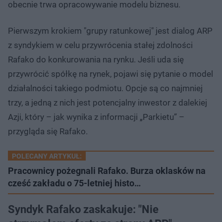
obecnie trwa opracowywanie modelu biznesu.
Pierwszym krokiem "grupy ratunkowej" jest dialog ARP
z syndykiem w celu przywrócenia stałej zdolności
Rafako do konkurowania na rynku. Jeśli uda się
przywrócić spółkę na rynek, pojawi się pytanie o model
działalności takiego podmiotu. Opcje są co najmniej
trzy, a jedną z nich jest potencjalny inwestor z dalekiej
Azji, który – jak wynika z informacji „Parkietu” –
przygląda się Rafako.
POLECANY ARTYKUŁ:
Pracownicy pożegnali Rafako. Burza oklasków na
cześć zakładu o 75-letniej histo…
Syndyk Rafako zaskakuje: "Nie